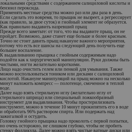
локальными средствами с содержанием салициловой кислоты и
бензоил пероксида.
Применять местные средства можно раз или два раза в день.
Если сделать это вовремя, то прыщик не вызреет, а регрессирует
(как правило, за двое суток) и гнойный элемент не образуется.
Как правильно выдавить назревший прыщ
Прежде всего заметьте: от того, что вы выдавите прыщ, он не
пройдет. Возможно, даже станет еще больше и более красным.
Точно не стоит давить прыщ накануне важного мероприятия,
потому что есть все шансы на следующий день получить еще
большее воспаление.
К выдавливанию прыщика с гнойным содержимым надо
подойти как к хирургической манипуляции. Руки должны быть
чистыми, ногти желательно короткими.
Лицо надо очистить гелем или пенкой для умывания. Также
можно воспользоваться тоником или дисками с салициловой
кислотой. Накануне манипуляций на прыщ можно на несколько
минут наложить компресс — полотенце, смоченное в теплой
воде.
Далее надо взять стерильную иглу (желательно иглу от
стерильного шприца) или специальный ложкообразный
инструмент для выдавливания. Чтобы простерилизовать
инструмент, можно в течение 10 минут прокипятить его в воде
и обработать 96% раствором спирта. Или подержать над
зажигалкой и остудить.
Головку гнойного прыщика надо проколоть с первой попытки,
но очень осторожно, не слишком глубоко, чтобы не пробить
стенку фолликула. Далее можно взять чистые ватные диски или