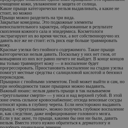
очищение кожи, увлажнение и защита от солнца.
Какие прыщи категорически нельзя выдавливать, а какие не
стоит, но можно
Прыщи можно разделить на три вида.
Закрытые комедоны. Это подкожные элементы
невоспалительного характера, образованные в результате
скопления кожного сала и эпидермиса. Косметологи
экстрагируют их во время чистки, а вот собственноручно их
давить все же не стоит: есть риск еще больше травмировать
кожу.
Красные узелки без гнойного содержимого. Такие прыщи
категорически нельзя давить. Поскольку у них нет гноя, от
ковыряния из них все равно ничего не выйдет. В конце концов
вы только травмирует кожу — и воспаление будет
прогрессировать. Приостановить воспаление на стадии узелка
помогут местные средства с салициловой кислотой и бензоил
пероксидом.
Прыщики с гнойными элементом. Гной может выйти и сам, но
при необходимости такие прыщики можно выдавить.
Важный нюанс: нельзя давить прыщи в так называемом
«треугольнике смерти» — у носа и над верхней губой. В этой
зоне очень сильное кровоснабжение; отсюда венозные сосуды
относят кровь в глубину черепа. Если неосторожно выдавить
прыщ в «треугольнике», можно получить глубокое воспаление
и, как следствие, даже инфицирование головного мозга.
Если у вас акне, то прыщи, какими бы они ни были, давить
нельзя. Вместо этого нужно обратиться к дерматологу и
подобрать правильное лечение.