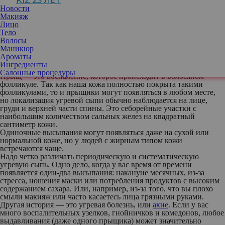
KIZ 25 ЛЕТ
Новости
Макияж
Будем откровенны: сколько ни говори о том, что давить прыщи
Лицо
— это вредно, люди все равно будут это делать. Несмотря на
Тело
риск занести инфекцию, спровоцировать еще большее
Волосы
воспаление и заработать рубцы и пигментные пятна, избавиться
Маникюр
от которых будет даже сложнее. Узнали, как выдавить прыщ
Ароматы
наименее травматичным способом.
Ингредиенты
Почему выдавливать прыщи вредно
Салонные процедуры
Прыщ — это воспаление, которое происходит в волосяном
фолликуле. Так как наша кожа полностью покрыта такими
фолликулами, то и прыщики могут появляться в любом месте,
но локализация угревой сыпи обычно наблюдается на лице,
груди и верхней части спины. Это себорейные участки с
наибольшим количеством сальных желез на квадратный
сантиметр кожи.
Одиночные высыпания могут появляться даже на сухой или
нормальной коже, но у людей с жирным типом кожи
встречаются чаще.
Надо четко различать периодическую и систематическую
угревую сыпь. Одно дело, когда у вас время от времени
появляется один-два высыпания: накануне месячных, из-за
стресса, ношения маски или потребления продуктов с высоким
содержанием сахара. Или, например, из-за того, что вы плохо
смыли макияж или часто касаетесь лица грязными руками.
Другая история — это угревая болезнь, или
акне
. Если у вас
много воспалительных узелков, гнойничков и комедонов, любое
выдавливания (даже одного прыщика) может значительно