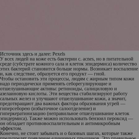
Источник здесь и далее: Pexels
У всех людей на коже есть бактерии c. acnes, но в питательной
среде (субстрате кожного сала и клеток эпидермиса) количество
этих бактерий становится больше нормы. Возникает воспаление
и, как следствие, образуется его продукт — гной.
Чтобы остановить эти процессы, людям с жирным типом кожи
надо периодически применять себорегулирующие и
отшелушивающие активы: ретиноиды, салициловую и
азелаиновую кислоты. Эти вещества стабилизируют работу
сальных желез и улучшают отшелушивание кожи, а значит,
предотвращают два важных фактора образования угрей —
гиперсеборею (избыточное салоотделение) и
гиперкератинизацию (неправильное отшелушивание клеток
эпидермиса). Также можно использовать бензоил пероксид —
он обладает противовоспалительным и антимикробным
эффектом.
Конечно, не стоит забывать и о базовых шагах, которые также
предупредят появление единичных прыщиков. Это правильное