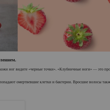
влением.
й кожи ног видите «черные точки». «Клубничные ноги» — это п
 попадают омертвевшие клетки и бактерии. Вросшие волосы так