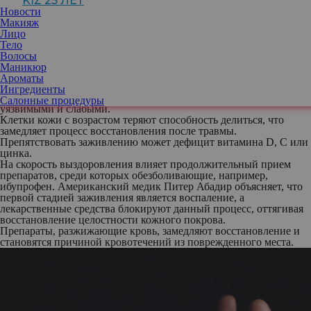
KIZ 25 ЛЕТ
будут видеть у себя на теле незатянувшийся толком порез или
Новости
красный и опухший от ушиба участок. Существует несколько
Макияж
причин, почему восстановление затягивается — среди прочих
Лицо
факторов на процесс влияет возраст.
Тело
Со временем кожа становится менее эластичной и больше
Волосы
подвержена повреждениям даже от незначительных
Маникюр
механических воздействий. Сказывается и процесс воздействия
Ароматы
солнечных лучей, из-за которых участки наружного покрова на
Ингредиенты
руках, голенях, тыльной стороне кистей становятся особенно
Салонные процедуры
уязвимыми и слабыми.
Клетки кожи с возрастом теряют способность делиться, что
замедляет процесс восстановления после травмы.
Препятствовать заживлению может дефицит витамина D, C или
цинка.
На скорость выздоровления влияет продолжительный прием
препаратов, среди которых обезболивающие, например,
ибупрофен. Американский медик Питер Абадир объясняет, что
первой стадией заживления является воспаление, а
лекарственные средства блокируют данный процесс, оттягивая
восстановление целостности кожного покрова.
Препараты, разжижающие кровь, замедляют восстановление и
становятся причиной кровотечений из поврежденного места.