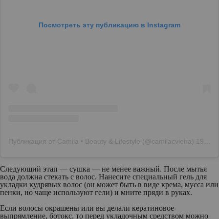
Посмотреть эту публикацию в Instagram
Публикация от Camila • Beauty & Lifestyle (@camilacvieira)
19 Мар 2020 в 3:07 PDT
Следующий этап — сушка — не менее важный. После мытья
вода должна стекать с волос. Нанесите специальный гель для
укладки кудрявых волос (он может быть в виде крема, мусса или
пенки, но чаще используют гели) и мните пряди в руках.
Если волосы окрашены или вы делали кератиновое
выпрямление, ботокс, то перед укладочным средством можно