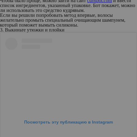
Чтобы было проще, можно зайти на сайт
curlsbot.com
и ввести
список ингредиентов, указанный упаковке. Бот покажет, можно
ли использовать это средство кудрявым.
Если вы решили попробовать метод впервые, волосы
желательно промыть специальный очищающим шампунем,
который поможет вымыть силиконы.
3. Выкиньте утюжки и плойки
Посмотреть эту публикацию в Instagram