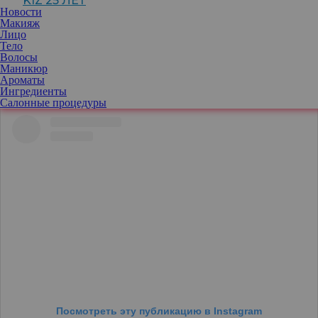
KIZ 25 ЛЕТ
Чтобы не испортить пряди, попробуйте метод CGM –
Новости
рассказываем, кому он подходит и что нужно делать.
Макияж
Считается, что от природы у девушек почти не бывает
Лицо
полностью прямых волос. Но без укладки даже слегка
Тело
волнистые волосы выглядят неухоженно. Curly Girl Method
Волосы
(CGM) позволит решить эту проблему и поможет получить
Маникюр
завитки не хуже, чем у Кэрри Брэдшоу. Кстати, стайлер не
Ароматы
понадобится.
Ингредиенты
Кто придумал метод и кому он подходит
Салонные процедуры
Посмотреть эту публикацию в Instagram