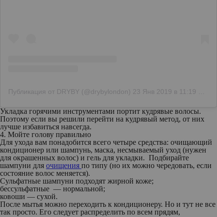
Публикация от DRYBY (@drybylondon)
23 Янв 2019 в 11:19 PST
Укладка горячими инструментами портит кудрявые волосы.
Поэтому если вы решили перейти на кудрявый метод, от них
лучше избавиться навсегда.
4. Мойте голову правильно
Для ухода вам понадобится всего четыре средства: очищающий
кондиционер или шампунь, маска, несмываемый уход (нужен
для окрашенных волос) и гель для укладки. Подбирайте
шампуни для
очищения
по типу (но их можно чередовать, если
состояние волос меняется).
Сульфатные шампуни подходят жирной коже;
бессульфатные — нормальной;
ковоши — сухой.
После мытья можно переходить к кондиционеру. Но и тут не все
так просто. Его следует распределить по всем прядям,