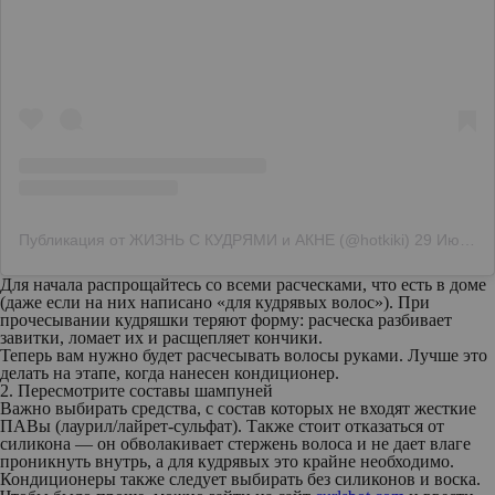
Публикация от ЖИЗНЬ С КУДРЯМИ и АКНЕ (@hotkiki)
29 Июн 2020 в 9:44 PDT
Для начала распрощайтесь со всеми расческами, что есть в доме
(даже если на них написано «для кудрявых волос»). При
прочесывании кудряшки теряют форму: расческа разбивает
завитки, ломает их и расщепляет кончики.
Теперь вам нужно будет расчесывать волосы руками. Лучше это
делать на этапе, когда нанесен кондиционер.
2. Пересмотрите составы шампуней
Важно выбирать средства, с состав которых не входят жесткие
ПАВы (лаурил/лайрет-сульфат). Также стоит отказаться от
силикона — он обволакивает стержень волоса и не дает влаге
проникнуть внутрь, а для кудрявых это крайне необходимо.
Кондиционеры также следует выбирать без силиконов и воска.