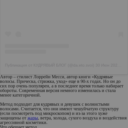
Публикация от КУДРЯВЫЙ БЛОГ (@da.eto.svoi)
30 Июн 2020 в 5:54 PDT
Автор – стилист Лоррейн Месси, автор книги «Кудрявые
волосы. Прическа, стрижка, уход» еще в 90-х годах. Но он до
сих пор очень популярен, а в последнее время только набирает
обороты. Современная версия немного изменилась и стала
менее категоричной.
Метод подходит для кудрявых и девушек с волнистыми
волосами. Считается, что они имеют чешуйчатую структуру
(если посмотреть под микроскопом) и из-за этого хуже
защищены от
жары
, ветра, холода, сухого воздуха и воздействия
агрессивной косметики.
Что обещает метод