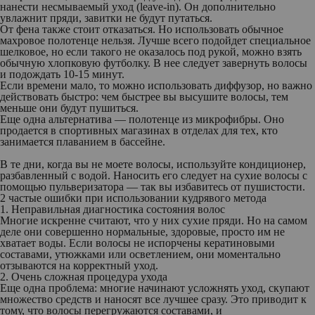
нанести несмываемый уход (leave-in). Он дополнительно
увлажнит пряди, завитки не будут путаться.
От фена также стоит отказаться. Но использовать обычное
махровое полотенце нельзя. Лучше всего подойдет специальное
шелковое, но если такого не оказалось под рукой, можно взять
обычную хлопковую футболку. В нее следует завернуть волосы
и подождать 10-15 минут.
Если времени мало, то можно использовать диффузор, но важно
действовать быстро: чем быстрее вы высушите волосы, тем
меньше они будут пушиться.
Еще одна альтернатива — полотенце из микрофибры. Оно
продается в спортивных магазинах в отделах для тех, кто
занимается плаванием в бассейне.
В те дни, когда вы не моете волосы, используйте кондиционер,
разбавленный с водой. Наносить его следует на сухие волосы с
помощью пульверизатора — так вы избавитесь от пушистости.
2 частые ошибки при использовании кудрявого метода
1. Неправильная диагностика состояния волос
Многие искренне считают, что у них сухие пряди. Но на самом
деле они совершенно нормальные, здоровые, просто им не
хватает воды. Если волосы не испорчены кератиновыми
составами, утюжками или осветлением, они моментально
отзываются на корректный уход.
2. Очень сложная процедура ухода
Еще одна проблема: многие начинают усложнять уход, скупают
множество средств и наносят все лучшее сразу. Это приводит к
тому, что волосы перегружаются составами, и