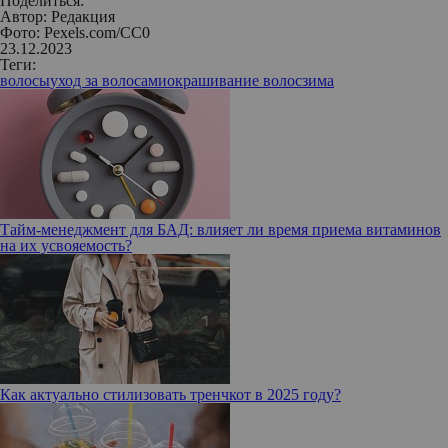
Поделиться:
Автор:
Редакция
Фото: Pexels.com/CC0
23.12.2023
Теги:
волосы
уход за волосами
окрашивание волос
зима
Тайм-менеджмент для БАД: влияет ли время приема витаминов
на их усвояемость?
Как актуально стилизовать тренчкот в 2025 году?