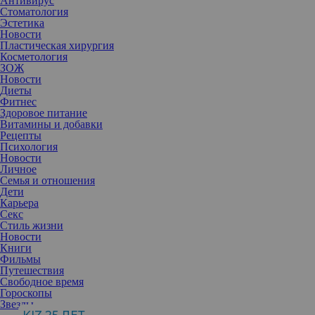
Антивирус
Стоматология
Эстетика
Новости
Пластическая хирургия
Косметология
ЗОЖ
Новости
Диеты
Фитнес
Здоровое питание
Витамины и добавки
Рецепты
Психология
Новости
Личное
Семья и отношения
Дети
Карьера
Секс
Зима — не повод спрятать волосы под шапку и забыть об
Стиль жизни
окрашивании. Наоборот, следует более внимательно к ним
Новости
отнестись.
Книги
В холодное время года волосы становятся тусклыми — им не
Фильмы
хватает питания, влаги и кислорода. Поэтому особенно сильно
Путешествия
хочется освежить цвет, придать шевелюре яркости и блеска. И
Свободное время
это легко сделать, просто для этого потребуется чуть больше
Гороскопы
внимания и заботы, чем обычно.
Звезды
Узнаем, что можно и чего нельзя делать в уходе за волосами