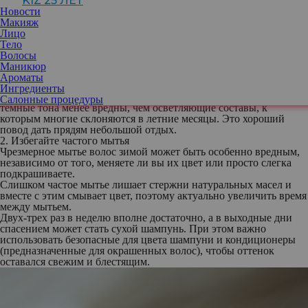
KIZ 25 ЛЕТ
зимой.
Новости
1. При окрашивании выбирайте теплые и насыщенные тона
Макияж
Чтобы зимой волосы выглядели здоровыми и блестящими,
Лицо
стилисты советуют выбирать более теплые тона: насыщенный
Тело
шоколадный, теплый каштановый или карамельный. Также
Волосы
можно попробовать даже медно-красные или медовый блонд, но
Маникюр
при этом следует избегать слишком светлых оттенков.
Ароматы
Эти насыщенные тона будут отражать свет, осветляя волосы и
Ингредиенты
кожу и тем самым придавая им равномерное сияние. Кстати,
Салонные процедуры
темные тона менее вредны, чем осветляющие составы, к
которым многие склоняются в летние месяцы. Это хороший
повод дать прядям небольшой отдых.
2. Избегайте частого мытья
Чрезмерное мытье волос зимой может быть особенно вредным,
независимо от того, меняете ли вы их цвет или просто слегка
подкрашиваете.
Слишком частое мытье лишает стержни натуральных масел и
вместе с этим смывает цвет, поэтому актуально увеличить время
между мытьем.
Двух-трех раз в неделю вполне достаточно, а в выходные дни
спасением может стать сухой шампунь. При этом важно
использовать безопасные для цвета шампуни и кондиционеры
(предназначенные для окрашенных волос), чтобы оттенок
оставался свежим и блестящим.