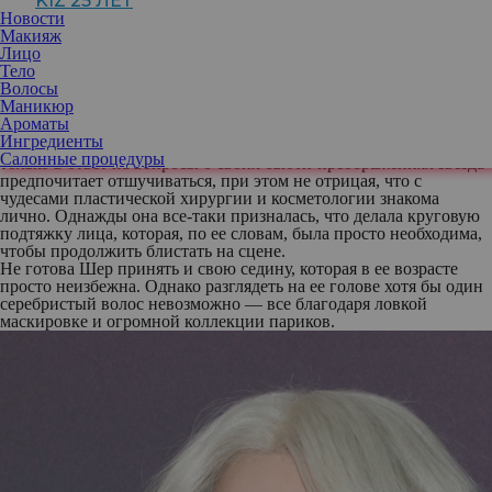
KIZ 25 ЛЕТ
Новости
Макияж
Лицо
За свою карьеру певица успела побывать и платиновой
Тело
блондинкой, и жгучей брюнеткой. А вот серебристых прядей в
Волосы
ее шевелюре поклонники не увидят никогда.
Маникюр
В век бодипозитива и популяризации естественного старения
Ароматы
76-летняя Шер остается верна своим принципам: ни морщин на
Ингредиенты
своем лице, ни седины на голове видеть она не желает. Вот
Салонные процедуры
только в ответ на вопросы о своих бьюти-преображениях звезда
предпочитает отшучиваться, при этом не отрицая, что с
чудесами пластической хирургии и косметологии знакома
лично. Однажды она все-таки призналась, что делала круговую
подтяжку лица, которая, по ее словам, была просто необходима,
чтобы продолжить блистать на сцене.
Не готова Шер принять и свою седину, которая в ее возрасте
просто неизбежна. Однако разглядеть на ее голове хотя бы один
серебристый волос невозможно — все благодаря ловкой
маскировке и огромной коллекции париков.