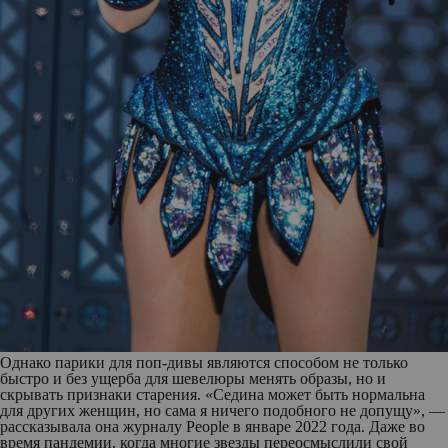
Однако парики для поп-дивы являются способом не только
быстро и без ущерба для шевелюры менять образы, но и
скрывать признаки старения. «Седина может быть нормальна
для других женщин, но сама я ничего подобного не допущу», —
рассказывала она журналу People в январе 2022 года. Даже во
время пандемии, когда многие звезды переосмыслили свой