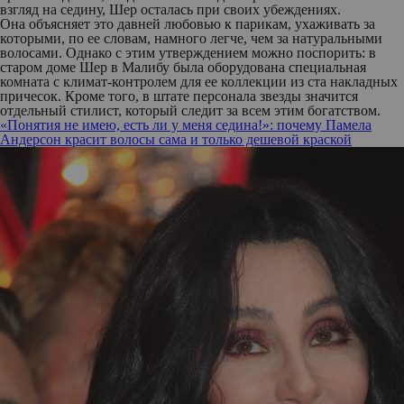
взгляд на седину, Шер осталась при своих убеждениях.
Она объясняет это давней любовью к парикам, ухаживать за
которыми, по ее словам, намного легче, чем за натуральными
волосами. Однако с этим утверждением можно поспорить: в
старом доме Шер в Малибу была оборудована специальная
комната с климат-контролем для ее коллекции из ста накладных
причесок. Кроме того, в штате персонала звезды значится
отдельный стилист, который следит за всем этим богатством.
«Понятия не имею, есть ли у меня седина!»: почему Памела
Андерсон красит волосы сама и только дешевой краской