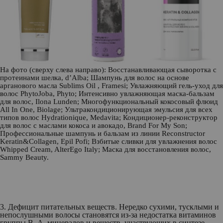
На фото (сверху слева направо): Восстанавливающая сыворотка с
протеинами шелка,
d’Alba
; Шампунь для волос на основе
арганового масла Sublims Oil ,
Framesi
; Увлажняющий гель-уход для
волос PhytoJoba,
Рhyto
; Интенсивно увлажняющая маска-бальзам
для волос,
Ilona Lunden
; Многофункциональный кокосовый флюид
All In One,
Biolage
; Ультракондиционирующая эмульсия для всех
типов волос Hydrationique,
Medavita
; Кондиционер-реконструктор
для волос с маслами кокоса и авокадо,
Brand For My Son
;
Профессиональные шампунь и бальзам из линии Reconstructor
Keratin&Collagen,
Epil Pofi
; Взбитые сливки для увлажнения волос
Whipped Cream,
AlterEgo Italy
; Маска для восстановления волос,
Sammy Beauty.
3. Дефицит питательных веществ.
Нередко сухими, тусклыми и
непослушными волосы становятся из-за недостатка витаминов
группы В, А, минералов и веществ, участвующих в синтезе