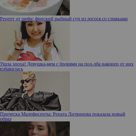
Рецепт от шефа: финский рыбный суп из лосося со сливками
Ушла эпоха! Девушка-мем с бровями на пол-лба наконец от них
избавилась
Прическа Малефисенты: Рената Литвинова показала новый
образ