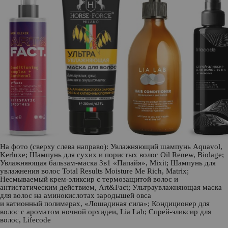
На фото (сверху слева направо): Увлажняющий шампунь Aquavol,
Kerluxe
; Шампунь для сухих и пористых волос Oil Renew,
Biolage
;
Увлажняющая бальзам-маска 3в1 «Папайя»,
Mixit
; Шампунь для
увлажнения волос Total Results Moisture Me Rich,
Matrix
;
Несмываемый крем-эликсир с термозащитой волос и
антистатическим действием,
Art&Fact
; Ультраувлажняющая маска
для волос на аминокислотах зародышей овса
и катионный полимерах,
«Лошадиная сила»
; Кондиционер для
волос с ароматом ночной орхидеи,
Lia Lab
; Спрей-эликсир для
волос,
Lifecode