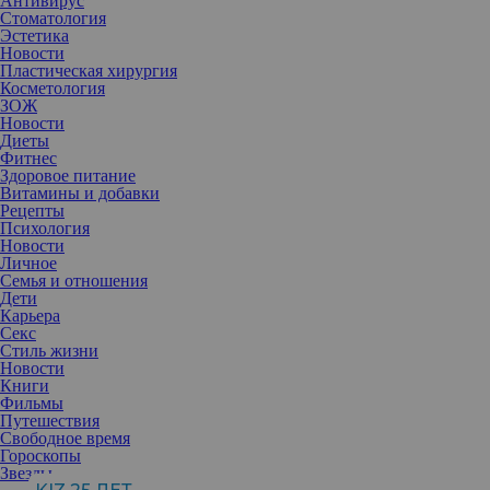
Антивирус
Стоматология
Эстетика
Новости
Пластическая хирургия
Косметология
ЗОЖ
Новости
Диеты
Фитнес
Здоровое питание
Витамины и добавки
Рецепты
Психология
Новости
Личное
Семья и отношения
Дети
Карьера
Секс
Шелковистыми и блестящими волосы могут быть только тогда,
Стиль жизни
когда они здоровы: их структура не нарушена и они оптимально
Новости
увлажнены. Но если пряди тусклые и непослушные, им
Книги
наверняка не хватает влаги.
Фильмы
Путешествия
Гладкость и эластичность волосам придают два основных
Свободное время
фактора — здоровая кутикула, чешуйки которой хорошо
Гороскопы
прилегают друг к другу, и нормальная выработка кожного сала,
Звезды
которая помогает сохранять увлажненность. В этом случае