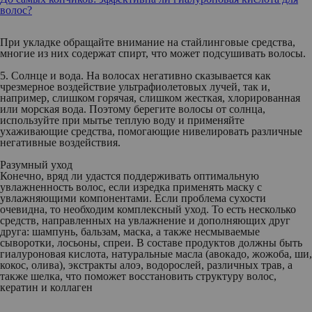
волос?
При укладке обращайте внимание на стайлинговые средства,
многие из них содержат спирт, что может подсушивать волосы.
5. Солнце и вода.
На волосах негативно сказывается как
чрезмерное воздействие ультрафиолетовых лучей, так и,
например, слишком горячая, слишком жесткая, хлорированная
или морская вода. Поэтому берегите волосы от солнца,
используйте при мытье теплую воду и применяйте
ухаживающие средства, помогающие нивелировать различные
негативные воздействия.
Разумный уход
Конечно, вряд ли удастся поддерживать оптимальную
увлажненность волос, если изредка применять маску с
увлажняющими компонентами. Если проблема сухости
очевидна, то необходим комплексный уход. То есть несколько
средств, направленных на увлажнение и дополняющих друг
друга: шампунь, бальзам, маска, а также несмываемые
сыворотки, лосьоны, спреи. В составе продуктов должны быть
гиалуроновая кислота, натуральные масла (авокадо, жожоба, ши,
кокос, олива), экстракты алоэ, водорослей, различных трав, а
также шелка, что поможет восстановить структуру волос,
кератин и коллаген