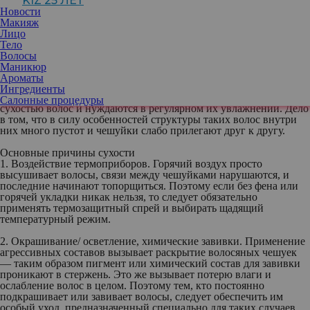
KIZ 25 ЛЕТ
волосы выглядят здоровыми. Они упругие, послушные, имеют
Новости
яркий цвет и характерный блеск. Но если чешуйки кутикулы
Макияж
постоянно приподняты, то стержень теряет влагу. То же
Лицо
происходит из-за недостаточной выработки сального секрета. В
Тело
результате волосы становятся сухими, ломкими, плохо
Волосы
расчесываются, повреждаются, секутся, а цвет тускнеет.
Маникюр
Прическа в целом приобретает неопрятность.
Ароматы
Ингредиенты
Кстати, обладательницы натуральных кудрей часто страдают
Салонные процедуры
сухостью волос и нуждаются в регулярном их увлажнении. Дело
в том, что в силу особенностей структуры таких волос внутри
них много пустот и чешуйки слабо прилегают друг к другу.
Основные причины сухости
1. Воздействие термоприборов.
Горячий воздух просто
высушивает волосы, связи между чешуйками нарушаются, и
последние начинают топорщиться. Поэтому если без фена или
горячей укладки никак нельзя, то следует обязательно
применять термозащитный спрей и выбирать щадящий
температурный режим.
2. Окрашивание/ осветление, химические завивки.
Применение
агрессивных составов вызывает раскрытие волосяных чешуек
— таким образом пигмент или химический состав для завивки
проникают в стержень. Это же вызывает потерю влаги и
ослабление волос в целом. Поэтому тем, кто постоянно
подкрашивает или завивает волосы, следует обеспечить им
особый уход, предназначенный специально для таких случаев.