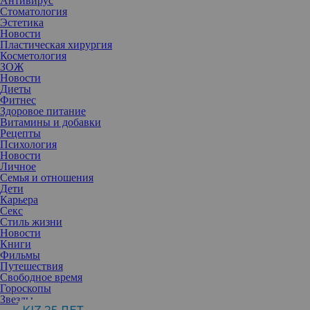
Антивирус
Стоматология
Эстетика
Новости
Пластическая хирургия
Косметология
ЗОЖ
Новости
Диеты
Фитнес
Здоровое питание
Витамины и добавки
Рецепты
Психология
Новости
Личное
Семья и отношения
Дети
Карьера
Секс
Как только на голове появляются эти первые признаки старения,
Стиль жизни
многие женщины тут же записываются в салон на окрашивание.
Новости
Однако иметь роскошную шевелюру можно и без похода к
Книги
колористу.
Фильмы
Путешествия
Свободное время
Гороскопы
Отрицание, гнев, торг, депрессия и принятие — через эти
Звезды
стадии проходит любая женщина, когда обнаруживает на своей