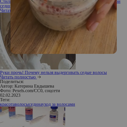
Стильно, модно, благородно: каким должен быть макияж при
седине
Читать полностью
Руки прочь! Почему нельзя выдергивать седые волосы
Читать полностью
Поделиться:
Автор:
Катерина Евдышева
Фото: Pexels.com/CC0, соцсети
02.02.2023
Теги:
красота
волосы
седина
уход за волосами