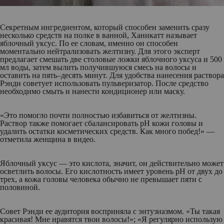
Секретным ингредиентом, который способен заменить сразу
несколько средств на полке в ванной, Ханикатт называет
яблочный уксус. По ее словам, именно он способен
моментально нейтрализовать желтизну. Для этого эксперт
предлагает смешать две столовые ложки яблочного уксуса и 500
мл воды, затем вылить получившуюся смесь на волосы и
оставить на пять–десять минут. Для удобства нанесения раствора
Рэнди советует использовать пульверизатор. После средство
необходимо смыть и нанести кондиционер или маску.
«Это помогло почти полностью избавиться от желтизны.
Раствор также помогает сбалансировать pH кожи головы и
удалить остатки косметических средств. Как много побед!» —
отметила женщина в видео.
Яблочный уксус — это кислота, значит, он действительно может
осветлить волосы. Его кислотность имеет уровень рН от двух до
трех, а кожа головы человека обычно не превышает пяти с
половиной.
Совет Рэнди ее аудитория восприняла с энтузиазмом. «Ты такая
красивая! Мне нравятся твои волосы!»; «Я регулярно использую