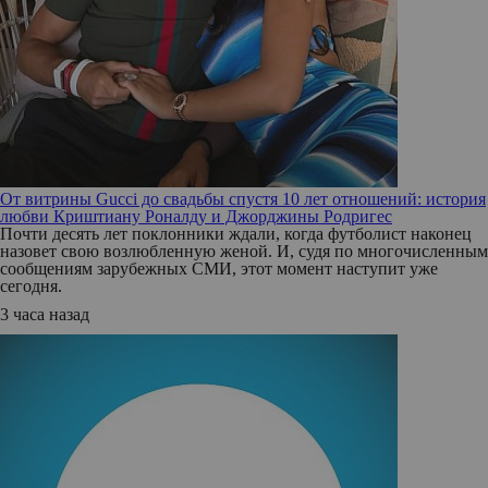
От витрины Gucci до свадьбы спустя 10 лет отношений: история
любви Криштиану Роналду и Джорджины Родригес
Почти десять лет поклонники ждали, когда футболист наконец
назовет свою возлюбленную женой. И, судя по многочисленным
сообщениям зарубежных СМИ, этот момент наступит уже
сегодня.
3 часа назад