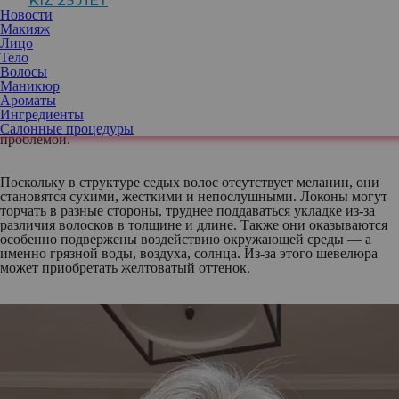
KIZ 25 ЛЕТ
голове первую седину. Дальнейшие действия предсказать
Новости
несложно: серебристые волоски отстригаются, и производится
Макияж
срочная запись на окрашивание.
Лицо
Тело
Волосы
Со временем седины появляется все больше, а скрыть ее
Маникюр
становится сложнее. Тогда некоторые женщины решаются
Ароматы
перестать прятать ее под слоями краски и отращивают
Ингредиенты
серебристую шевелюру. Однако и тут сталкиваются с новой
Салонные процедуры
проблемой.
Поскольку в структуре седых волос отсутствует меланин, они
становятся сухими, жесткими и непослушными. Локоны могут
торчать в разные стороны, труднее поддаваться укладке из-за
различия волосков в толщине и длине. Также они оказываются
особенно подвержены воздействию окружающей среды — а
именно грязной воды, воздуха, солнца. Из-за этого шевелюра
может приобретать желтоватый оттенок.