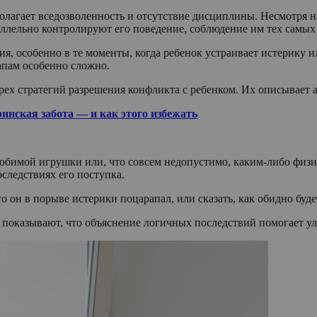
олагает вседозволенность и отсутствие дисциплины. Несмотря н
ллельно контролируют его поведение, соблюдение им тех самых
я, особенно в те моменты, когда ребенок устраивает истерику или
апам особенно сложно.
рех стратегий разрешения конфликта с ребенком. Их описывает 
инская забота — и как этого избежать
любимой игрушки или, что совсем недопустимо, каким-либо физич
следствиях его поступка.
о он в порыве истерики поцарапал, или сказать, как обидно буде
ания показывают, что объяснение логичных последствий помогает 