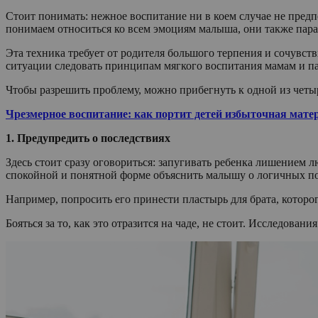
Стоит понимать: нежное воспитание ни в коем случае не предп
понимаем относиться ко всем эмоциям малыша, они также пара
Эта техника требует от родителя большого терпения и сочувстви
ситуации следовать принципам мягкого воспитания мамам и п
Чтобы разрешить проблему, можно прибегнуть к одной из четы
Чрезмерное воспитание: как портит детей избыточная матер
1. Предупредить о последствиях
Здесь стоит сразу оговориться: запугивать ребенка лишением 
спокойной и понятной форме объяснить малышу о логичных по
Например, попросить его принести пластырь для брата, которог
Бояться за то, как это отразится на чаде, не стоит. Исследов