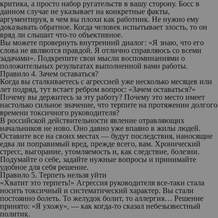
критика, а просто набор ругательств в вашу сторону. Босс в
данном случае не указывает на конкретные факты,
аргументируя, в чем вы плохи как работник. Не нужно ему
доказывать обратное. Когда человек испытывает злость, то он
вряд ли слышит что-то объективное.
Вы можете провернуть внутренний диалог: «Я знаю, что его
слова не являются правдой. Я отлично справляюсь со всеми
задачами». Подкрепите свои мысли воспоминаниями о
положительных результатах выполненной вами работы.
Правило 4. Зачем оставаться?
Когда вы сталкиваетесь с агрессией уже несколько месяцев или
лет подряд, тут встает ребром вопрос: «Зачем оставаться?»
Почему вы держитесь за эту работу? Почему это место имеет
настолько сильное значение, что терпите на протяжении долгого
времени токсичного руководителя?
В российской действительности явление отравляющих
начальников не ново. Оно давно уже впаяно в жилы людей.
Оставите все на своих местах — будут последствия, наносящие
едва ли поправимый вред, прежде всего, вам. Хронический
стресс, выгорание, утомляемость и, как следствие, болезни.
Подумайте о себе, задайте нужные вопросы и принимайте
удобное для себя решение.
Правило 5. Терпеть нельзя уйти
«Хватит это терпеть!» Агрессия руководителя все-таки стала
носить токсичный и систематический характер. Вы стали
постоянно болеть. То желудок болит, то аллергия… Решение
принято: «Я ухожу», — как когда-то сказал небезызвестный
политик.