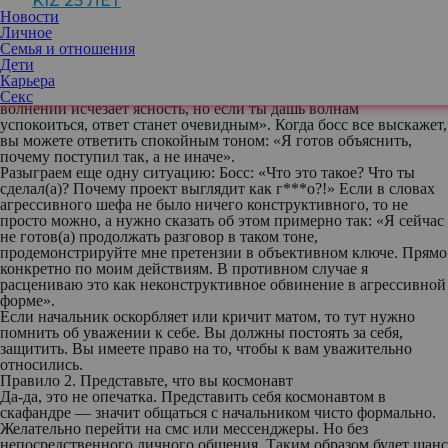
KIZ 25 ЛЕТ
самому не поймать эту агрессивную волну. Если вы будете
Новости
решать ситуацию агрессии по принципу «клин клином
Личное
вышибает», то рискуете потерять возможность решать
Семья и отношения
конфликты другими методами. Попытайтесь вдохнуть и
Дети
выдохнуть. Как говорил Мастер Угвэй в мультфильме «Кунг-фу
Карьера
панда»: «Твои мысли подобны кругам на воде, друг мой. В
Секс
волнении исчезает ясность, но если ты дашь волнам
успокоиться, ответ станет очевидным». Когда босс все выскажет,
вы можете ответить спокойным тоном: «Я готов объяснить,
почему поступил так, а не иначе».
Разыграем еще одну ситуацию: Босс: «Что это такое? Что ты
сделал(а)? Почему проект выглядит как г***о?!» Если в словах
агрессивного шефа не было ничего конструктивного, то не
просто можно, а нужно сказать об этом примерно так: «Я сейчас
не готов(а) продолжать разговор в таком тоне,
продемонстрируйте мне претензии в объективном ключе. Прямо
конкретно по моим действиям. В противном случае я
расцениваю это как неконструктивное обвинение в агрессивной
форме».
Если начальник оскорбляет или кричит матом, то тут нужно
помнить об уважении к себе. Вы должны постоять за себя,
защитить. Вы имеете право на то, чтобы к вам уважительно
относились.
Правило 2. Представьте, что вы космонавт
Да-да, это не опечатка. Представить себя космонавтом в
скафандре — значит общаться с начальником чисто формально.
Желательно перейти на смс или мессенджеры. Но без
непосредственного личного общения. Таким образом будет шанс