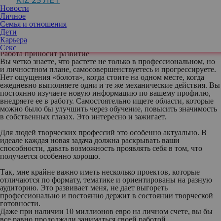
KIZ 25 ЛЕТ
«Красный квадрат» и
Новости
популярного Youtube-канала «Модный
Личное
подкаст»,
@darya_asatryan
Семья и отношения
Дети
Карьера
Секс
Работа приносит развитие
Вы четко знаете, что растете не только в профессиональном, но
и личностном плане, самосовершенствуетесь и прогрессируете.
Нет ощущения «болота», когда стоите на одном месте, когда
ежедневно выполняете одни и те же механические действия. Вы
постоянно изучаете новую информацию по вашему профилю,
внедряете ее в работу. Самостоятельно ищете области, которые
можно было бы улучшить через обучение, повысить значимость
в собственных глазах. Это интересно и зажигает.
Для людей творческих профессий это особенно актуально. В
идеале каждая новая задача должна раскрывать ваши
способности, давать возможность проявлять себя в том, что
получается особенно хорошо.
Так, мне крайне важно иметь несколько проектов, которые
отличаются по формату, тематике и ориентированы на разную
аудиторию. Это развивает меня, не дает выгореть
профессионально и постоянно держит в состоянии творческой
готовности.
Даже при наличии 10 миллионов евро на личном счете, вы бы
все равно продолжали заниматься своей работой