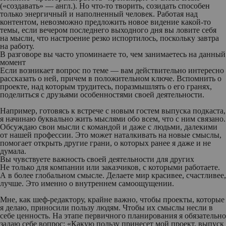
(«создавать» — англ.). Но что-то творить, созидать способен
только энергичный и наполненный человек. Работая над
контентом, невозможно предложить новое видение какой-то
темы, если вечером последнего выходного дня вы ловите себя
на мысли, что настроение резко испортилось, поскольку завтра
на работу.
В разговоре вы часто упоминаете то, чем занимаетесь на данный
момент
Если возникает вопрос по теме — вам действительно интересно
рассказать о ней, причем в положительном ключе. Вспомнить о
проекте, над которым трудитесь, поразмышлять о его гранях,
поделиться с друзьями особенностями своей деятельности.
Hапример, готовясь к встрече с новым гостем выпуска подкаста,
я начинаю буквально жить мыслями обо всем, что с ним связано.
Обсуждаю свои мысли с командой и даже с людьми, далекими
от нашей профессии. Это может наталкивать на новые смыслы,
помогает открыть другие грани, о которых ранее я даже и не
думала.
Вы чувствуете важность своей деятельности для других
Не только для компании или заказчиков, с которыми работаете.
А в более глобальном смысле. Делаете мир красивее, счастливее,
лучше. Это именно о внутреннем самоощущении.
Мне, как шеф-редактору, крайне важно, чтобы проекты, которые
я делаю, приносили пользу людям. Чтобы их смыслы несли в
себе ценность. На этапе первичного планирования я обязательно
задаю себе вопрос: «Какую пользу принесет мой проект, выпуск