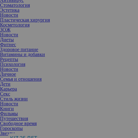
Антивирус
Стоматология
Эстетика
Новости
Пластическая хирургия
Косметология
ЗОЖ
Новости
Диеты
Фитнес
Здоровое питание
Витамины и добавки
Рецепты
Психология
Новости
Личное
Семья и отношения
Дети
Карьера
Найти свою идеальную работу непросто. Взрослого человека
Секс
все время одолевают сомнения — точно ли это мое дело? Или
Стиль жизни
нужно искать нечто иное? И даже если работа нравится, время
Новости
от времени похожие вопросы возникают в голове просто от
Книги
усталости. Называем признаки, которые помогут понять,
Фильмы
находитесь ли вы на своем месте или пора менять деятельность.
Путешествия
Свободное время
Гороскопы
Звезды
Дарья Асатрян, шеф-редактор ГК