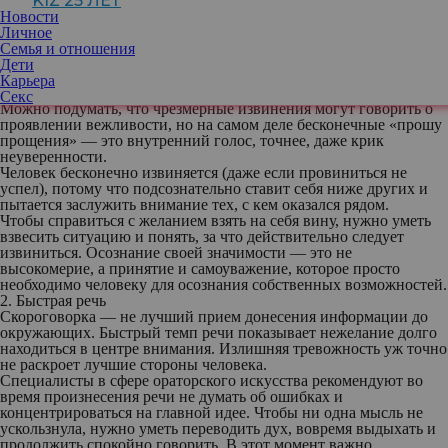
KIZ 25 ЛЕТ
сомневается в своих способностях и силах, поэтому показать
Новости
себя с лучшей стороны не предоставляется возможным.
Личное
Какое поведение выдает сомневающуюся личность, а главное —
Семья и отношения
как преодолеть внутренние барьеры, узнаем у экспертов и
Дети
рассказываем.
Карьера
1. Извинения
Секс
Можно подумать, что чрезмерные извинения могут говорить о
проявлении вежливости, но на самом деле бесконечные «прошу
прощения» — это внутренний голос, точнее, даже крик
неуверенности.
Человек бесконечно извиняется (даже если провиниться не
успел), потому что подсознательно ставит себя ниже других и
пытается заслужить внимание тех, с кем оказался рядом.
Чтобы справиться с желанием взять на себя вину, нужно уметь
взвесить ситуацию и понять, за что действительно следует
извиниться. Осознание своей значимости — это не
высокомерие, а принятие и самоуважение, которое просто
необходимо человеку для осознания собственных возможностей.
2. Быстрая речь
Скороговорка — не лучший прием донесения информации до
окружающих. Быстрый темп речи показывает нежелание долго
находиться в центре внимания. Излишняя тревожность уж точно
не раскроет лучшие стороны человека.
Специалисты в сфере ораторского искусства рекомендуют во
время произнесения речи не думать об ошибках и
концентрироваться на главной идее. Чтобы ни одна мысль не
ускользнула, нужно уметь переводить дух, вовремя выдыхать и
продолжить спокойно говорить. В этот момент важно