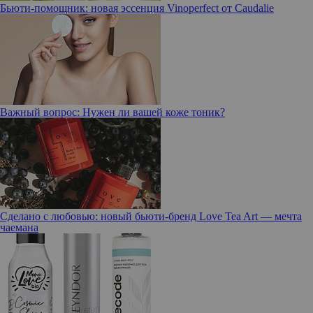
Бьюти-помощник: новая эссенция Vinoperfect от Caudalie
Важный вопрос: Нужен ли вашей коже тоник?
Сделано с любовью: новый бьюти-бренд Love Tea Art — мечта
чаемана