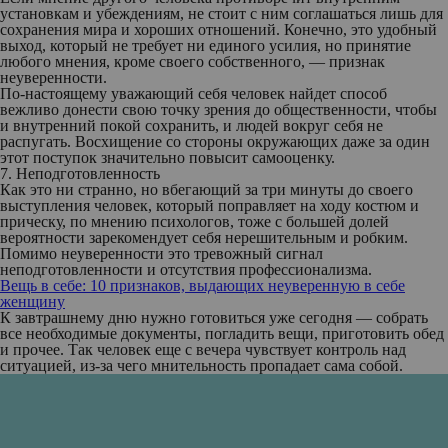
установкам и убеждениям, не стоит с ним соглашаться лишь для
сохранения мира и хороших отношений. Конечно, это удобный
выход, который не требует ни единого усилия, но принятие
любого мнения, кроме своего собственного, — признак
неуверенности.
По-настоящему уважающий себя человек найдет способ
вежливо донести свою точку зрения до общественности, чтобы
и внутренний покой сохранить, и людей вокруг себя не
распугать. Восхищение со стороны окружающих даже за один
этот поступок значительно повысит самооценку.
7. Неподготовленность
Как это ни странно, но вбегающий за три минуты до своего
выступления человек, который поправляет на ходу костюм и
прическу, по мнению психологов, тоже с большей долей
вероятности зарекомендует себя нерешительным и робким.
Помимо неуверенности это тревожный сигнал
неподготовленности и отсутствия профессионализма.
Вещь в себе: 10 признаков, выдающих неуверенную в себе
женщину
К завтрашнему дню нужно готовиться уже сегодня — собрать
все необходимые документы, погладить вещи, приготовить обед
и прочее. Так человек еще с вечера чувствует контроль над
ситуацией, из-за чего мнительность пропадает сама собой.