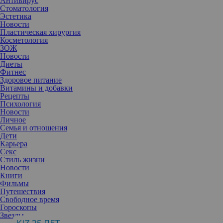
Антивирус
Стоматология
Эстетика
Новости
Пластическая хирургия
Косметология
ЗОЖ
Новости
Диеты
Фитнес
Здоровое питание
Витамины и добавки
Рецепты
Психология
Новости
Личное
Семья и отношения
Дети
Карьера
Секс
Уверенность в себе — суперсила, открывающая любые двери.
Стиль жизни
Иногда, чтобы развить ее, требуются годы. А если время не ждет
Новости
— можно попробовать ее сымитировать.
Книги
Многие формируют впечатление об окружающих на основе
Фильмы
первого впечатления. Уверенные в себе люди всегда могут
Путешествия
заявить о себе с самого начала — и они знают, как сделать свое
Свободное время
появление эффектным.
Гороскопы
Но бывает и наоборот. Некоторые привычки и манеры
Звезды
откровенно говорят о том, что человек излишне неуверен или