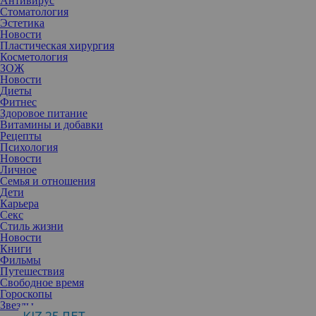
Антивирус
Стоматология
Эстетика
Новости
Пластическая хирургия
Косметология
ЗОЖ
Новости
Диеты
Фитнес
Здоровое питание
Витамины и добавки
Рецепты
Психология
Новости
Личное
Семья и отношения
Дети
Карьера
Секс
Стиль жизни
Когда женщина идет напролом — это не всегда выглядит
Новости
гармонично. Однако и неуверенность в себе совсем не красит.
Книги
Если ее признаки проявляются весьма очевидно, то следует с
Фильмы
этим поработать, чтобы сохранить золотую середину и
Путешествия
оставаться собой.
Свободное время
Гороскопы
Звезды