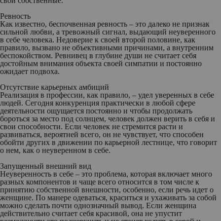
свои собственные.
Ревность
Как известно, беспочвенная ревность – это далеко не признак
сильной любви, а тревожный сигнал, выдающий неуверенного
в себе человека. Недоверие к своей второй половине, как
правило, вызвано не объективными причинами, а внутренним
беспокойством. Ревнивец в глубине души не считает себя
достойным внимания объекта своей симпатии и постоянно
ожидает подвоха.
Отсутствие карьерных амбиций
Реализация в профессии, как правило, – удел уверенных в себе
людей. Сегодня конкуренция практически в любой сфере
деятельности ощущается постоянно и чтобы продолжать
бороться за место под солнцем, человек должен верить в себя и
свои способности. Если человек не стремится расти и
развиваться, вероятней всего, он не чувствует, что способен
обойти других в движении по карьерной лестнице, что говорит
о нем, как о неуверенном в себе.
Запущенный внешний вид
Неуверенность в себе – это проблема, которая включает много
разных компонентов и чаще всего относится в том числе к
принятию собственной внешности, особенно, если речь идет о
женщине. По манере одеваться, краситься и ухаживать за собой
можно сделать почти однозначный вывод. Если женщина
действительно считает себя красивой, она не упустит