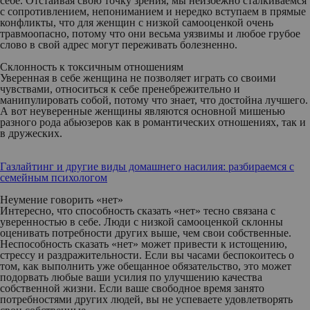
себе. Отстаивая свою точку зрения, мы неизбежно сталкиваемся
с сопротивлением, непониманием и нередко вступаем в прямые
конфликты, что для женщин с низкой самооценкой очень
травмоопасно, потому что они весьма уязвимы и любое грубое
слово в свой адрес могут переживать болезненно.
Склонность к токсичным отношениям
Уверенная в себе женщина не позволяет играть со своими
чувствами, относиться к себе пренебрежительно и
манипулировать собой, потому что знает, что достойна лучшего.
А вот неуверенные женщины являются основной мишенью
разного рода абьюзеров как в романтических отношениях, так и
в дружеских.
Газлайтинг и другие виды домашнего насилия: разбираемся с
семейным психологом
Неумение говорить «нет»
Интересно, что способность сказать «нет» тесно связана с
уверенностью в себе. Люди с низкой самооценкой склонны
оценивать потребности других выше, чем свои собственные.
Неспособность сказать «нет» может привести к истощению,
стрессу и раздражительности. Если вы часами беспокоитесь о
том, как выполнить уже обещанное обязательство, это может
подорвать любые ваши усилия по улучшению качества
собственной жизни. Если ваше свободное время занято
потребностями других людей, вы не успеваете удовлетворять