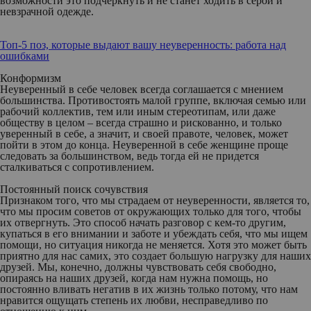
возможности это подчеркнуть и не станет ходить в серой и
невзрачной одежде.
Топ-5 поз, которые выдают вашу неуверенность: работа над
ошибками
Конформизм
Неуверенный в себе человек всегда соглашается с мнением
большинства. Противостоять малой группе, включая семью или
рабочий коллектив, тем или иным стереотипам, или даже
обществу в целом – всегда страшно и рискованно, и только
уверенный в себе, а значит, и своей правоте, человек, может
пойти в этом до конца. Неуверенной в себе женщине проще
следовать за большинством, ведь тогда ей не придется
сталкиваться с сопротивлением.
Постоянный поиск сочувствия
Признаком того, что мы страдаем от неуверенности, является то,
что мы просим советов от окружающих только для того, чтобы
их отвергнуть. Это способ начать разговор с кем-то другим,
купаться в его внимании и заботе и убеждать себя, что мы ищем
помощи, но ситуация никогда не меняется. Хотя это может быть
приятно для нас самих, это создает большую нагрузку для наших
друзей. Мы, конечно, должны чувствовать себя свободно,
опираясь на наших друзей, когда нам нужна помощь, но
постоянно вливать негатив в их жизнь только потому, что нам
нравится ощущать степень их любви, несправедливо по