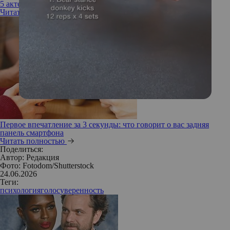
5 актерских навыков, которые пригодятся каждому
Читать полностью
Первое впечатление за 3 секунды: что говорит о вас задняя
панель смартфона
Читать полностью
Поделиться:
Автор:
Редакция
Фото: Fotodom/Shutterstock
24.06.2026
Теги:
психология
голос
уверенность