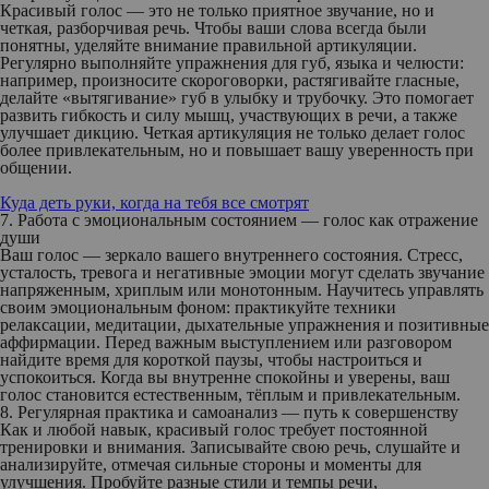
Красивый голос — это не только приятное звучание, но и
четкая, разборчивая речь. Чтобы ваши слова всегда были
понятны, уделяйте внимание правильной артикуляции.
Регулярно выполняйте упражнения для губ, языка и челюсти:
например, произносите скороговорки, растягивайте гласные,
делайте «вытягивание» губ в улыбку и трубочку. Это помогает
развить гибкость и силу мышц, участвующих в речи, а также
улучшает дикцию. Четкая артикуляция не только делает голос
более привлекательным, но и повышает вашу уверенность при
общении.
Куда деть руки, когда на тебя все смотрят
7. Работа с эмоциональным состоянием — голос как отражение
души
Ваш голос — зеркало вашего внутреннего состояния. Стресс,
усталость, тревога и негативные эмоции могут сделать звучание
напряженным, хриплым или монотонным. Научитесь управлять
своим эмоциональным фоном: практикуйте техники
релаксации, медитации, дыхательные упражнения и позитивные
аффирмации. Перед важным выступлением или разговором
найдите время для короткой паузы, чтобы настроиться и
успокоиться. Когда вы внутренне спокойны и уверены, ваш
голос становится естественным, тёплым и привлекательным.
8. Регулярная практика и самоанализ — путь к совершенству
Как и любой навык, красивый голос требует постоянной
тренировки и внимания. Записывайте свою речь, слушайте и
анализируйте, отмечая сильные стороны и моменты для
улучшения. Пробуйте разные стили и темпы речи,