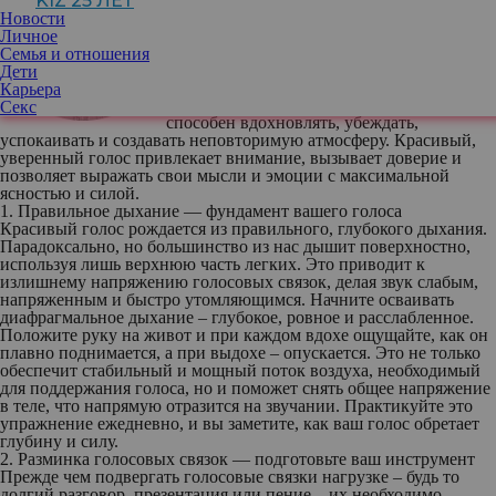
KIZ 25 ЛЕТ
Сюзанна Грамагина
, певица и
Новости
профессиональная спортсменка
Личное
Семья и отношения
Дети
Голос — это не просто средство общения,
Карьера
это уникальный инструмент, который
Секс
способен вдохновлять, убеждать,
успокаивать и создавать неповторимую атмосферу. Красивый,
уверенный голос привлекает внимание, вызывает доверие и
позволяет выражать свои мысли и эмоции с максимальной
ясностью и силой.
1. Правильное дыхание — фундамент вашего голоса
Красивый голос рождается из правильного, глубокого дыхания.
Парадоксально, но большинство из нас дышит поверхностно,
используя лишь верхнюю часть легких. Это приводит к
излишнему напряжению голосовых связок, делая звук слабым,
напряженным и быстро утомляющимся. Начните осваивать
диафрагмальное дыхание – глубокое, ровное и расслабленное.
Положите руку на живот и при каждом вдохе ощущайте, как он
плавно поднимается, а при выдохе – опускается. Это не только
обеспечит стабильный и мощный поток воздуха, необходимый
для поддержания голоса, но и поможет снять общее напряжение
в теле, что напрямую отразится на звучании. Практикуйте это
упражнение ежедневно, и вы заметите, как ваш голос обретает
глубину и силу.
2. Разминка голосовых связок — подготовьте ваш инструмент
Прежде чем подвергать голосовые связки нагрузке – будь то
долгий разговор, презентация или пение – их необходимо