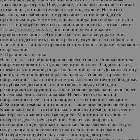
тщательно разогреть. Представьте, что ваши голосовые связки –
это мышцы, которые нуждаются в подготовке. Начните с
мягкого, расслабленного мурлыканья, затем перейдите к
протяжным звукам «ммм», ощущая вибрацию в области губ и
носа. Попробуйте легко и плавно произносить гласные звуки:
«а-а-а», «о-о-о», «у-у-у», постепенно увеличивая их
продолжительность. Эти простые, но важные упражнения
помогут подготовить голос к работе, улучшить его гибкость и
эластичность, а также предотвратят усталость и даже возможные
повреждения.
3. Правильная осанка
Ваше тело – это резонатор для вашего голоса. Положение тела
напрямую влияет на то, как звучит ваш голос. Сидя или стоя,
стремитесь к прямой, но расслабленной осанке. Держите спину
ровно, плечи опущены и расслаблены, а голову – прямо, без
напряжения. Такая позиция не только способствует свободному
и глубокому дыханию, но и позволяет звуку свободно
резонировать в грудной клетке и голове, делая ваш голос более
объемным, чистым и сильным. Избегайте сутулости и
напряжения в шее – они блокируют естественное звучание.
4. Контроль тембра и интонации — живая мелодия вашей речи
Красивый голос – это не только приятный тембр, но и умение
мастерски управлять его мелодией. Монотонность убивает
интерес и делает речь скучной. Учитесь варьировать
интонацию: подчеркивайте важные слова, меняйте высоту и
силу голоса в зависимости от контекста и ваших эмоций.
Экспериментируйте с паузами – они придают речи
выразительность и дают слушателю время осмыслить сказанное.