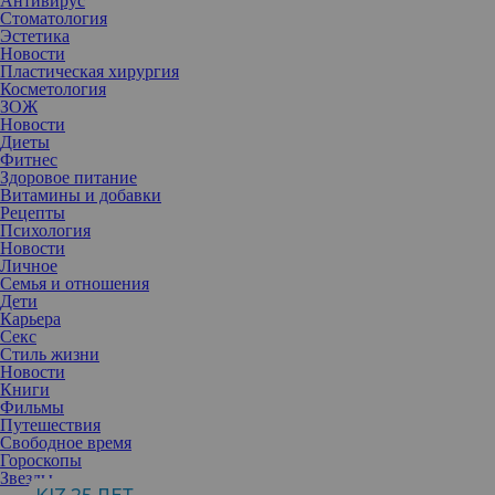
Антивирус
Стоматология
Эстетика
Новости
Пластическая хирургия
Косметология
ЗОЖ
Новости
Диеты
Фитнес
Здоровое питание
Витамины и добавки
Рецепты
Психология
Новости
Личное
Семья и отношения
Дети
Карьера
Секс
Стиль жизни
Новости
Если вы мечтаете улучшить звучание своего голоса, сделать его
Книги
более приятным, выразительным и запоминающимся, следуйте 8
Фильмы
простым, но очень эффективным шагам.
Путешествия
Свободное время
Гороскопы
Звезды