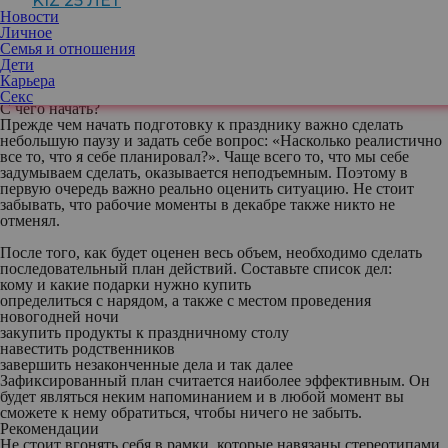
KIZ 25 ЛЕТ
преподаватель психологии в Московском
Новости
институте психоанализа и Высшей
Личное
школе психологии
Семья и отношения
Дети
Карьера
Секс
С чего начать?
Прежде чем начать подготовку к празднику важно сделать
небольшую паузу и задать себе вопрос: «Насколько реалистично
все то, что я себе планировал?». Чаще всего то, что мы себе
задумываем сделать, оказывается неподъемным. Поэтому в
первую очередь важно реально оценить ситуацию. Не стоит
забывать, что рабочие моменты в декабре также никто не
отменял.
После того, как будет оценен весь объем, необходимо сделать
последовательный план действий. Составьте список дел:
кому и какие подарки нужно купить
определиться с нарядом, а также с местом проведения
новогодней ночи
закупить продукты к праздничному столу
навестить родственников
завершить незаконченные дела и так далее
Зафиксированный план считается наиболее эффективным. Он
будет являться неким напоминанием и в любой момент вы
сможете к нему обратиться, чтобы ничего не забыть.
Рекомендации
Не стоит вгонять себя в рамки, которые навязаны стереотипами.