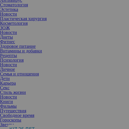
Антивирус
Стоматология
Эстетика
Новости
Пластическая хирургия
Косметология
ЗОЖ
Новости
Диеты
Фитнес
Здоровое питание
Витамины и добавки
Рецепты
Психология
Новости
Личное
Семья и отношения
Дети
Карьера
Секс
Любому человеку хочется хорошо подготовиться к Новому году,
Стиль жизни
но в огромных ожиданиях порой и кроется причина
Новости
предновогоднего стресса. В преддверии праздника это особенно
Книги
актуальная тема.
Фильмы
Путешествия
Свободное время
Гороскопы
Звезды
Олеся Васильева
, психолог,