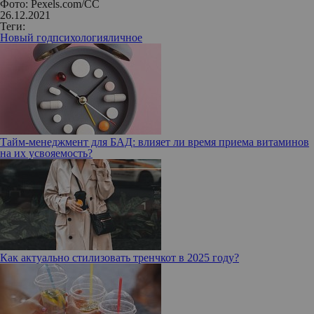
Фото: Pexels.com/CC
26.12.2021
Теги:
Новый год
психология
личное
Тайм-менеджмент для БАД: влияет ли время приема витаминов
на их усвояемость?
Как актуально стилизовать тренчкот в 2025 году?