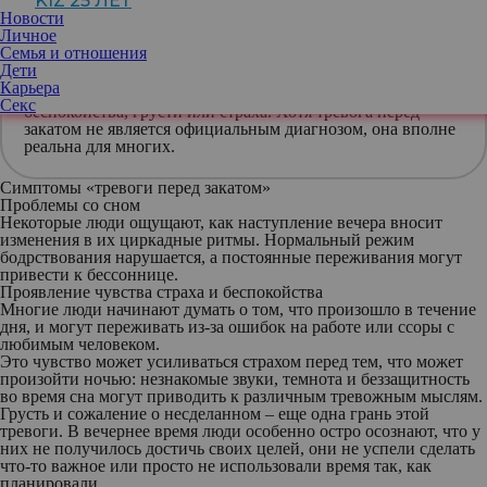
KIZ 25 ЛЕТ
Узнайте, как справиться с этим состоянием и обрести гармонию
Новости
с наступлением сумерек.
Личное
Семья и отношения
Тревога перед закатом
— это
эмоциональное состояние
,
Дети
которое испытывают многие люди, когда день переходит в
Карьера
ночь. Это чувство может проявляться в виде
Секс
беспокойства, грусти или страха. Хотя тревога перед
закатом не является официальным диагнозом, она вполне
реальна для многих.
Симптомы «тревоги перед закатом»
Проблемы со сном
Некоторые люди ощущают, как наступление вечера вносит
изменения в их циркадные ритмы. Нормальный режим
бодрствования нарушается, а постоянные переживания могут
привести к бессоннице.
Проявление чувства страха и беспокойства
Многие люди начинают думать о том, что произошло в течение
дня, и могут переживать из-за ошибок на работе или ссоры с
любимым человеком.
Это чувство может усиливаться страхом перед тем, что может
произойти ночью: незнакомые звуки, темнота и беззащитность
во время сна могут приводить к различным тревожным мыслям.
Грусть и сожаление о несделанном – еще одна грань этой
тревоги. В вечернее время люди особенно остро осознают, что у
них не получилось достичь своих целей, они не успели сделать
что-то важное или просто не использовали время так, как
планировали.