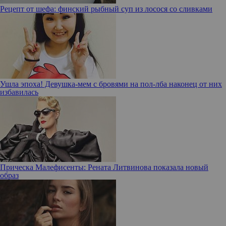
Рецепт от шефа: финский рыбный суп из лосося со сливками
Ушла эпоха! Девушка-мем с бровями на пол-лба наконец от них
избавилась
Прическа Малефисенты: Рената Литвинова показала новый
образ