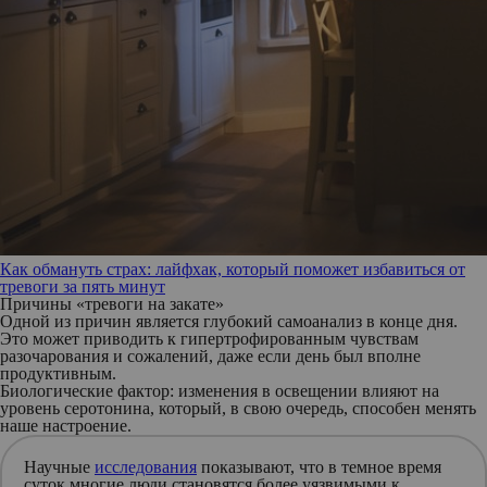
Как обмануть страх: лайфхак, который поможет избавиться от
тревоги за пять минут
Причины «тревоги на закате»
Одной из причин является глубокий
самоанализ в конце дня
.
Это может приводить к гипертрофированным чувствам
разочарования и сожалений, даже если день был вполне
продуктивным.
Биологические фактор
: изменения в освещении влияют на
уровень серотонина, который, в свою очередь, способен менять
наше настроение.
Научные
исследования
показывают, что в темное время
суток многие люди становятся более уязвимыми к