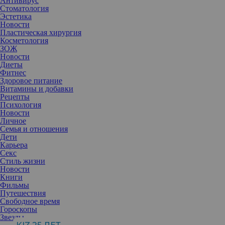
Антивирус
Стоматология
Эстетика
Новости
Пластическая хирургия
Косметология
ЗОЖ
Новости
Диеты
Фитнес
Здоровое питание
Витамины и добавки
Рецепты
Психология
Новости
Личное
Семья и отношения
Дети
Карьера
Секс
Стиль жизни
Новости
Книги
Фильмы
Путешествия
Свободное время
Гороскопы
Звезды
С приближением вечера вас одолевает беспокойство и тревога?