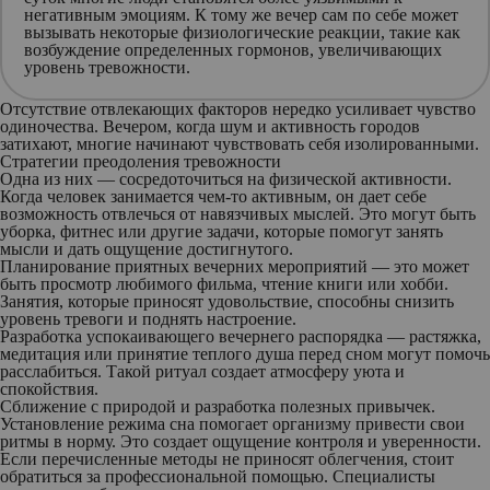
негативным эмоциям. К тому же вечер сам по себе может
вызывать некоторые физиологические реакции, такие как
возбуждение определенных гормонов, увеличивающих
уровень тревожности.
Отсутствие отвлекающих факторов
нередко усиливает чувство
одиночества. Вечером, когда шум и активность городов
затихают, многие начинают чувствовать себя изолированными.
Стратегии преодоления тревожности
Одна из них —
сосредоточиться на физической активности
.
Когда человек занимается чем-то активным, он дает себе
возможность отвлечься от навязчивых мыслей. Это могут быть
уборка, фитнес или другие задачи, которые помогут занять
мысли и дать ощущение достигнутого.
Планирование приятных вечерних мероприятий
— это может
быть просмотр любимого фильма, чтение книги или хобби.
Занятия, которые приносят удовольствие, способны снизить
уровень тревоги и поднять настроение.
Разработка успокаивающего вечернего распорядка
— растяжка,
медитация или принятие теплого душа перед сном могут помочь
расслабиться. Такой ритуал создает атмосферу уюта и
спокойствия.
Сближение с природой
и
разработка полезных привычек
.
Установление режима сна помогает организму привести свои
ритмы в норму. Это создает ощущение контроля и уверенности.
Если перечисленные методы не приносят облегчения, стоит
обратиться за профессиональной помощью. Специалисты