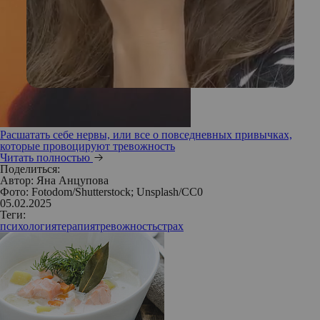
Расшатать себе нервы, или все о повседневных привычках,
которые провоцируют тревожность
Читать полностью
Поделиться:
Автор:
Яна Анцупова
Фото: Fotodom/Shutterstock; Unsplash/СС0
05.02.2025
Теги:
психология
терапия
тревожность
страх