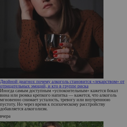
Двойной диагноз: почему алкоголь становится «лекарством» от
отрицательных эмоций, и кто в группе риска
Иногда самым доступным «успокоительным» кажется бокал
вина или рюмка крепкого напитка — кажется, что алкоголь
мгновенно снимает усталость, тревогу или внутреннюю
пустоту. Но через время к психическому расстройству
добавляется алкоголизм.
вчера