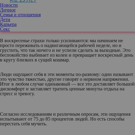
KIZ 25 ЛЕТ
должны становиться единственным спасением.
Новости
Личное
Семья и отношения
Однако в голове сразу же начинают пульсировать вопросы: как
Дети
за два дня наверстать все упущенное, за что взяться первым
Карьера
делом и как растянуть время до ненавистного понедельника...
Секс
В воскресенье страхи только усиливаются: мы начинаем не
просто переживать о надвигающейся рабочей неделе, но и
грустить, что так ничего и не успели сделать за выходные. Это
беспокойство выбивает из колеи и превращает воскресный день
в кругу близких в сущий кошмар.
Люди ощущают себя в эти моменты по-разному: одни называют
это чувство тяжестью, другие говорят о нервном напряжении.
Итог в любом случае одинаковый — все это доставляет большой
дискомфорт и заставляет тратить ценные минуты отдыха на
стресс и тревогу.
Согласно исследованиям и различным опросам, эти ощущения
испытывают от 75 до 85 процентов людей. Но есть способы
перестать себя мучить.