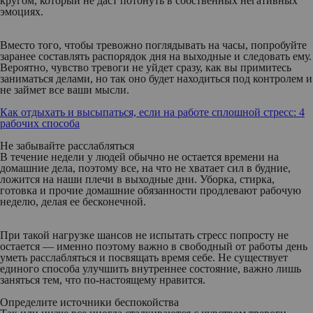
кругом, который не даст потонуть в собственных негативных
эмоциях.
Вместо того, чтобы тревожно поглядывать на часы, попробуйте
заранее составлять распорядок дня на выходные и следовать ему.
Вероятно, чувство тревоги не уйдет сразу, как вы примитесь
заниматься делами, но так оно будет находиться под контролем и
не займет все ваши мысли.
Как отдыхать и высыпаться, если на работе сплошной стресс: 4
рабочих способа
Не забывайте расслабляться
В течение недели у людей обычно не остается времени на
домашние дела, поэтому все, на что не хватает сил в будние,
ложится на наши плечи в выходные дни. Уборка, стирка,
готовка и прочие домашние обязанности продлевают рабочую
неделю, делая ее бесконечной.
При такой нагрузке шансов не испытать стресс попросту не
остается — именно поэтому важно в свободный от работы день
уметь расслабляться и посвящать время себе. Не существует
единого способа улучшить внутреннее состояние, важно лишь
заняться тем, что по-настоящему нравится.
Определите источники беспокойства