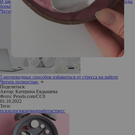
И швец, и жнец: основные «симптомы» трудоголизма и методы
борьбы с ним
Читать полностью
5 неочевидных способов избавиться от стресса на работе
Читать полностью
Поделиться:
Автор:
Катерина Евдышева
Фото: Pexels.com/CC0
01.10.2022
Теги:
психология
личное
работа
стресс