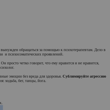
ко вынужден обращаться за помощью к психотерапевтам. Дело в
ссии и психосоматических проявлений.
 Он просто четко говорит, что ему нравится и не нравится,
психолог.
вные эмоции без вреда для здоровья.
С
ублимируйте агрессию
: ходьба, бег, танцы, йога.
х.