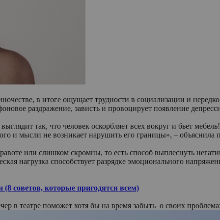
диночестве, в итоге ощущает трудности в социализации и неред
, фоновое раздражение, зависть и провоцирует появление депре
 выглядит так, что человек оскорбляет всех вокруг и бьет мебель!
рого и мысли не возникает нарушить его границы», – объяснила 
правоте или слишком скромны, то есть способ выплеснуть негати
еская нагрузка способствует разрядке эмоционального напряжения
 (8 советов, которые пригодятся всем)
ер в театре поможет хотя бы на время забыть о своих проблема