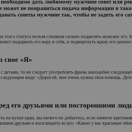
 необходимо дать любимому мужчине совет или рек
е может не понравиться подача информации в тако
давать советы мужчине так, чтобы не задеть его 
 этого статуса нельзя слишком сильно подавлять мужское эго. 
ет подорвать его веру в себя, и подвергнуть краху его ценнос
 свое «Я»
 детьми, то не следует употреблять фразы наподобие следующей:
следующем виде: «Дорогой, мне очень нужна твоя помощь. Дети 
еред его друзьями или посторонними люд
ь на кухне кран, вы ничего не добьетесь, если начнете критик
шим друзьям и восклицаете вслух: «Какие у вас красивые обои,