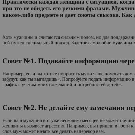
Практически каждая женщина с ситуацией, когда
при это не обидеть его резкими фразами. Мужчин
каком-либо предмете и дает советы свысока. Как 
Хоть мужчины и считаются сильным полом, но для поддержания
ней нужен специальный подход. Задетое самолюбие мужчины мож
Совет №1. Подавайте информацию через
Например, если вы хотите попросить мужа чаще помогать дома с
забудут, как ты выглядишь». Попробуйте подать информацию в 
график с учетом моих пожеланий и потребностей детей».
Совет №2. Не делайте ему замечания п
Если ваш мужчина вот уже несколько месяцев не может починит
женщины вызывает агрессию. Например, вы пришли в гости к ва
слов муж может начать все делать наперекор вам.