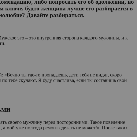
омендацию, либо попросить его об одолжении, но
м ключе, будто женщина лучше его разбирается в
самолюбие? Давайте разбираться.
Мужское эго – это внутренняя сторона каждого мужчины, и к
ти.
 «Вечно ты где-то пропадаешь, дети тебя не видят, скоро
по тебе скучают. Я буду счастлива, если ты составишь свой
ьми
овать своего мужчину перед посторонними. Такое поведение
 а мой уже полгода ремонт сделать не может!». После таких