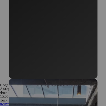
Поделиться:
Автор:
Анастасия Кошелкина
Фото: Istockphoto
15.05.2019
Теги:
психология отношений