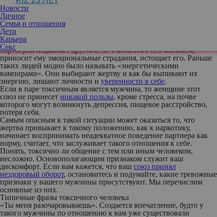
KIZ 25 ЛЕТ
Новости
Личное
Семья и отношения
Дети
начала разберемся в терминологии
Карьера
Токсичными называют отношениями, в которых один из
Секс
партнеров подавляет другого, не считается с его мнением,
приносит ему эмоциональные страдания, истощает его. Раньше
таких людей модно было называть «энергетическими
вампирами». Они выбирают жертву и как бы выпивают их
энергию, лишают личности и
уверенности в себе
.
Если в паре токсичным является мужчина, то женщине этот
союз не принесет
никакой пользы
, кроме стресса, на почве
которого могут возникнуть депрессия, пищевое расстройство,
потеря себя.
Самым опасным в такой ситуации может оказаться то, что
жертва привыкает к такому положению, как к наркотику,
начинает воспринимать неадекватное поведение партнера как
норму, считает, что заслуживает такого отношения к себе.
Понять, токсично ли общение с тем или иным человеком,
несложно. Основополагающим признаком служит ваш
дискомфорт. Если вам кажется, что ваш
союз принял
нездоровый оборот
, остановитесь и подумайте, какие тревожные
признаки у вашего мужчины присутствуют. Мы перечислим
основные из них.
Типичные фразы токсичного человека
«Ты меня разочаровываешь»
. Создается впечатление, будто у
такого мужчины по отношению к вам уже существовали