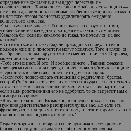
определенные ожидания, а вы вдруг перестали им
соответствовать. Только он совершенно забыл, что женщина —
не игрушка, а личность со своими особенностями, и она создана
не для того, чтобы полностью удовлетворять ожидания
конкретного человека.
«Ты какая-то не такая».
Обычно такая фраза звучит в ответ,
чтобы обидеть собеседницу, которая не ответила симпатией.
Казалось бы, если вы какая-то не такая, то почему он на вас
клюнул?
«Это не в твоем стиле».
Ему не приходит в голову, что ваш
подход к жизни и приоритеты могут меняться. Того и гляди, он
вас бросит, если вы вдруг захотите сменить прическу. Впрочем,
может оно и к лучшему?
«Тебе это не идет. И это. И вообще ничего».
Такими фразами,
повторяемыми изо дня в день, напрочь можно убить в женщине
уверенность в себе и желание найти другого парня.
«Зачем тебе поддерживать отношения с родителями (братом,
сестрой)?»
Он желает занять их место и никуда вас не отпускать.
Авторитетом в ваших отношениях хочет стать ваш партнер, а
если ваши родственники его не одобряют, то он запретит вам с
ними разговаривать.
«Я лучше тебя знаю».
Возможно, в определенных сферах ваш
мужчина действительно разбирается лучше вас. Но если эта
фраза звучит с завидным постоянством, то стоит задуматься: а не
пытаются ли вас подавить и унизить?
Будьте осторожны, постарайтесь не принимать всю критику
близко к сердцу, не забывайте о собственном душевном