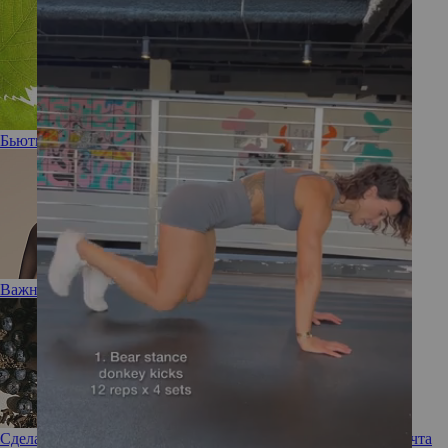
Бьюти-помощник: новая эссенция Vinoperfect от Caudalie
Важный вопрос: Нужен ли вашей коже тоник?
Сделано с любовью: новый бьюти-бренд Love Tea Art — мечта