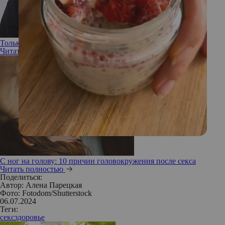
Только она! Каких женщин желают мужчины
Читать полностью
С ног на голову: 10 причин головокружения после секса
Читать полностью
Поделиться:
Автор:
Алена Парецкая
Фото: Fotodom/Shutterstock
06.07.2024
Теги:
секс
здоровье