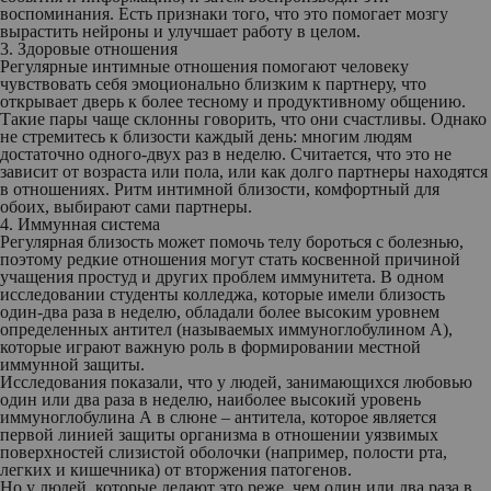
воспоминания. Есть признаки того, что это помогает мозгу
вырастить нейроны и улучшает работу в целом.
3. Здоровые отношения
Регулярные интимные отношения помогают человеку
чувствовать себя эмоционально близким к партнеру, что
открывает дверь к более тесному и продуктивному общению.
Такие пары чаще склонны говорить, что они счастливы. Однако
не стремитесь к близости каждый день: многим людям
достаточно одного-двух раз в неделю. Считается, что это не
зависит от возраста или пола, или как долго партнеры находятся
в отношениях. Ритм интимной близости, комфортный для
обоих, выбирают сами партнеры.
4. Иммунная система
Регулярная близость может помочь телу бороться с болезнью,
поэтому редкие отношения могут стать косвенной причиной
учащения простуд и других проблем иммунитета. В одном
исследовании студенты колледжа, которые имели близость
один-два раза в неделю, обладали более высоким уровнем
определенных антител (называемых иммуноглобулином А),
которые играют важную роль в формировании местной
иммунной защиты.
Исследования показали, что у людей, занимающихся любовью
один или два раза в неделю, наиболее высокий уровень
иммуноглобулина А в слюне – антитела, которое является
первой линией защиты организма в отношении уязвимых
поверхностей слизистой оболочки (например, полости рта,
легких и кишечника) от вторжения патогенов.
Но у людей, которые делают это реже, чем один или два раза в