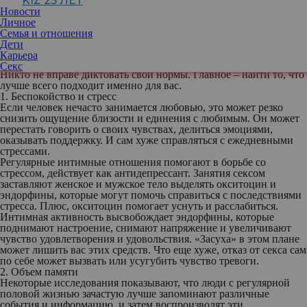
KIZ 25 ЛЕТ
воздержания и других обстоятельств.
Новости
Если перерыв в интимной жизни продлится достаточно долго,
Личное
он может отразиться на физическом состоянии и некоторых
Семья и отношения
аспектах повседневной жизни.
Дети
Важно помнить, что не существует «правильного» количества
Карьера
интима для всех. Режим половой жизни – это очень личное.
Секс
Никто не вправе диктовать свои нормы. Главное – найти то, что
лучше всего подходит именно для вас.
1. Беспокойство и стресс
Если человек нечасто занимается любовью, это может резко
снизить ощущение близости и единения с любимым. Он может
перестать говорить о своих чувствах, делиться эмоциями,
оказывать поддержку. И сам хуже справляться с ежедневными
стрессами.
Регулярные интимные отношения помогают в борьбе со
стрессом, действует как антидепрессант. Занятия сексом
заставляют женское и мужское тело выделять окситоцин и
эндорфины, которые могут помочь справиться с последствиями
стресса. Плюс, окситоцин помогает уснуть и расслабиться.
Интимная активность высвобождает эндорфины, которые
поднимают настроение, снимают напряжение и увеличивают
чувство удовлетворения и удовольствия. «Засуха» в этом плане
может лишить вас этих средств. Что еще хуже, отказ от секса сам
по себе может вызвать или усугубить чувство тревоги.
2. Объем памяти
Некоторые исследования показывают, что люди с регулярной
половой жизнью зачастую лучше запоминают различные
события и информацию, и затем воспроизводят эти