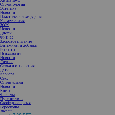
Антивирус
Стоматология
Эстетика
Новости
Пластическая хирургия
Косметология
ЗОЖ
Новости
Диеты
Фитнес
Здоровое питание
Витамины и добавки
Рецепты
Психология
Новости
Личное
Семья и отношения
Дети
Карьера
Секс
Регулярные интимные отношения имеют много плюсов как для
Стиль жизни
физического, так и для психического здоровья. Это помогает
Новости
снизить стресс, укрепить иммунитет, улучшить сон и даже
Книги
сжигать калории.
Фильмы
Интимная близость приятна и полезна для здоровья. Но
Путешествия
некоторые в силу физических проблем, внешних обстоятельств
Свободное время
или идейных соображений отказываются от нее. Может ли
Гороскопы
такой отказ навредить физическому здоровью или пошатнуть
Звезды
состояние психики? Во многом это зависит от срока