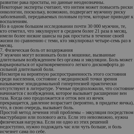
развитие рака простаты, но данные неоднозначны.
Некоторые эксперты считают, что интим может повысить риски
онкологии, поскольку, возможно, подвергает мужчину риску
заболеваний, передаваемых половым путем, которые приводят к
воспалениям.
Но в одном большом исследовании почти 30 000 мужчин, те,
кто отметил, что эякулируют в среднем более 21 раза в месяц,
имели более низкие шансы на рак простаты в течение своей
жизни по сравнению с теми, кто эякулировал четыре-семь раз в
месяц.
7. Физическая боль от воздержания
У мужчин могут возникать боли в мошонке, вызванные
длительным возбуждением без оргазма и эякуляции. Боль может
варьироваться от кратковременного легкого дискомфорта до
сильной длительной боли.
Несмотря на вероятную распространенность этого состояния
среди населения, состояние с медицинской точки зрения
называемое эпидидимальной гипертензией практически
отсутствуют в литературе. Ученые предположили, что состояние
начинается с возбуждения, которое вызывает расширение вен
таза. Когда оно продолжается и отток вен из яичек
прекращается, давление возрастает (вероятно, в придатке яичка),
что, в свою очередь, вызывает боль.
Простой метод лечения этой проблемы – эякуляция посредством
мастурбации или полового акта. Если это невозможно, нужна
физическая нагрузка. Если ни одно из этих решений
недоступно, нужно подождать час или чуть больше, и боль
исчезнет сама по себе.