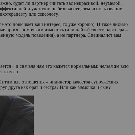
ажно, будет ли партнер считать вас некрасивой, неумелой,
 эффективней и уж точно не безопаснее, чем использование
ихотерапевту или сексологу.
е это повышает ваш интерес, то уже хорошо). Низкое либидо
ые просят помочь им изменить (или найти) своего партнера –
твенную модель поведения), а не партнера. Специалист вам
жается – и сначала нам это кажется нормальным: нельзя же всю
я к нулю.
а. Интимные отношения – индикатор качества супружеских
руг друга как брат и сестра? Или как мамочка и сын?