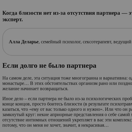
Когда близости нет из-за отсутствия партнера — эт
эксперт.
Алла Деларье
, семейный психолог, сексотерапевт, ведущий
Если долго не было партнера
На самом деле, эта ситуация тоже многогранна и вариативна: 
монастыре… В этих обстоятельствах организм рано или поздно 
желание начинает возвращаться.
Иное дело – если партнера не было из-за психологических проб
конце концов, просто боитесь близости (в результате психотрав
казаться, что «ему от вас только одного и нужно». Или что он
замкнутый круг: некие априорные представления о себе самой 
отсутствие интимных отношений укрепляет в вас эти комплексы.
потому, что он меня не хочет, значит, я некрасивая…