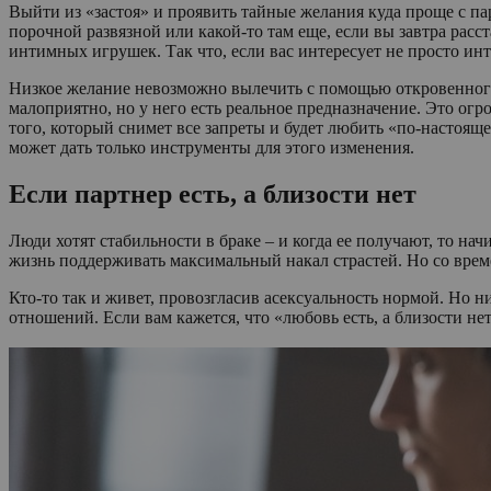
Выйти из «застоя» и проявить тайные желания куда проще с па
порочной развязной или какой-то там еще, если вы завтра расс
интимных игрушек. Так что, если вас интересует не просто инт
Низкое желание невозможно вылечить с помощью откровенного 
малоприятно, но у него есть реальное предназначение. Это огр
того, который снимет все запреты и будет любить «по-настояще
может дать только инструменты для этого изменения.
Если партнер есть, а близости нет
Люди хотят стабильности в браке – и когда ее получают, то на
жизнь поддерживать максимальный накал страстей. Но со врем
Кто-то так и живет, провозгласив асексуальность нормой. Но 
отношений. Если вам кажется, что «любовь есть, а близости не