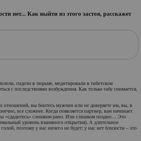
сти нет... Как выйти из этого застоя, расскажет
болели, сидели в тюрьме, медитировали в тибетском
ься с последствиями возбуждения. Как только табу снимается,
ых отношений, вы боитесь мужчин или не доверяете им, вы, в
онечно, все сложнее. Когда появляется партнер, вам начинает
ли вы «сдадитесь» слишком рано. Или слишком поздно… Это
симальный уровень взаимного открытия). А длительное
лой, поэтому у нас ничего не будет; у нас нет близости – это