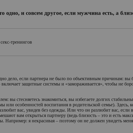
о одно, и совсем другое, если мужчина есть, а близо
 секс-тренингов
одно дело, если партнера не было по объективным причинам: вы 
включает защитные системы и «замораживается», чтобы не борот
лем: вы стесняетесь знакомиться, вы избегаете долгих стабильн
мы или особенностей воспитания в родительской семье). Здесь, к
 разлюбит вас, увидев без одежды. Или что он разлюбит вас, ес
мешают вам открыться партнеру (ведь близость – это и есть мак
 Например: я некрасивая – поэтому он не должен увидеть меня го