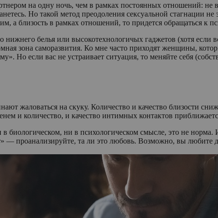
ртнером на одну ночь, чем в рамках постоянных отношений: не в
танетесь. Но такой метод преодоления сексуальной стагнации не
им, а близость в рамках отношений, то придется обращаться к пс
нижнего белья или высокотехнологичых гаджетов (хотя если вс
омная зона саморазвития. Ко мне часто приходят женщины, котор
му». Но если вас не устраивает ситуация, то меняйте себя (собс
чинают жаловаться на скуку. Количество и качество близости сни
енем и количество, и качество интимных контактов приближаетс
ни в биологическом, ни в психологическом смысле, это не норм
т» — проанализируйте, та ли это любовь. Возможно, вы любите д