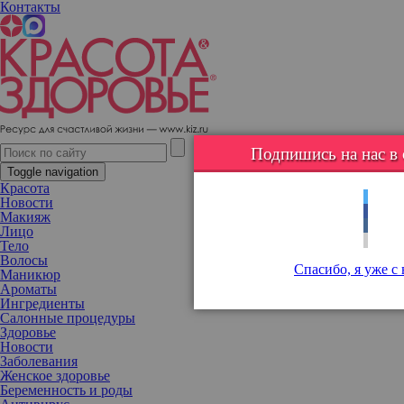
Контакты
8 знаменитостей, которым заикание не помешало добиться
успеха
Подпишись на нас в с
Toggle navigation
Красота
Новости
Макияж
Лицо
Тело
Волосы
Спасибо, я уже с
Маникюр
Ароматы
Ингредиенты
Салонные процедуры
Здоровье
Новости
Заболевания
Женское здоровье
Беременность и роды