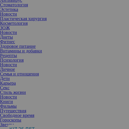
Антивирус
Стоматология
Эстетика
Новости
Пластическая хирургия
Косметология
ЗОЖ
Новости
Диеты
Фитнес
Здоровое питание
Витамины и добавки
Рецепты
Психология
Новости
Личное
Семья и отношения
Дети
Карьера
Секс
Нарушения речи могут повлиять на самооценку, но героев
Стиль жизни
нашей подборки это не касается. К тому же, некоторым из них
Новости
удалось полностью избавиться от заикания.
Книги
1. Дарья Клюкина
Фильмы
Путешествия
Свободное время
Гороскопы
Звезды