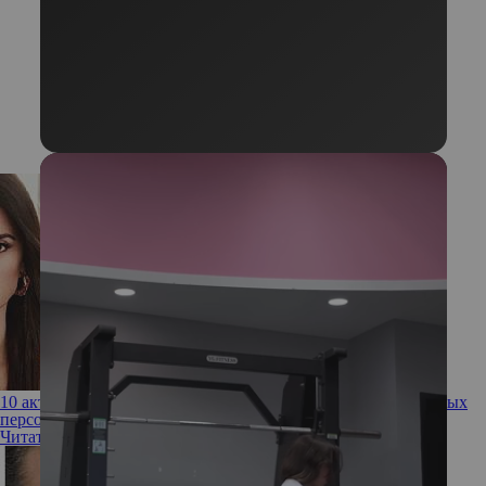
10 актрис на второстепенных ролях, которые затмили главных
персонажей
Читать полностью