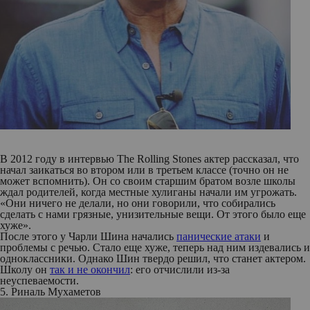
В 2012 году в интервью The Rolling Stones актер рассказал, что
начал заикаться во втором или в третьем классе (точно он не
может вспомнить). Он со своим старшим братом возле школы
ждал родителей, когда местные хулиганы начали им угрожать.
«Они ничего не делали, но они говорили, что собирались
сделать с нами грязные, унизительные вещи. От этого было еще
хуже».
После этого у Чарли Шина начались
панические атаки
и
проблемы с речью. Стало еще хуже, теперь над ним издевались и
одноклассники. Однако Шин твердо решил, что станет актером.
Школу он
так и не окончил
: его отчислили из-за
неуспеваемости.
5. Риналь Мухаметов