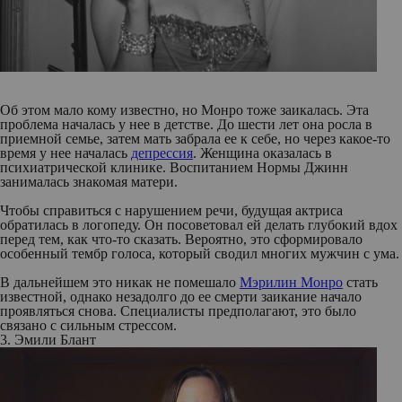
Об этом мало кому известно, но Монро тоже заикалась. Эта
проблема началась у нее в детстве. До шести лет она росла в
приемной семье, затем мать забрала ее к себе, но через какое-то
время у нее началась
депрессия
. Женщина оказалась в
психиатрической клинике. Воспитанием Нормы Джинн
занималась знакомая матери.
Чтобы справиться с нарушением речи, будущая актриса
обратилась в логопеду. Он посоветовал ей делать глубокий вдох
перед тем, как что-то сказать. Вероятно, это сформировало
особенный тембр голоса, который сводил многих мужчин с ума.
В дальнейшем это никак не помешало
Мэрилин Монро
стать
известной, однако незадолго до ее смерти заикание начало
проявляться снова. Специалисты предполагают, это было
связано с сильным стрессом.
3. Эмили Блант