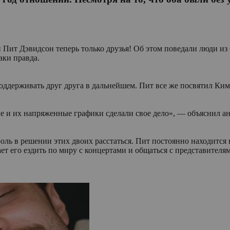
Пит Дэвидсон теперь только друзья! Об этом поведали люди из
таки правда.
оддерживать друг друга в дальнейшем. Пит все же посвятил Ким
ие и их напряженные графики сделали свое дело», — объяснил а
ль в решении этих двоих расстаться. Пит постоянно находится в
т его ездить по миру с концертами и общаться с представител