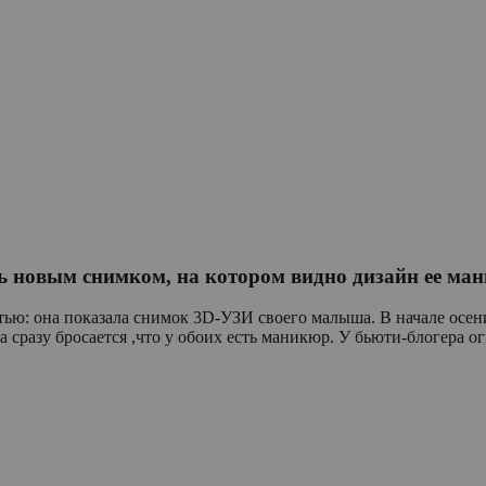
ь новым снимком, на котором видно дизайн ее ма
ью: она показала снимок 3D-УЗИ своего малыша. В начале осени 
а сразу бросается ,что у обоих есть маникюр. У бьюти-блогера о