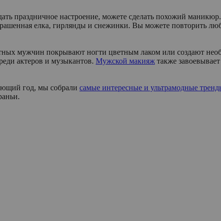
дать праздничное настроение, можете сделать похожий маникюр.
крашенная елка, гирлянды и снежинки. Вы можете повторить люб
стных мужчин покрывают ногти цветным лаком или создают необ
среди актеров и музыкантов.
Мужской макияж
также завоевывает 
дующий год, мы собрали
самые интересные и ультрамодные тренд
раньи.