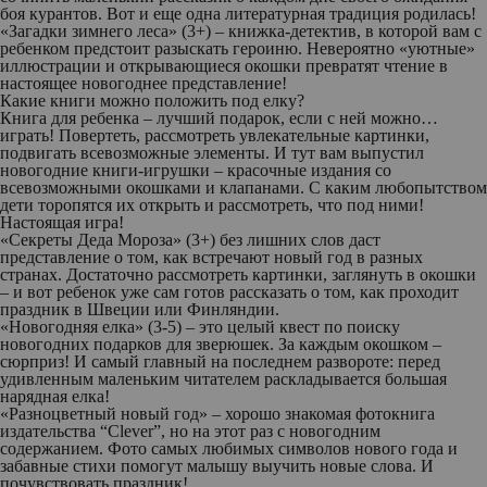
боя курантов. Вот и еще одна литературная традиция родилась!
«Загадки зимнего леса»
(3+) – книжка-детектив, в которой вам с
ребенком предстоит разыскать героиню. Невероятно «уютные»
иллюстрации и открывающиеся окошки превратят чтение в
настоящее новогоднее представление!
Какие книги можно положить под елку?
Книга для ребенка – лучший подарок, если с ней можно…
играть! Повертеть, рассмотреть увлекательные картинки,
подвигать всевозможные элементы. И тут вам выпустил
новогодние книги-игрушки – красочные издания со
всевозможными окошками и клапанами. С каким любопытством
дети торопятся их открыть и рассмотреть, что под ними!
Настоящая игра!
«Секреты Деда Мороза»
(3+) без лишних слов даст
представление о том, как встречают новый год в разных
странах. Достаточно рассмотреть картинки, заглянуть в окошки
– и вот ребенок уже сам готов рассказать о том, как проходит
праздник в Швеции или Финляндии.
«Новогодняя елка»
(3-5) – это целый квест по поиску
новогодних подарков для зверюшек. За каждым окошком –
сюрприз! И самый главный на последнем развороте: перед
удивленным маленьким читателем раскладывается большая
нарядная елка!
«Разноцветный новый год»
– хорошо знакомая фотокнига
издательства “Clever”, но на этот раз с новогодним
содержанием. Фото самых любимых символов нового года и
забавные стихи помогут малышу выучить новые слова. И
почувствовать праздник!