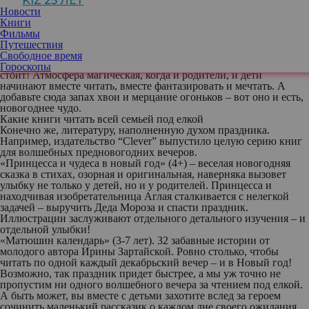
KIZ 25 ЛЕТ
дореволюционной культурной. Конечно, тогда и конкуренции
Новости
среди других источников развлечения было меньше – камин,
Книги
наряженная елка, полумрак и голос родителя, читающего о
Фильмы
приключениях… Впрочем, все в наших руках: телевизор
Путешествия
выключается, гаджеты отнимаются – и садимся за книгу всей
Свободное время
семьей. Не исключено, что будет сопротивление, но это того
Гороскопы
стоит! Атмосфера магическая, когда и родители, и дети
начинают вместе читать, вместе фантазировать и мечтать. А
добавьте сюда запах хвои и мерцание огоньков – вот оно и есть,
новогоднее чудо.
Какие книги читать всей семьей под елкой
Конечно же, литературу, наполненную духом праздника.
Например, издательство “Clever” выпустило целую серию книг
для волшебных предновогодних вечеров.
«Принцесса и чудеса в новый год»
(4+) – веселая новогодняя
сказка в стихах, озорная и оригинальная, наверняка вызовет
улыбку не только у детей, но и у родителей. Принцесса и
находчивая изобретательница Аглая сталкивается с нелегкой
задачей – выручить Деда Мороза и спасти праздник.
Иллюстрации заслуживают отдельного детального изучения – и
отдельной улыбки!
«Матюшин календарь»
(3-7 лет). 32 забавные истории от
молодого автора Ирины Зартайской. Ровно столько, чтобы
читать по одной каждый декабрьский вечер – и в Новый год!
Возможно, так праздник придет быстрее, а мы уж точно не
пропустим ни одного волшебного вечера за чтением под елкой.
А быть может, вы вместе с детьми захотите вслед за героем
сочинить маленький рассказик о каждом дне своего ожидания