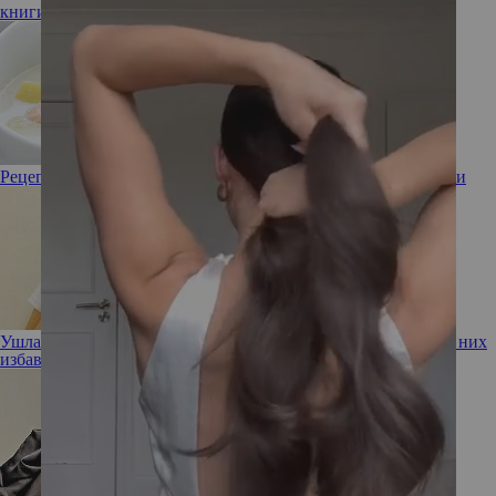
книги
чтение
детские книги
издательство Clever
Рецепт от шефа: финский рыбный суп из лосося со сливками
Ушла эпоха! Девушка-мем с бровями на пол-лба наконец от них
избавилась