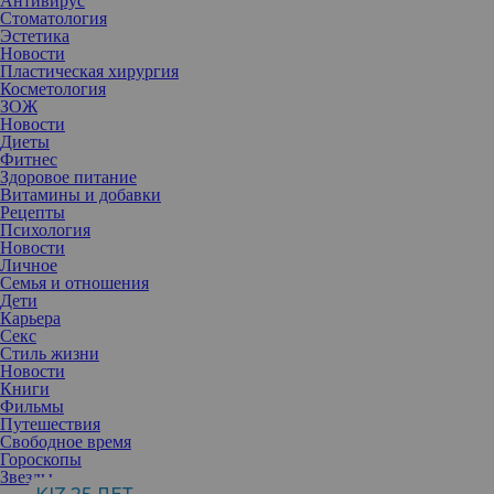
Антивирус
Стоматология
Эстетика
Новости
Пластическая хирургия
Косметология
ЗОЖ
Новости
Диеты
Фитнес
Здоровое питание
Витамины и добавки
Рецепты
Психология
Новости
Личное
Семья и отношения
Дети
Карьера
Секс
Стиль жизни
Новости
Книги
Хочется сделать это время по-настоящему волшебным для своей
Фильмы
семьи. Хочется разделить с детьми их восторженное ожидание
Путешествия
чуда и самому хоть на миг вернуться в детство. Быть может,
Свободное время
самое время положить начало новой семейной традиции? Или
Гороскопы
вспомнить хорошо забытую старую – литературную…
Звезды
Традиция семейного чтения вслух тесно связана с дворянской