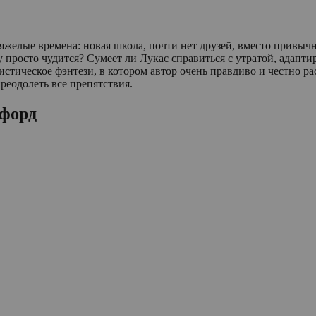
тяжелые времена: новая школа, почти нет друзей, вместо привы
му просто чудится? Сумеет ли Лукас справиться с утратой, адапти
истическое фэнтези, в котором автор очень правдиво и честно р
преодолеть все препятствия.
лфорд