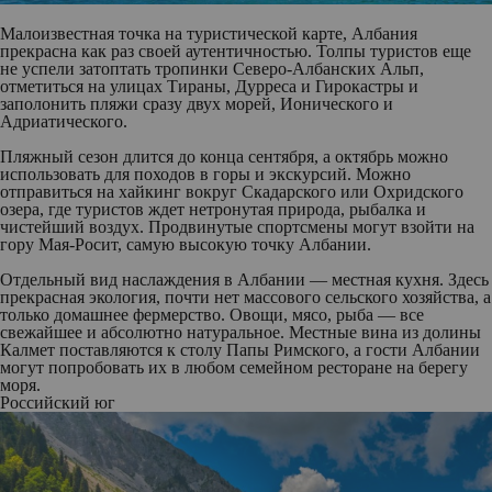
Малоизвестная точка на туристической карте, Албания
прекрасна как раз своей аутентичностью. Толпы туристов еще
не успели затоптать тропинки Северо-Албанских Альп,
отметиться на улицах Тираны, Дурреса и Гирокастры и
заполонить пляжи сразу двух морей, Ионического и
Адриатического.
Пляжный сезон длится до конца сентября, а октябрь можно
использовать для походов в горы и экскурсий. Можно
отправиться на хайкинг вокруг Скадарского или Охридского
озера, где туристов ждет нетронутая природа, рыбалка и
чистейший воздух. Продвинутые спортсмены могут взойти на
гору Мая-Росит, самую высокую точку Албании.
Отдельный вид наслаждения в Албании — местная кухня. Здесь
прекрасная экология, почти нет массового сельского хозяйства, а
только домашнее фермерство. Овощи, мясо, рыба — все
свежайшее и абсолютно натуральное. Местные вина из долины
Калмет поставляются к столу Папы Римского, а гости Албании
могут попробовать их в любом семейном ресторане на берегу
моря.
Российский юг