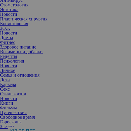
Антивирус
Стоматология
Эстетика
Новости
Пластическая хирургия
Косметология
ЗОЖ
Новости
Диеты
Фитнес
Здоровое питание
Витамины и добавки
Рецепты
Психология
Новости
Личное
Семья и отношения
Дети
Карьера
Так хочется продлить лето! Поэтому путешествия в начале
Секс
осени, в так называемый бархатный сезон, так популярны.
Стиль жизни
Туристов уже меньше, цены ниже, а море все такое же теплое.
Новости
Куда отправиться за сентябрьским отпуском?
Книги
Фильмы
Путешествия
Свободное время
Людмила Чернавская, тревел-эксперт,
Гороскопы
автор блога
@chernavskaya.turizm
Звезды
и создатель агентства семейных