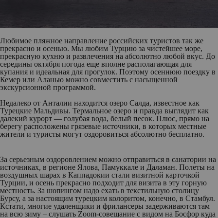
Любимое пляжное направление российских туристов так же
прекрасно и осенью. Мы любим Турцию за чистейшее море,
прекрасную кухню и развлечения на абсолютно любой вкус. До
середины октября погода еще вполне располагающая для
купания и идеальная для прогулок. Поэтому осеннюю поездку в
Кемер или Аланью можно совместить с насыщенной
экскурсионной программой.
Недалеко от Анталии находится озеро Салда, известное как
Турецкие Мальдивы. Термальное озеро и правда выглядит как
далекий курорт — голубая вода, белый песок. Плюс, прямо на
берегу расположены грязевые источники, в которых местные
жители и туристы могут оздоровиться абсолютно бесплатно.
За серьезным оздоровлением можно отправиться в санатории на
источниках, в регионе Ялова, Памуккале и Даламан. Полеты на
воздушных шарах в Каппадокии стали визитной карточкой
Турции, и осень прекрасно подходит для визита в эту горную
местность. За шопингом надо ехать в текстильную столицу
Бурсу, а за настоящим турецким колоритом, конечно, в Стамбул.
Кстати, многие удаленщики и фрилансеры задерживаются там
на всю зиму – слушать Zoom-совещание с видом на Босфор куда