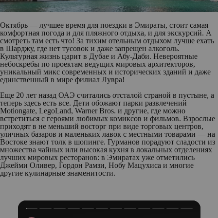
Октябрь — лучшее время для поездки в Эмираты, стоит самая
комфортная погода и для пляжного отдыха, и для экскурсий. А
смотреть там есть что! За тихим отельным отдыхом лучше ехать
в Шарджу, где нет тусовок и даже запрещен алкоголь.
Культурная жизнь царит в Дубае и Абу-Даби. Невероятные
небоскребы по проектам ведущих мировых архитекторов,
уникальный микс современных и исторических зданий и даже
единственный в мире филиал Лувра!
Еще 20 лет назад ОАЭ считались отсталой страной в пустыне, а
теперь здесь есть все. Дети обожают парки развлечений
Motiongate, LegoLand, Warner Bros. и другие, где можно
встретиться с героями любимых комиксов и фильмов. Взрослые
приходят в не меньший восторг при виде торговых центров,
уличных базаров и маленьких лавок с местными товарами — на
Востоке знают толк в шопинге. Гурманов порадуют сладости из
множества чайных или высокая кухня в локальных отделениях
лучших мировых ресторанов: в Эмиратах уже отметились
Джейми Оливер, Гордон Рамзи, Нобу Мацухиса и многие
другие кулинарные знаменитости.