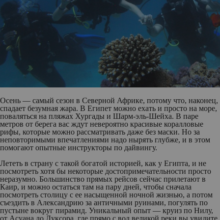
Осень — самый сезон в Северной Африке, потому что, наконец,
спадает безумная жара. В Египет можно ехать и просто на море,
поваляться на пляжах Хургады и Шарм-эль-Шейха. В паре
метров от берега вас ждут невероятно красивые коралловые
рифы, которые можно рассматривать даже без маски. Но за
неповторимыми впечатлениями надо нырять глубже, и в этом
помогают опытные инструкторы по дайвингу.
Лететь в страну с такой богатой историей, как у Египта, и не
посмотреть хотя бы некоторые достопримечательности просто
неразумно. Большинство прямых рейсов сейчас прилетают в
Каир, и можно остаться там на пару дней, чтобы сначала
посмотреть столицу с ее насыщенной ночной жизнью, а потом
съездить в Александрию за античными руинами, погулять по
пустыне вокруг пирамид. Уникальный опыт — круиз по Нилу,
от Асуана до Луксора, где прямо с вод великой реки вы увидите