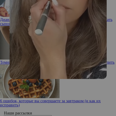
Диана была против: какие «вековые» имена Карл III хотел дать
сыновьям Уильяму и Гарри
Темные впадины: почему подмышки черные и как их осветлить
6 ошибок, которые вы совершаете за завтраком (и как их
исправить)
Наши рассылки