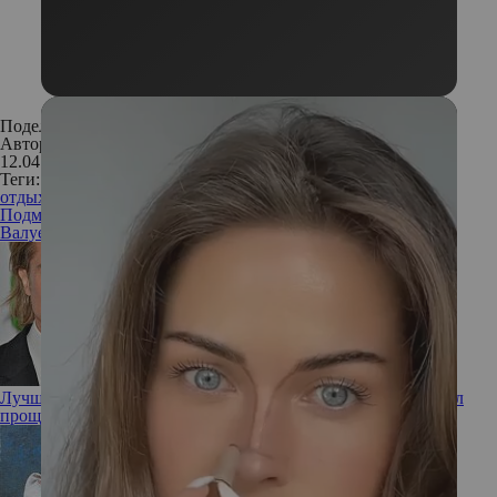
Поделиться:
Автор:
Редакция. Фото: предоставлены пресс-службой
12.04.2017
Теги:
отдых в Подмосковье
санаторий в Подмосковье
санаторий
Подмосковья
дома отдыха в Подмосковье
санаторий
Валуево
Артурс Village & Spa Hotel
Прованс-отель 4 сезона
Лучший друг – виноватый бывший: как Брэд Питт заслужил
прощение Дженнифер Энистон, несмотря на новый роман