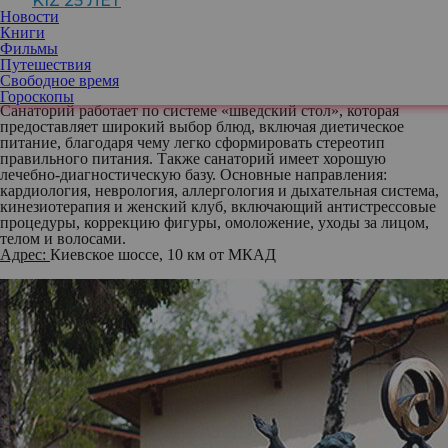
KIZ 25 ЛЕТ
оздоровительный отдых. Полный комплекс мероприятий по
Новости
улучшению и оздоровлению своего организма вы сможете
Книги
получить в санатории «Валуево», расположенном в старинной
Фильмы
усадьбе с парком, каскадными прудами и красивыми гротами.
Путешествия
Свежий воздух и живописная природа создадут комфортную
Свободное время
атмосферу для отдыха или занятий активными видами спорта.
Гороскопы
Санаторий работает по системе «шведский стол», которая
предоставляет широкий выбор блюд, включая диетическое
питание, благодаря чему легко сформировать стереотип
правильного питания. Также санаторий имеет хорошую
лечебно-диагностическую базу. Основные направления:
кардиология, неврология, аллергология и дыхательная система,
кинезиотерапия и женский клуб, включающий антистрессовые
процедуры, коррекцию фигуры, омоложение, уходы за лицом,
телом и волосами.
Адрес:
Киевское шоссе, 10 км от МКАД