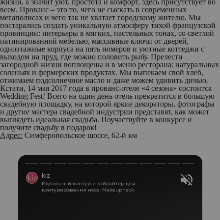
жизни, а значит уют, простота и комфорт, здесь присутствует во
всем. Прованс – это то, чего не сыскать в современных
мегаполисах и чего так не хватает городскому жителю. Мы
постарались создать уникальную атмосферу тихой французской
провинции: интерьеры в мягких, пастельных тонах, со светлой
патинированной мебелью, массивные ключи от дверей,
одноэтажные корпуса на пять номеров и уютные коттеджи с
выходом на пруд, где можно половить рыбу. Прелести
загородной жизни воплощены и в меню ресторана: натуральных
соленьях и фермерских продуктах. Мы выпекаем свой хлеб,
отжимаем подсолнечное масло и даже можем удивить дичью.
Кстати, 14 мая 2017 года в прованс-отеле «4 сезона» состоится
Wedding Fest! Всего на один день отель превратится в большую
свадебную площадку, на которой яркие декораторы, фотографы
и другие мастера свадебной индустрии представят, как может
выглядеть идеальная свадьба. Поучаствуйте в конкурсе и
получите свадьбу в подарок!
Адрес:
Симферопольское шоссе, 62-й км