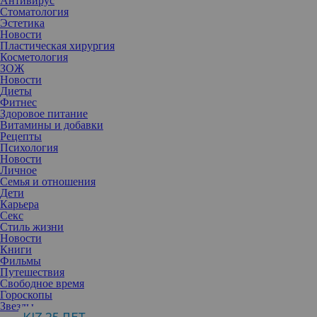
Антивирус
Стоматология
Эстетика
Новости
Пластическая хирургия
Косметология
ЗОЖ
Новости
Диеты
Фитнес
Здоровое питание
Витамины и добавки
Рецепты
Психология
Новости
Личное
Семья и отношения
Дети
Карьера
Секс
Стиль жизни
Новости
Книги
Фильмы
Путешествия
Санаторий «Валуево»
Свободное время
Весна — самое время подумать о своем здоровье. Если
Гороскопы
раздражительность, сонливость, слабость не дают вам в полной
Звезды
мере почувствовать приход весны, отправляйтесь на