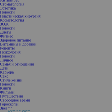
Антивирус
Стоматология
Эстетика
Новости
Пластическая хирургия
Косметология
ЗОЖ
Новости
Диеты
Фитнес
Здоровое питание
Витамины и добавки
Рецепты
Психология
Новости
Личное
Семья и отношения
Дети
Карьера
Секс
Стиль жизни
различиях
Новости
Алена:
Я считаю, что мы с дочерью похожи, но у нас разная
Книги
«масть». Маша более яркая. Когда смотришь на нас, может
Фильмы
показаться, что мы совершенно разные: у меня круглые глаза, у
Путешествия
нее миндалевидные, и так далее, сплошные
Свободное время
противоположности. И все же общие черты у нас есть, просто
Гороскопы
заметны они в движении — в облике, повадках, взгляде. Что
Звезды
касается характеров, то они у нас разные абсолютно. Конечно, в