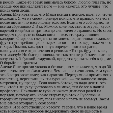
в режим. Какое-то время занималась боксом, люблю плавать, но
сердце мое принадлежит йоге — мне кажется, это лучшее, что
придумали люди.
Алена:
Мне нравится, что Маша всегда в поиске, ищет то, что ей
подходит. Я же на своем примере поняла, что правило «не есть
после шести» по-настоящему золотое. Если я его соблюдаю, то
всегда сбрасываю 2–3 кг. Можно, конечно, съесть огурец, кусок
вареной индейки за три часа до сна, ничего страшного. Но стоит
вечером пропустить бокал вина — все, это сразу лишние
калории. Стараюсь следить за питанием, ограничивать сладкое,
фрукты употреблять до четырех часов — в них ведь тоже много
сахара. Помню, как, достигнув определенного возраста,
плюнула на все ограничения и решила: «Теперь буду есть все,
что захочу!» Но быстро поняла, что так это не работает: если не
хочу стать бабушкой-старушкой, придется держать себя в форме.
О борьбе с возрастом
Алена:
Я не против уколов и ботокса, но мне кажется, что до 30
лет в этом нет необходимости. Чем раньше начинаешь, тем хуже:
это быстро засасывает, как наркотик. Передо мной пример моих
сверстниц, перекачанных гиалуронкой, — это какие-то люди-
матрешки, ну правда! Если колоть ботокс, то надо делать это
так, чтобы лицо существовало в мимике, тем более в нашей
профессии. Накачанные губы снижают диапазон ролей на
порядок, потому что, кроме старых идиоток с Рублевки и
городских сумасшедших, тебя никого играть не возьмут. Зачем
мне самой отбирать у
себя роли?
Мария:
Я за естественную красоту. Уверена, что в наше время
есть множество способов поддерживать свою внешность в