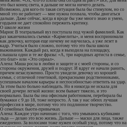
меня жене: «Ох, что-то плохо она сегодня играет!» Все, для меня
это был конец света, я дальше не могла ничего делать.
Возможно, для кого-то такая ситуация была бы стимулом, но со
мной это не работает — мне нужна похвала, чтобы двигаться
дальше. Даже сейчас, когда я вроде бы уже много знаю и умею,
гордыня не дает спокойно пережить критику.
О школе жизни
Мария:
В театральный вуз поступала под чужой фамилией. Как
раз заканчивались съемки «Кармелиты», и меня воспринимали
как девочку, которая еще ничему не научилась, а уже лезет в
кадр. Учиться было сложно, потому что это была школа
выживания. Каждый раз, когда я выходила на площадку,
слышала одни и те же фразы: «А, три народных артиста в семье,
это блат» или «Это сериал».
Алена:
Маша росла в любви и защите и с моей стороны, и со
стороны окружения, друзей и подруг. И вдруг ее начали ранить,
причем незаслуженно. Просто увидели девочку из хорошей
семьи, с отличной генетикой, прекрасными родственниками,
успешным началом карьеры и неспособностью ответить на удар.
За этим было больно наблюдать. Но я никогда не искала для
своей дочери легкой жизни: всем бывает тяжело, и это
нормально. Была бы она офисным работником, перебирала бы
бумажки с 9 до 18, тоже непросто. А так у нас обеих лучшая
профессия в мире, потому что это подлинное творчество.
О семейных бьюти-привычках
Алена:
Каждое утро начинаю с того, что умываюсь кубиками
льда — делаю это всю жизнь. Дальше — маски для лица, также
ежедневно. За волосами тоже нужен особый уход, потому что на