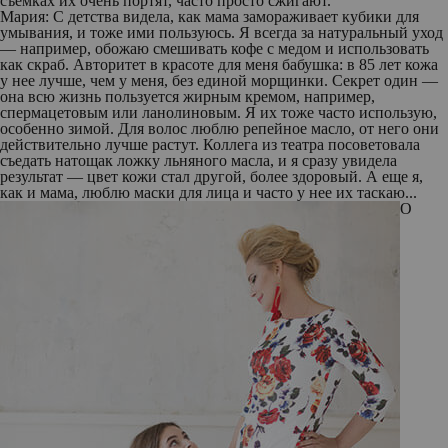
съемках их очень портят, часто просто сжигают.
Мария:
С детства видела, как мама замораживает кубики для
умывания, и тоже ими пользуюсь. Я всегда за натуральный уход
— например, обожаю смешивать кофе с медом и использовать
как скраб. Авторитет в красоте для меня бабушка: в 85 лет кожа
у нее лучше, чем у меня, без единой морщинки. Секрет один —
она всю жизнь пользуется жирным кремом, например,
спермацетовым или ланолиновым. Я их тоже часто использую,
особенно зимой. Для волос люблю репейное масло, от него они
действительно лучше растут. Коллега из театра посоветовала
съедать натощак ложку льняного масла, и я сразу увидела
результат — цвет кожи стал другой, более здоровый. А еще я,
как и мама, люблю маски для лица и часто у нее их таскаю...
О