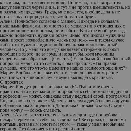
красивом, но естественном виде. Понимаю, что с возрастом
могут меняться черты лица, и тут я не против вмешательства, но
в ­разумных пределах. Грудь, мне кажется, вообще делать не
стоит: какую природа дала, такой пусть и будет.
Алена:
Полностью согласна с Машей. Никогда не обладала
пышными формами, но мне это не мешало ни в отношениях с
противоположным полом, ни в работе. В театре вообще всегда
можно подложить нужный объем. Знаю, что иногда мужчины
сами просят возлюбленную «лечь под нож» — в таком случае
либо этот мужчина идиот, либо очень закомплексованный
человек. Но у меня это всегда вызывает отторжение: любят
вообще не за это, не за грудь и не за губы, хотя мужчины
существа своеобразные...
(Смеется.)
Если бы мой возлюбленный
попросил меня что-то сделать, я бы спросила: «Ты правда
думаешь, что это что-то изменит в наших взаимоотношениях?»
Мария:
Вообще, мне кажется, что, если человек внутренне
счастлив, он в любом случае будет выглядеть красивым.
О проектах
Мария:
Я веду прогноз погоды на «Ю-ТВ», и мне очень
нравится. Это возможность попробовать себя немного в другой
профессии — может, однажды стану ведущей своей программы!
Еще играю в спектакле «Маленькая услуга для большого друга»
с Владимиром Зайцевым и Даниилом Спиваковским. О кино
пока молчу — боюсь сглазить.
Алена:
А я только что отснялась в комедии, где попробовала
нехарактерную для себя роль свинарки! Без грима, с грязными
ногтями, вставным золотым зубом — такая у меня необычная
героиня. Это был очень интересный опыт.