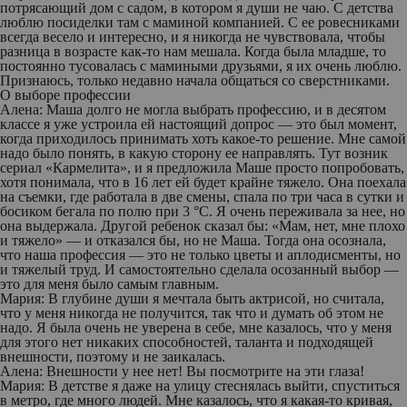
потрясающий дом с садом, в котором я души не чаю. С детства
люблю посиделки
там с маминой компанией. С ее ровесниками
всегда весело и интересно, и я никогда не чувствовала, чтобы
разница в возрасте как-то нам мешала. Когда была младше, то
постоянно тусовалась с мамиными друзьями, я их очень люблю.
Признаюсь, только недавно начала общаться со сверстниками.
О выборе профессии
Алена:
Маша долго не могла выбрать профессию, и в десятом
классе я уже устроила ей настоящий допрос — это был момент,
когда приходилось принимать хоть какое-то решение. Мне самой
надо было понять, в какую сторону ее направлять. Тут возник
сериал «Кармелита», и я предложила Маше просто попробовать,
хотя понимала, что в 16 лет ей будет крайне тяжело. Она поехала
на съемки, где работала в две смены, спала по три часа в сутки и
босиком бегала по полю при 3 °С. Я очень переживала за нее, но
она выдержала. Другой ребенок сказал бы: «Мам, нет, мне плохо
и тяжело» — и отказался бы, но не Маша. Тогда она осознала,
что наша профессия — это не только цветы и аплодисменты, но
и тяжелый труд. И самостоятельно сделала осозанный выбор —
это для меня было самым главным.
Мария:
В глубине души я мечтала быть актрисой, но считала,
что у меня никогда не получится, так что и думать об этом не
надо. Я была очень не уверена в себе, мне казалось, что у меня
для этого нет никаких способностей, таланта и подходящей
внешности, поэтому и не заикалась.
Алена:
Внешности у нее нет! Вы посмотрите на эти глаза!
Мария:
В детстве я даже на улицу стеснялась выйти, спуститься
в метро, где много людей. Мне казалось, что я какая-то кривая,