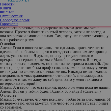
KIZ 25 ЛЕТ
общечеловеческих вещах мы совпадаем, просто у нас единые
Новости
моральные установки.
Книги
Мария:
Мне очень часто говорят, что я похожа на маму, когда
Фильмы
видят меня на сцене. Видимо, есть схожие манеры и повадки. Да
Путешествия
и я сама замечаю, что, когда иду куда-то, где будут мамины
Свободное время
знакомые, автоматически начинаю подстраиваться и становлюсь
Гороскопы
похожей на нее. Мама убеждена, что характеры у нас
совершенно разные, но я уверена: на самом деле мы очень
похожи. Просто я более закрытый человек, хотя и не всегда, а
она открытая и эмоциональная. Там, где у нее правят эмоции, у
меня работает разум.
О любви
Алена:
Если в юности веришь, что однажды
прискачет некто
идеальный на белом коне, то в пятьдесят с лишним лет принца
ждать уже смешно. Я думаю, они существуют только в
прекрасных сериалах, где мы с Машей снимаемся. Я всегда
могла увлечься человеком, но никогда не строила иллюзий. Для
меня приоритетом была профессия, возможно, поэтому у меня
не так удачно сложилась личная жизнь. Никогда не занималась
специальным «выстраиванием» отношений, я наслаждалась
моментом и так же живу по сей день. Зато у меня так много
интересных историй!
Мария:
А я верю, что есть принц, просто он меня пока не нашел.
Алена:
Вот он у тебя и будет. Годам к 50 найдет!
(Смеется.)
О счастье
Мария:
Я чувствую, что мне все дано, чтобы быть счастливой. Я
не переживаю, если кажется, что чего-то не хватает: все придет
со временем.