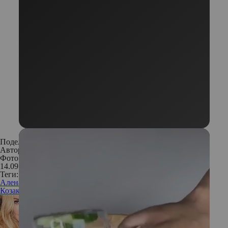
Поделиться:
Автор:
Анастасия Миронова
Фото: Алина Бушунова
14.09.2017
Теги:
Алена Яковлева
Мария
Козакова
актриса
звезда
знаменитость
интервью