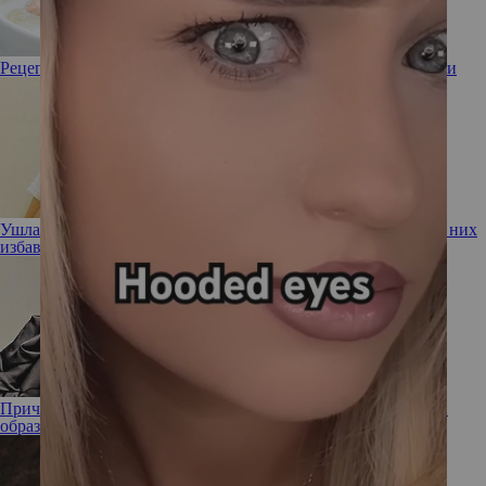
Рецепт от шефа: финский рыбный суп из лосося со сливками
Ушла эпоха! Девушка-мем с бровями на пол-лба наконец от них
избавилась
Прическа Малефисенты: Рената Литвинова показала новый
образ