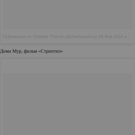
Публикация от Charlize Theron (@charlizeafrica)
28 Фев 2016 в 10:12 PST
Деми Мур, фильм «Стриптиз»