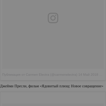
Публикация от Carmen Electra (@carmenelectra)
14 Май 2018 в 4:30 PDT
Джейми Пресли, фильм «Ядовитый плющ: Новое совращение»