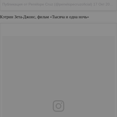
Публикация от Penélope Cruz (@penelopecruzoficial)
17 Окт 2017 в 1:00 PDT
Кэтрин Зета-Джонс, фильм «Тысяча и одна ночь»