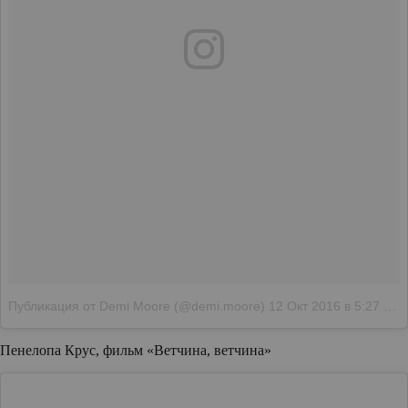
Публикация от Demi Moore (@demi.moore)
12 Окт 2016 в 5:27 PDT
Пенелопа Крус, фильм «Ветчина, ветчина»