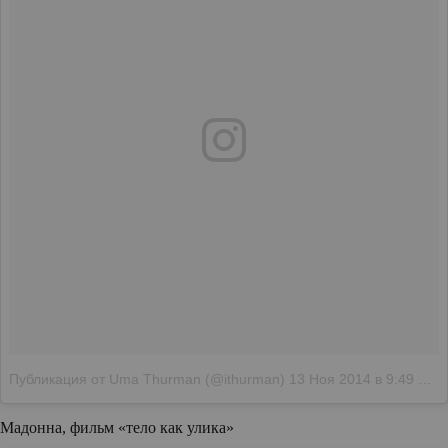
Публикация от Uma Thurman (@ithurman)
13 Ноя 2014 в 9:49 PST
Мадонна, фильм «тело как улика»