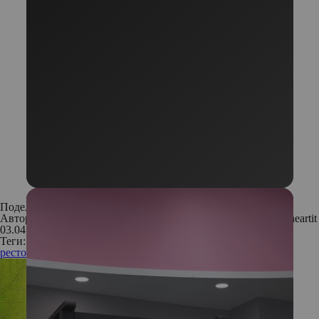
Поделиться:
Автор:
Редакция. Фото: предоставлены пресс-службой, Weheartit
03.04.2018
Теги:
рестораны
Москва
обзор
места
еда