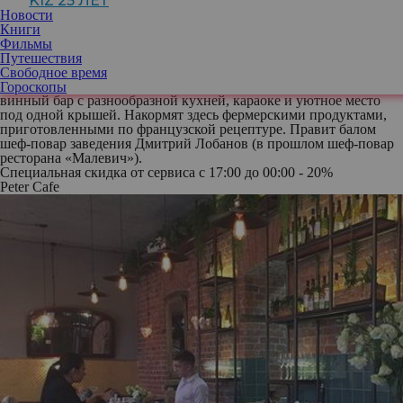
KIZ 25 ЛЕТ
Новости
Книги
Необычной концепцией и меню стремится порадовать ночных
Фильмы
посетителей гастробар с демократичными ценами I Feel Bar &
Путешествия
Karaoke. Организаторы проекта решили пойти
Свободное время
беспроигрышным путем - предложить искушенной публике
Гороскопы
винный бар с разнообразной кухней, караоке и уютное место
под одной крышей. Накормят здесь фермерскими продуктами,
приготовленными по французской рецептуре. Правит балом
шеф-повар заведения Дмитрий Лобанов (в прошлом шеф-повар
ресторана «Малевич»).
Специальная скидка от сервиса с 17:00 до 00:00 - 20%
Peter Cafe