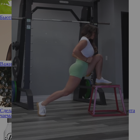
Бьюти-помощник: новая эссенция Vinoperfect от Caudalie
Важный вопрос: Нужен ли вашей коже тоник?
Сделано с любовью: новый бьюти-бренд Love Tea Art — мечта
чаемана