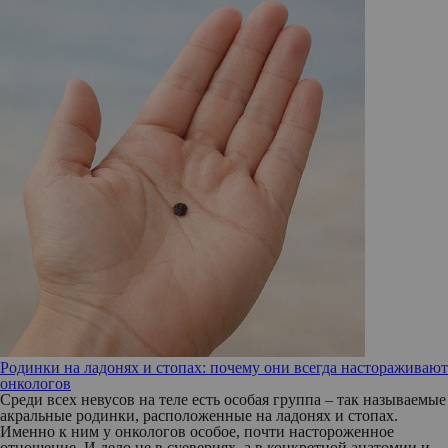
Родинки на ладонях и стопах: почему они всегда настораживают
онкологов
Среди всех невусов на теле есть особая группа – так называемые
акральные родинки, расположенные на ладонях и стопах.
Именно к ним у онкологов особое, почти настороженное
отношение. И дело не в суевериях, а в конкретной анатомии и