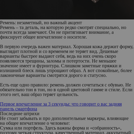
Ремень: незаметный, но важный акцент
Ремень – та деталь, на которую редко смотрят специально, но
почти всегда замечают. Он не притягивает внимание, а
фиксирует общее впечатление о носителе.
В первую очередь важен материал. Хорошая кожа держит форму,
выглядит плотной и со временем не теряет вид. Дешевые
варианты быстрее выдают себя, ведь на них очень скоро
появляются трещины, заломы и потертости. Не меньшее
значение имеет и фурнитура. Слишком заметные пряжки и
излишний блеск лишь упрощают образ. А вот спокойные, более
лаконичные варианты смотрятся дорого и статусно.
Есть еще одно правило:
ремень должен сочетаться с обувью. Не
обязательно тон в тон, но в одной цветовой гамме и стиле. Если
этого нет, ваш образ теряет цельность.
Первое впечатление за 3 секунды: что говорит о вас задняя
панель смартфона
Последние штрихи
Не стоит забывать и про дополнительные маркеры, влияющие
на общее впечатление о человеке:
Сумка или портфель.
Здесь важны форма и «собранность»,
поэтому четкая структура, качественный материал, аккуратный