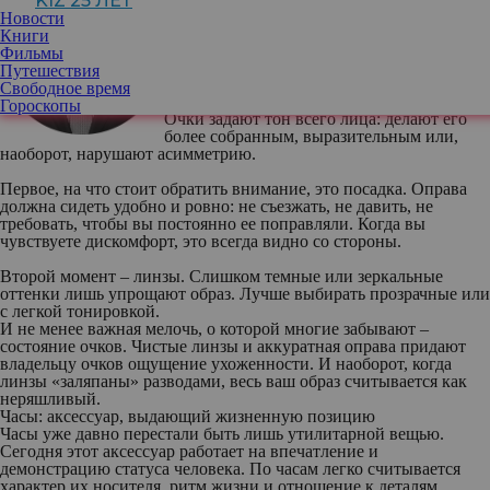
KIZ 25 ЛЕТ
Новости
Ронни Раджпал
, основатель бренда
Книги
мужской одежды и аксессуаров премиум-
Фильмы
класса Damerino
Путешествия
Очки: как не испортить первое
Свободное время
впечатление
Гороскопы
Очки задают тон всего лица: делают его
более собранным, выразительным или,
наоборот, нарушают асимметрию.
Первое, на что стоит обратить внимание, это посадка. Оправа
должна сидеть удобно и ровно: не съезжать, не давить, не
требовать, чтобы вы постоянно ее поправляли. Когда вы
чувствуете дискомфорт, это всегда видно со стороны.
Второй момент – линзы. Слишком темные или зеркальные
оттенки лишь упрощают образ. Лучше выбирать прозрачные или
с легкой тонировкой.
И не менее важная мелочь, о которой многие забывают –
состояние очков. Чистые линзы и аккуратная оправа придают
владельцу очков ощущение ухоженности. И наоборот, когда
линзы «заляпаны» разводами, весь ваш образ считывается как
неряшливый.
Часы: аксессуар, выдающий жизненную позицию
Часы уже давно перестали быть лишь утилитарной вещью.
Сегодня этот аксессуар работает на впечатление и
демонстрацию статуса человека. По часам легко считывается
характер их носителя, ритм жизни и отношение к деталям.