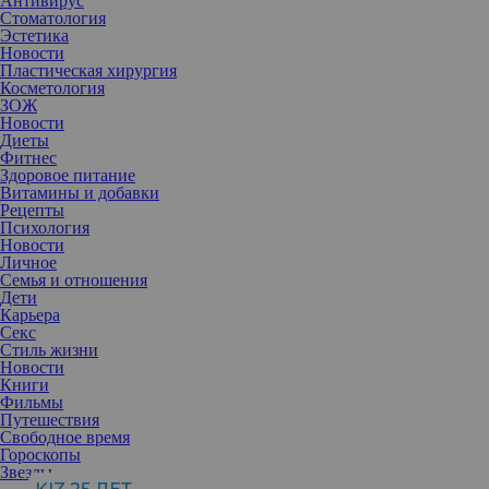
Антивирус
Стоматология
Эстетика
Новости
Пластическая хирургия
Косметология
ЗОЖ
Новости
Диеты
Фитнес
Здоровое питание
Витамины и добавки
Рецепты
Психология
Новости
Личное
Семья и отношения
Дети
Карьера
Секс
Можно не знать человека, но за несколько секунд составить о
Стиль жизни
нем первое впечатление: как он держится, как одет и особенно
Новости
какие детали выбрал для своего образа. Простой факт: статус
Книги
мужчины или женщины легко считать по тому, насколько
Фильмы
уместны и качественны выбранные ими аксессуары. Они либо
Путешествия
собирают весь образ в цельную историю, либо разрушают его.
Свободное время
Гороскопы
Звезды