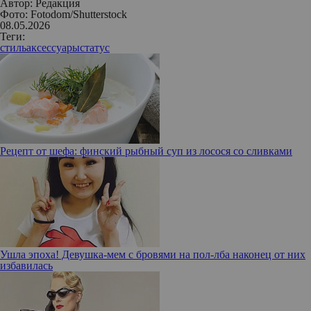
Автор:
Редакция
Фото: Fotodom/Shutterstock
08.05.2026
Теги:
стиль
аксессуары
статус
Рецепт от шефа: финский рыбный суп из лосося со сливками
Ушла эпоха! Девушка-мем с бровями на пол-лба наконец от них
избавилась