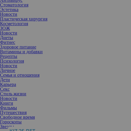
Антивирус
Стоматология
Эстетика
Новости
Пластическая хирургия
Косметология
ЗОЖ
Новости
Диеты
Фитнес
Здоровое питание
Витамины и добавки
Рецепты
Психология
Новости
Личное
Семья и отношения
Дети
Карьера
Секс
В сегодняшней подборке — афиша мероприятий, которые стоит
Стиль жизни
посетить.
Новости
От вина к искусству: история Винзавода
Книги
Винзавод возобновил экскурсионные программы, которые были
Фильмы
приостановлены в разгар пандемии. Посещение винных
Путешествия
хранилищ и винной бочки, секретное пространство кластера.
Свободное время
Вы узнаете лайфхаки — как перевозить белые и красные вина и
Гороскопы
использовать своды Монье. А также все об истории Винзавода,
Звезды
начиная от усадьбы княгини Волконской, превратившейся в