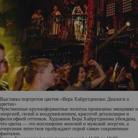
Выставка портретов цветов «Вера Хайрутдинова: Диалоги о
цветах»
Чувственные крупноформатные полотна пронизаны эмоциями и
энергией, силой и воодушевлением, красотой детализации и
философией оттенков. Художник Вера Хайрутдинова убеждена,
что цветы — это воплощение женской и мужской энергии, а
очертания лепестков пробуждают порой самые сокровенные
фантазии.