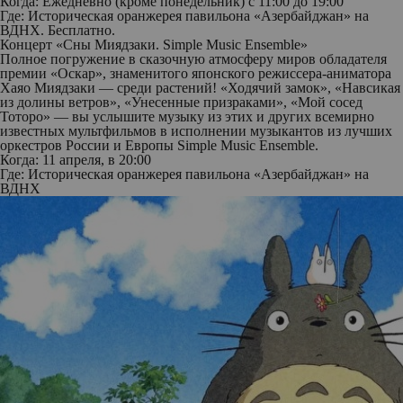
Когда: Ежедневно (кроме понедельник) с 11:00 до 19:00
Где: Историческая оранжерея павильона «Азербайджан» на
ВДНХ. Бесплатно.
Концерт «Сны Миядзаки. Simple Music Ensemble»
Полное погружение в сказочную атмосферу миров обладателя
премии «Оскар», знаменитого японского режиссера-аниматора
Хаяо Миядзаки — среди растений! «Ходячий замок», «Навсикая
из долины ветров», «Унесенные призраками», «Мой сосед
Тоторо» — вы услышите музыку из этих и других всемирно
известных мультфильмов в исполнении музыкантов из лучших
оркестров России и Европы Simple Music Ensemble.
Когда: 11 апреля, в 20:00
Где: Историческая оранжерея павильона «Азербайджан» на
ВДНХ