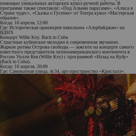
помощью уникальных авторских кукол ручной работы. В
программе также спектакли: «Под Алыми парусами», «Алиса в
Стране чудес», «Сказка о Гусенке» от Театра кукол «Мастерская
образов».
Когда: 10 апреля, 12:00
Где: Историческая оранжерея павильона «Азербайджан» на
ВДНХ
Концерт Willie Key. Back to Cuba
Страстные кубинские мелодии в современном звучании.
Жаркие ритмы Острова свободы — зажгите на концерте самого
известного представителя латиноамериканского континента в
России Уилли Кея (Willie Key) с программой «Назад на Кубу»
(Back to Cuba).
Когда: 10 апреля, 20:00
Где: Самокатная улица, 4с34, арт-пространство «Кристалл».