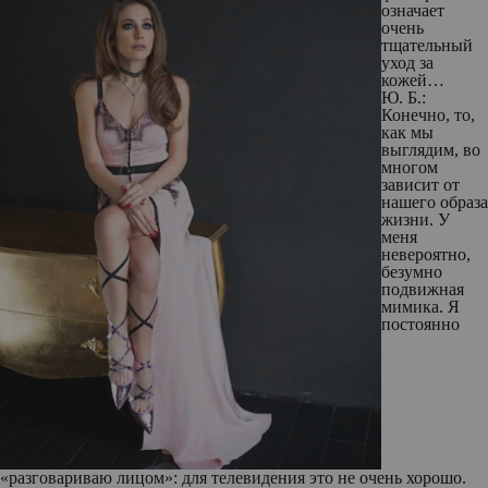
означает
очень
тщательный
уход за
кожей…
Ю. Б.:
Конечно, то,
как мы
выглядим, во
многом
зависит от
нашего образа
жизни. У
меня
невероятно,
безумно
подвижная
мимика. Я
постоянно
«разговариваю лицом»: для телевидения это не очень хорошо.