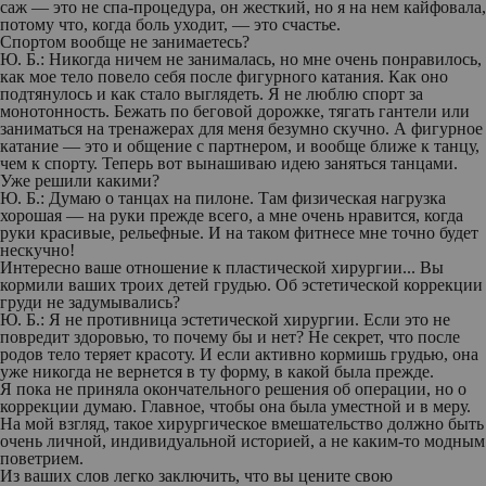
саж — это не спа-процедура, он жесткий, но я на нем кайфовала,
потому что, когда боль уходит, — это счастье.
Спортом вообще не занимаетесь?
Ю. Б.:
Никогда ничем не занималась, но мне очень понравилось,
как мое тело повело себя после фигурного катания. Как оно
подтянулось и как стало выглядеть. Я не люблю спорт за
монотонность. Бежать по беговой дорожке, тягать гантели или
заниматься на тренажерах для меня безумно скучно. А фигурное
катание — это и общение с партнером, и вообще ближе к танцу,
чем к спорту. Теперь вот вынашиваю идею заняться танцами.
Уже решили какими?
Ю. Б.:
Думаю о танцах на пилоне. Там физическая нагрузка
хорошая — на руки прежде всего, а мне очень нравится, когда
руки красивые, рельефные. И на таком фитнесе мне точно будет
нескучно!
Интересно ваше отношение к пластической хирургии... Вы
кормили ваших троих детей грудью. Об эстетической коррекции
груди не задумывались?
Ю. Б.:
Я не противница эстетической хирургии. Если это не
повредит здоровью, то почему бы и нет? Не секрет, что после
родов тело теряет красоту. И если активно кормишь грудью, она
уже никогда не вернется в ту форму, в какой была прежде.
Я пока не приняла окончательного решения об операции, но о
коррекции думаю. Главное, чтобы она была уместной и в меру.
На мой взгляд, такое хирургическое вмешательство должно быть
очень личной, индивидуальной историей, а не каким-то модным
поветрием.
Из ваших слов легко заключить, что вы цените свою