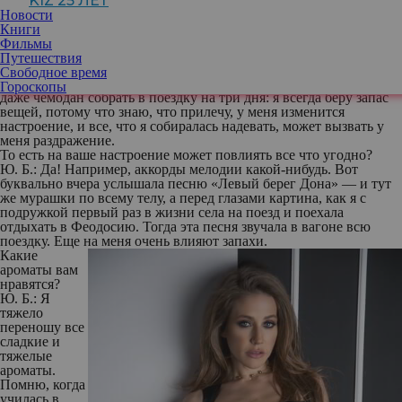
KIZ 25 ЛЕТ
Ю. Б.:
Вы знаете, у меня были случаи, когда я сообщала о своих
Новости
планах, а они потом не реализовывались. Поэтому теперь
Книги
предпочитаю ничего не загадывать. Как говорится, будет день
Фильмы
— будет и пища.
Путешествия
Предпочитаете импровизировать по жизни?
Свободное время
Ю. Б.:
Тема импровизации — моя на сто процентов. Мне тяжело
Гороскопы
даже чемодан собрать в поездку на три дня: я всегда беру запас
вещей, потому что знаю, что прилечу, у меня изменится
настроение, и все, что я собиралась надевать, может вызвать у
меня раздражение.
То есть на ваше настроение может повлиять все что угодно?
Ю. Б.:
Да! Например, аккорды мелодии какой-нибудь. Вот
буквально вчера услышала песню «Левый берег Дона» — и тут
же мурашки по всему телу, а перед глазами картина, как я с
подружкой первый раз в жизни села на поезд и поехала
отдыхать в Феодосию. Тогда эта песня звучала в вагоне всю
поездку. Еще на меня очень влияют запахи.
Какие
ароматы вам
нравятся?
Ю. Б.:
Я
тяжело
переношу все
сладкие и
тяжелые
ароматы.
Помню, когда
училась в