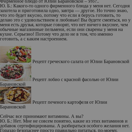
Фирменное блюдо от Юлии Барановской – это?..
Ю. Б.:
Какого-то одного фирменного блюда у меня нет. Сегодня
захотела и приготовила одно, завтра — другое. Но точно знаю,
что это будет вкусно, потому что если я берусь готовить, то
делаю это с удовольствием и любовью! Вы будете смеяться, но у
меня есть друзья, которые говорят, что нет ничего вкуснее, чем
обычные магазинные пельмени, если они сварены у меня на
кухне. Серьезно! Потому что дело не в том, что именно
готовить, а с каким настроением.
Рецепт греческого салата от Юлии Барановской
Рецепт лобио с красной фасолью от Юлии
Барановской
Рецепт печеного картофеля от Юлии
Барановской
Сейчас все принимают витамины. А вы?
Ю. Б.:
Нет. Мне не совсем понятно, какие из этих витаминов и
добавок сертифицированы. А разбираться особого желания нет.
Гораздо безопаснее просто правильно питаться, по-моему.