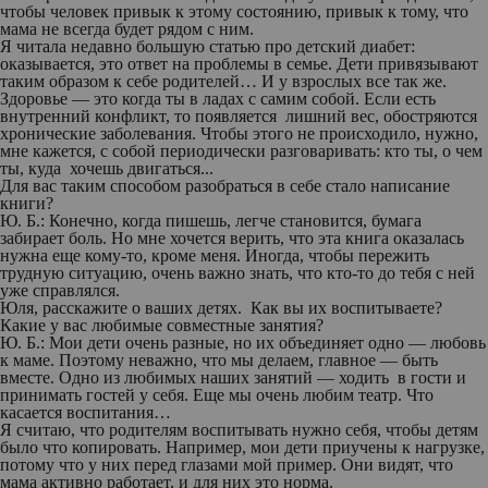
чтобы человек привык к этому состоянию, привык к тому, что
мама не всегда будет рядом с ним.
Я читала недавно большую статью про детский диабет:
оказывается, это ответ на проблемы в семье. Дети привязывают
таким образом к себе родителей… И у взрослых все так же.
Здоровье — это когда ты в ладах с самим собой. Если есть
внутренний конфликт, то появляется лишний вес, обостряются
хронические заболевания. Чтобы этого не происходило, нужно,
мне кажется, с собой периодически разговаривать: кто ты, о чем
ты, куда хочешь двигаться...
Для вас таким способом разобраться в себе стало написание
книги?
Ю. Б.:
Конечно, когда пишешь, легче становится, бумага
забирает боль. Но мне хочется верить, что эта книга оказалась
нужна еще кому-то, кроме меня. Иногда, чтобы пережить
трудную ситуацию, очень важно знать, что кто-то до тебя с ней
уже справлялся.
Юля, расскажите о ваших детях. Как вы их воспитываете?
Какие у вас любимые совместные занятия?
Ю. Б.:
Мои дети очень разные, но их объединяет одно — любовь
к маме. Поэтому неважно, что мы делаем, главное — быть
вместе. Одно из любимых наших занятий — ходить в гости и
принимать гостей у себя. Еще мы очень любим театр. Что
касается воспитания…
Я считаю, что родителям воспитывать нужно себя, чтобы детям
было что копировать. Например, мои дети приучены к нагрузке,
потому что у них перед глазами мой пример. Они видят, что
мама активно работает, и для них это норма.