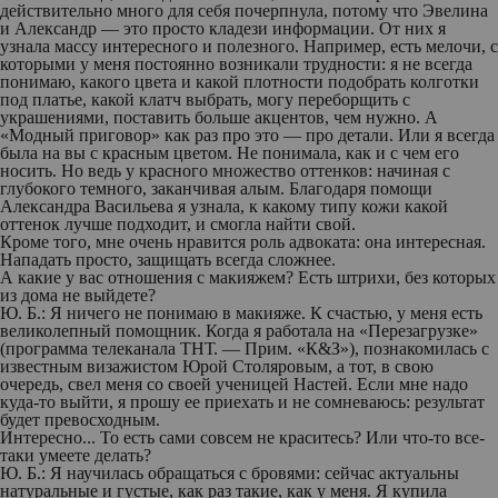
действительно много для себя почерпнула, потому что Эвелина
и Александр — это просто кладези информации. От них я
узнала массу интересного и полезного. Например, есть мелочи, с
которыми у меня постоянно возникали трудности: я не всегда
понимаю, какого цвета и какой плотности подобрать колготки
под платье, какой клатч выбрать, могу переборщить с
украшениями, поставить больше акцентов, чем нужно. А
«Модный приговор» как раз про это — про детали. Или я всегда
была на вы с красным цветом. Не понимала, как и с чем его
носить. Но ведь у красного множество оттенков: начиная с
глубокого темного, заканчивая алым. Благодаря помощи
Александра Васильева я узнала, к какому типу кожи какой
оттенок лучше подходит, и смогла найти свой.
Кроме того, мне очень нравится роль адвоката: она интересная.
Нападать просто, защищать всегда сложнее.
А какие у вас отношения с макияжем? Есть штрихи, без которых
из дома не выйдете?
Ю. Б.:
Я ничего не понимаю в макияже. К счастью, у меня есть
великолепный помощник. Когда я работала на «Перезагрузке»
(программа телеканала ТНТ. —
Прим. «К&З»
), познакомилась с
известным визажистом Юрой Столяровым, а тот, в свою
очередь, свел меня со своей ученицей Настей. Если мне надо
куда-то выйти, я прошу ее приехать и не сомневаюсь: результат
будет превосходным.
Интересно... То есть сами совсем не краситесь? Или что-то все-
таки умеете делать?
Ю. Б.:
Я научилась обращаться с бровями: сейчас актуальны
натуральные и густые, как раз такие, как у меня. Я купила