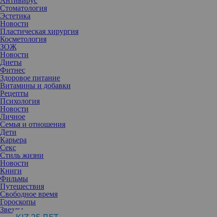
Антивирус
Стоматология
Эстетика
Новости
Пластическая хирургия
Косметология
ЗОЖ
Новости
Диеты
Фитнес
Здоровое питание
Витамины и добавки
Рецепты
Психология
Новости
Личное
Семья и отношения
Дети
Карьера
Секс
Стиль жизни
Новости
Книги
Фильмы
Путешествия
Прошлый год стал для вас очень насыщенным: вы принимали
Свободное время
участие в «Модном приговоре» и «Ледниковом периоде»,
Гороскопы
выпустили автобиографическую книгу «Все к лучшему». На
Звезды
2017 год планы тоже грандиозные?