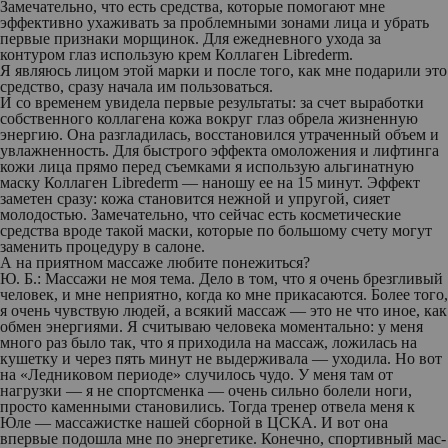
Замечательно, что есть средства, которые помогают мне
эффективно ухаживать за проблемными зонами лица и убрать
первые признаки морщинок. Для ежедневного ухода за
контуром глаз использую крем Коллаген Librederm.
Я являюсь лицом этой марки и после того, как мне подарили это
средство, сразу начала им пользоваться.
И со временем увидела первые результаты: за счет выработки
собственного коллагена кожа вокруг глаз обрела жизненную
энергию. Она разгладилась, восстановился утраченный объем и
увлажненность. Для быстрого эффекта омоложения и лифтинга
кожи лица прямо перед съемками я использую альгинатную
маску Коллаген Librederm — наношу ее на 15 минут. Эффект
заметен сразу: кожа становится нежной и упругой, сияет
молодостью. Замечательно, что сейчас есть косметические
средства вроде такой маски, которые по большому счету могут
заменить процедуру в салоне.
А на приятном массаже любите понежиться?
Ю. Б.:
Массажи не моя тема. Дело в том, что я очень брезгливый
человек, и мне неприятно, когда ко мне прикасаются. Более того,
я очень чувствую людей, а всякий массаж — это не что иное, как
обмен энергиями. Я считываю человека моментально: у меня
много раз было так, что я приходила на массаж, ложилась на
кушетку и через пять минут не выдерживала — уходила. Но вот
на «Ледниковом периоде» случилось чудо. У меня там от
нагрузки — я не спортсменка — очень сильно болели ноги,
просто каменными становились. Тогда тренер отвела меня к
Юле — массажистке нашей сборной в ЦСКА. И вот она
впервые подошла мне по энергетике. Конечно, спортивный мас-