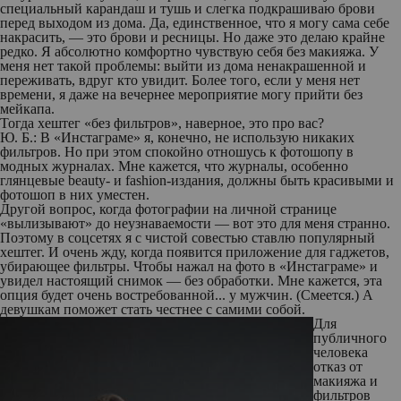
специальный карандаш и тушь и слегка подкрашиваю брови
перед выходом из дома. Да, единственное, что я могу сама себе
накрасить, — это брови и ресницы. Но даже это делаю крайне
редко. Я абсолютно комфортно чувствую себя без макияжа. У
меня нет такой проблемы: выйти из дома ненакрашенной и
переживать, вдруг кто увидит. Более того, если у меня нет
времени, я даже на вечернее мероприятие могу прийти без
мейкапа.
Тогда хештег «без фильтров», наверное, это про вас?
Ю. Б.:
В «Инстаграме» я, конечно, не использую никаких
фильтров. Но при этом спокойно отношусь к фотошопу в
модных журналах. Мне кажется, что журналы, особенно
глянцевые beauty- и fashion-издания, должны быть красивыми и
фотошоп в них уместен.
Другой вопрос, когда фотографии на личной странице
«вылизывают» до неузнаваемости — вот это для меня странно.
Поэтому в соцсетях я с чистой совестью ставлю популярный
хештег. И очень жду, когда появится приложение для гаджетов,
убирающее фильтры. Чтобы нажал на фото в «Инстаграме» и
увидел настоящий снимок — без обработки. Мне кажется, эта
опция будет очень востребованной... у мужчин.
(Смеется.)
А
девушкам поможет стать честнее с самими собой.
Для
публичного
человека
отказ от
макияжа и
фильтров