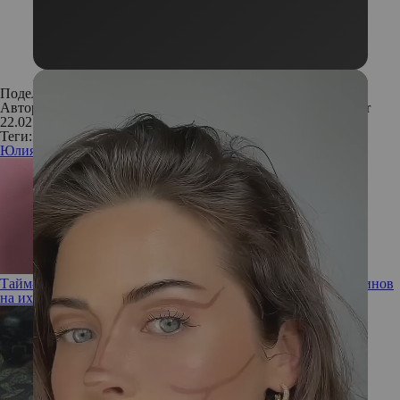
Поделиться:
Автор:
Катерина Фадеева. Фото: Jonathan Black Photographer
22.02.2017
Теги:
Юлия Барановская
телеведущая
интервью
звезда
Тайм-менеджмент для БАД: влияет ли время приема витаминов
на их усвояемость?