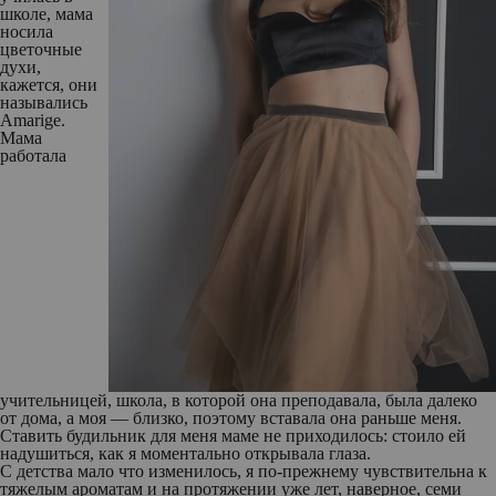
школе, мама
носила
цветочные
духи,
кажется, они
назывались
Amarige.
Мама
работала
учительницей, школа, в которой она преподавала, была далеко
от дома, а моя — близко, поэтому вставала она раньше меня.
Ставить будильник для меня маме не приходилось: стоило ей
надушиться, как я моментально открывала глаза.
С детства мало что изменилось, я по-прежнему чувствительна к
тяжелым ароматам и на протяжении уже лет, наверное, семи