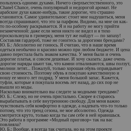
пользуюсь одними духами. Ничего сверхъестественного, это
Chanel Chance, очень популярный и недорогой аромат. Не
арабские духи какие-нибудь, такие дорогие, что страшно
становится. Самое удивительное: стоит мне надушиться, меня
всегда спрашивают, что это за парфюм. Видимо, на мне он как-
то по-особому раскрывается. Я и на работу не могу прийти
незамеченной: даже если меня никто не видел и я тихо
проскользнула в гримерку, меня тут же найдут — по запаху!
Составляя гардероб, тоже не гонитесь за дорогими брендами?
Ю. Б.:
Абсолютно не гонюсь. Я считаю, что в наше время
одеться необычно и красиво можно при любом бюджете. И цена
давно перестала быть знаком качества. У меня были и очень
дорогие платья, и совсем дешевые. И хочу сказать: даже очень
дорогие наряды шьют так, что камни отваливаются, швы ползут,
молнии летят... Пожалуй, только хорошая обувь оправдывает
свою стоимость. Поэтому обувь я покупаю качественную и
ношу ее много лет подряд. У меня большой запас. Кажется,
туфли, которые я покупала восемь лет назад, до сих пор не
вышли из моды.
Насколько внимательно вы следите за модными трендами?
Ю. Б.:
Слежу, но не очень пристально. Скорее я стараюсь
вырабатывать в себе внутреннюю свободу. Для меня важно
чувствовать себя комфортно в одежде, а надевать что-то только
потому, что это тренд сезона, не мое абсолютно. Одежда
смотрится круто, только когда ты сам себе в ней нравишься.
Это работа в программе «Модный приговор» так на вас
повлияла?
Ю. Б.:
Вообще, я всегда так считала, но на этом проекте