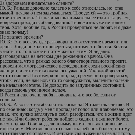
За здоровьем внимательно следите?
Ю. Б.: Раньше довольно халатно к себе относилась, но, став
мамой, начала о нем задумываться. Трое детей — это тройная
ответственность. Ты начинаешь внимательнее ездить за рулем,
вовремя проходить обследования. Твоя жизнь уже не только
твоя. Хотя, вообще-то, в России проверяться не любят, и я даже
знаю почему!
Не хватает времени?
Ю. Б.:
Это все ерунда: разговоры про отсутствие времени или
денег. Люди не ходят проверяться, потому что боятся. Боятся
узнать что-то плохое и потом жить с этим. Я недавно
разговаривала на детском дне рождения с врачом. Она
рассказала, что в рамках одного благотворительного проекта
провели маммографическое исследование среди российских
женщин, и статистика оказалось ужасной. У каждой десятой
что-то нашли. Поэтому, конечно, надо регулярно проверяться,
чтобы если, не дай Бог, что-то обнаружится, вылечить болезнь
на начальном этапе. Не доводить до запущенных состояний,
когда помочь уже ничем нельзя.
В России еще очень любят говорить, что все болезни от
головы…
Ю. Б.:
А вот с этим абсолютно согласна! Я тоже так считаю. И
по себе знаю: когда у меня пропадает голос или я заболеваю, это
знак, что нужно заглянуть в себя, разобраться, что в жизни идет
не так. Или бывает: ребенок пойдет в садик и начинает болеть
всем подряд. Говорят, дело в иммунитете, он так привыкает к
инфекциям. Мне смешно это слышать: ребенок болеет, потому
что отрывается от мамы. И детский сад нужен как раз для того,