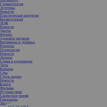
Антивирус
Стоматология
Эстетика
Новости
Пластическая хирургия
Косметология
ЗОЖ
Новости
Диеты
Фитнес
Здоровое питание
Витамины и добавки
Рецепты
Психология
Новости
Личное
Семья и отношения
Расхламление в квартире и гардеробе помогает очистить мысли
Дети
и освободить место для новых вещей. Не стоит забывать и о
Карьера
чистке гаджетов, мессенджеров и соцсетей.
Секс
Стиль жизни
Новости
Книги
Разработчики программы CCleaner в 2020 году провели
Фильмы
исследование, в ходе которого опросили респондентов, как они
Путешествия
чувствуют себя после очистки почты от спама, а фотогалереи от
Свободное время
ненужных скриншотов. В итоге 60% отметили снижение
Гороскопы
напряжения, 71% почувствовали себя более организованными,
Звезды
69% — более продуктивными. Чем не аргумент разобраться в