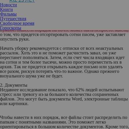
KIZ 25 ЛЕТ
своем цифровом пространстве?
Новости
Книги
1. Почта
Фильмы
Наличие сотен непрочитанных писем в электронном ящике
Путешествия
может не только удручать, но и снижать продуктивность, ведь в
Свободное время
таком количестве сообщений легко потерять действительно
Гороскопы
нужное. Навести порядок на почте может быть непросто: мысль,
о том, что придется отсортировать сотни писем, уже заставляет
опустить руки.
Начать уборку рекомендуется с отписки от всех неактуальных
рассылок. Хоть это и не поможет расчистить завал, он уже
перестанет пополняться. Затем, если счет числа входящих идет
на сотни и тем более тысячи, можно просто переместить их в
архив. Так не придется открывать каждое письмо или удалять
все разом, рискуя потерять что-то важное. Однако прежнего
визуального шума уже не будет.
2. Документы
Недавнее исследование показало, что 62% людей испытывают
стресс или тревогу из-за большого количества сохраненных
файлов. Это могут быть документы Word, электронные таблицы
или картинки.
Чтобы навести в них порядок, все файлы стоит распределить по
папкам с понятными названиями. Это поможет легко
ориентироваться в большом количестве документов. Кроме того,