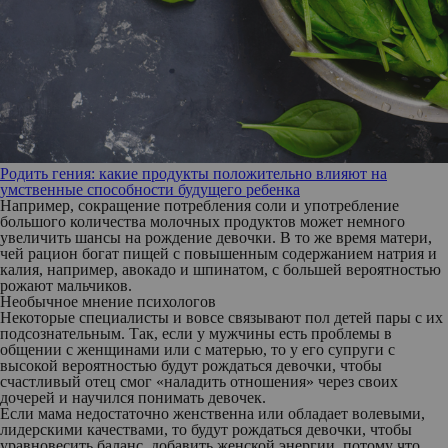
Родить гения: какие продукты положительно влияют на
умственные способности будущего ребенка
Например, сокращение потребления соли и употребление
большого количества молочных продуктов может немного
увеличить шансы на рождение девочки. В то же время матери,
чей рацион богат пищей с повышенным содержанием натрия и
калия, например, авокадо и шпинатом, с большей вероятностью
рожают мальчиков.
Необычное мнение психологов
Некоторые специалисты и вовсе связывают пол детей пары с их
подсознательным. Так, если у мужчины есть проблемы в
общении с женщинами или с матерью, то у его супруги с
высокой вероятностью будут рождаться девочки, чтобы
счастливый отец смог «наладить отношения» через своих
дочерей и научился понимать девочек.
Если мама недостаточно женственна или обладает волевыми,
лидерскими качествами, то будут рождаться девочки, чтобы
уравновесить баланс, добавить женской энергии, потому что