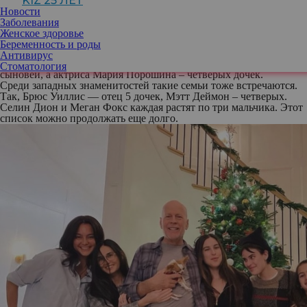
KIZ 25 ЛЕТ
комментариях к публикации модели встречаются ремарки
Новости
«опять мальчик».
Заболевания
Оказывается, рождение детей одного пола – это не такая уж и
Женское здоровье
редкость. Даже среди знаменитостей много мам и пап только
Беременность и роды
девочек или только мальчиков. Например, телезвезда и экс-
Антивирус
депутат Госдумы Мария Кожевникова воспитывает четверых
Стоматология
сыновей, а актриса Мария Порошина – четверых дочек.
Среди западных знаменитостей такие семьи тоже встречаются.
Так, Брюс Уиллис — отец 5 дочек, Мэтт Деймон – четверых.
Селин Дион и Меган Фокс каждая растят по три мальчика. Этот
список можно продолжать еще долго.