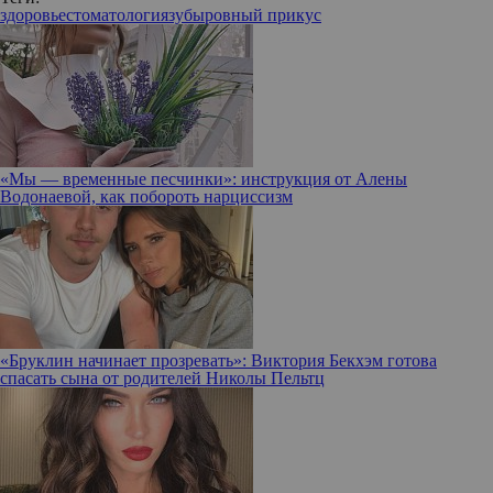
здоровье
стоматология
зубы
ровный прикус
«Мы — временные песчинки»: инструкция от Алены
Водонаевой, как побороть нарциссизм
«Бруклин начинает прозревать»: Виктория Бекхэм готова
спасать сына от родителей Николы Пельтц