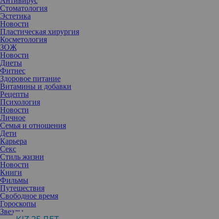
Антивирус
Стоматология
Эстетика
Новости
Пластическая хирургия
Косметология
ЗОЖ
Новости
Диеты
Фитнес
Здоровое питание
Витамины и добавки
Рецепты
Психология
Новости
Личное
Семья и отношения
Дети
Карьера
Секс
Стиль жизни
Новости
Книги
Фильмы
Большинство людей автоматически воспринимают ровные,
Путешествия
белые и красивые зубы как признак здоровья. Но внешняя
Свободное время
«картинка» и реальное состояние полости рта далеко не всегда
Гороскопы
совпадают. Почему за идеальной улыбкой могут скрываться
Звезды
проблемы, которые годами развиваются незаметно?