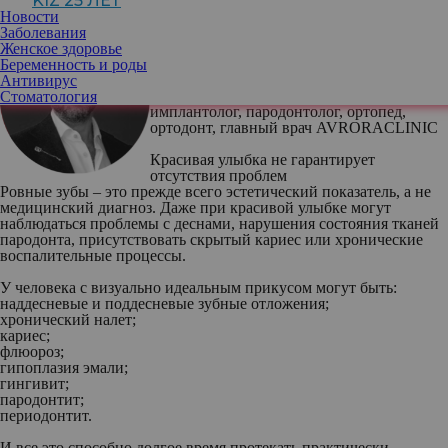
KIZ 25 ЛЕТ
Новости
Заболевания
Женское здоровье
Беременность и роды
Антивирус
Арам Давидян
, врач стоматолог-хирург,
Стоматология
имплантолог, пародонтолог, ортопед,
ортодонт, главный врач AVRORACLINIC
Красивая улыбка не гарантирует
отсутствия проблем
Ровные зубы – это прежде всего эстетический показатель, а не
медицинский диагноз. Даже при красивой улыбке могут
наблюдаться проблемы с деснами, нарушения состояния тканей
пародонта, присутствовать скрытый кариес или хронические
воспалительные процессы.
У человека с визуально идеальным прикусом могут быть:
наддесневые и поддесневые зубные отложения;
хронический налет;
кариес;
флюороз;
гипоплазия эмали;
гингивит;
пародонтит;
периодонтит.
И все это способно долгое время протекать практически