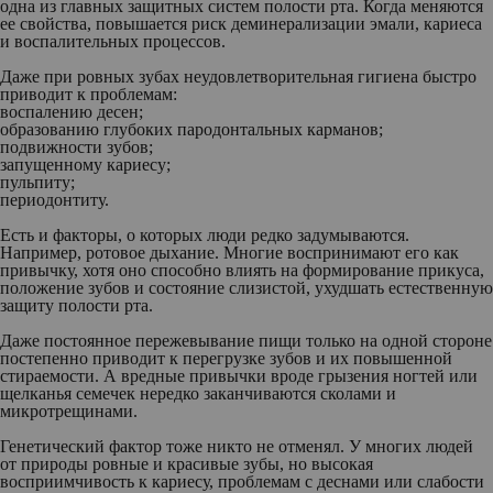
одна из главных защитных систем полости рта. Когда меняются
ее свойства, повышается риск деминерализации эмали, кариеса
и воспалительных процессов.
Даже при ровных зубах неудовлетворительная гигиена быстро
приводит к проблемам:
воспалению десен;
образованию глубоких пародонтальных карманов;
подвижности зубов;
запущенному кариесу;
пульпиту;
периодонтиту.
Есть и факторы, о которых люди редко задумываются.
Например, ротовое дыхание. Многие воспринимают его как
привычку, хотя оно способно влиять на формирование прикуса,
положение зубов и состояние слизистой, ухудшать естественную
защиту полости рта.
Даже постоянное пережевывание пищи только на одной стороне
постепенно приводит к перегрузке зубов и их повышенной
стираемости. А вредные привычки вроде грызения ногтей или
щелканья семечек нередко заканчиваются сколами и
микротрещинами.
Генетический фактор тоже никто не отменял. У многих людей
от природы ровные и красивые зубы, но высокая
восприимчивость к кариесу, проблемам с деснами или слабости