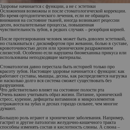
Здоровье начинается с функции, а не с эстетики
Осложнения возможны и после стоматологической коррекции.
Во время ортодонтического лечения, если не обращать
внимания на состояние тканей, иногда возникают рецессии
десен, воспалительные процессы, повышенная
чувствительность зубов, в редких случаях – резорбция корней.
После протезирования человек может быть доволен эстетикой,
но сталкиваться с дискомфортом при жевании, болью в суставе,
кровоточивостью десен или хроническим раздражением
слизистой. Особенно если нарушена биомеханика прикуса или
использованы неподходящие материалы.
Стоматология давно перестала быть историей только про
красоту зубов. Настоящее здоровье начинается с функции: как
работают суставы, мышцы, десны, как распределяется нагрузка
и насколько долго вся система сможет существовать без
разрушения.
Что действительно влияет на состояние полости рта
Очень важно учитывать образ жизни. Питание, хронический
стресс, курение, дефициты витаминов и микроэлементов
отражаются на зубах и деснах гораздо сильнее, чем многие
думают.
Большую роль играют и хронические заболевания. Например,
гастрит и другие патологии желудочно-кишечного тракта
способны изменять состав и кислотность слюны. А слюна –