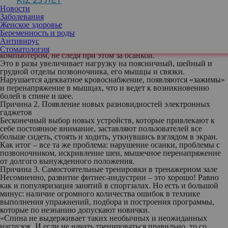
KIZ 25 ЛЕТ
4 причины возникновения остеохондроза в молодом возрасте
Новости
Причина 1. Развитие социальных сетей
Заболевания
Сейчас практически невозможно встретить человека, еще не
Женское здоровье
зарегистрированного в какой-либо социальной сети. Молодые
Беременность и роды
люди ведут весьма активную онлайн-жизнь – и весьма
Антивирус
пассивную реальную. Они часами просиживают перед
Стоматология
компьютером, не следя при этом за осанкой.
Это в разы увеличивает нагрузку на поясничный, шейный и
грудной отделы позвоночника, его мышцы и связки.
Нарушается адекватное кровоснабжение, появляются «зажимы»
и перенапряжение в мышцах, что и ведет к возникновению
болей в спине и шее.
Причина 2. Появление новых разновидностей электронных
гаджетов
Бесконечный выбор новых устройств, которые привлекают к
себе постоянное внимание, заставляют пользователей все
больше сидеть, стоять и ходить, уткнувшись взглядом в экран.
Как итог – все та же проблема: нарушение осанки, проблемы с
позвоночником, искривление шеи, мышечное перенапряжение
от долгого вынужденного положения.
Причина 3. Самостоятельные тренировки в тренажерном зале
Несомненно, развитие фитнес-индустрии – это хорошо! Равно
как и популяризация занятий в спортзалах. Но есть и большой
минус: наличие огромного количества ошибок в технике
выполнения упражнений, подбора и построения программы,
которые по незнанию допускают новички.
«Спина не выдерживает таких необычных и неожиданных
нагрузок. И если не начать тренироваться правильно, то со