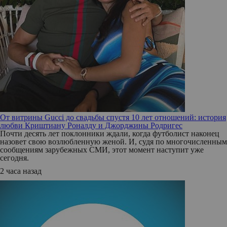
От витрины Gucci до свадьбы спустя 10 лет отношений: история
любви Криштиану Роналду и Джорджины Родригес
Почти десять лет поклонники ждали, когда футболист наконец
назовет свою возлюбленную женой. И, судя по многочисленным
сообщениям зарубежных СМИ, этот момент наступит уже
сегодня.
2 часа назад