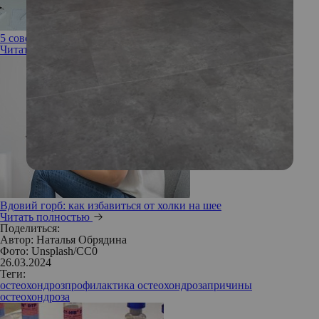
5 советов, как сохранить здоровую спину, работая в офисе
Читать полностью
Вдовий горб: как избавиться от холки на шее
Читать полностью
Поделиться:
Автор:
Наталья Обрядина
Фото: Unsplash/СС0
26.03.2024
Теги:
остеохондроз
профилактика остеохондроза
причины
остеохондроза