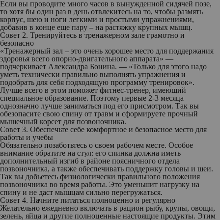
Если вы проводите много часов в вынужденной сидячей позе,
то хотя бы один раз в день отвлекитесь на то, чтобы размять
корпус, шею и ноги легкими и простыми упражнениями,
добавив в конце еще пару – на растяжку крупных мышц.
Совет 2. Тренируйтесь в тренажерном зале грамотно и
безопасно
«Тренажерный зал – это очень хорошее место для поддержания
здоровья всего опорно-двигательного аппарата» —
подчеркивает Александра Бонина. — «Только для этого надо
уметь технически правильно выполнять упражнения и
подобрать для себя подходящую программу тренировок».
Лучше всего в этом поможет фитнес-тренер, имеющий
специальное образование. Поэтому первые 2-3 месяца
однозначно лучше заниматься под его присмотром. Так вы
обезопасите свою спину от травм и сформируете прочный
мышечный корсет для позвоночника.
Совет 3. Обеспечьте себе комфортное и безопасное место для
работы и учебы
Обязательно позаботьтесь о своем рабочем месте. Особое
внимание обратите на стул: его спинка должна иметь
дополнительный изгиб в районе поясничного отдела
позвоночника, а также обеспечивать поддержку головы и шеи.
Так вы добьетесь физиологически правильного положения
позвоночника во время работы. Это уменьшит нагрузку на
спину и не даст мышцам сильно перегружаться.
Совет 4. Начните питаться полноценно и регулярно
Желательно ежедневно включать в рацион рыбу, крупы, овощи,
зелень, яйца и другие полноценные настоящие продукты. Этим