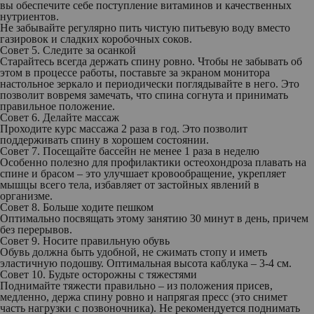
вы обеспечите себе поступление витаминов и качественных
нутриентов.
Не забывайте регулярно пить чистую питьевую воду вместо
газировок и сладких коробочных соков.
Совет 5. Следите за осанкой
Старайтесь всегда держать спину ровно. Чтобы не забывать об
этом в процессе работы, поставьте за экраном монитора
настольное зеркало и периодически поглядывайте в него. Это
позволит вовремя замечать, что спина согнута и принимать
правильное положение.
Совет 6. Делайте массаж
Проходите курс массажа 2 раза в год. Это позволит
поддерживать спину в хорошем состоянии.
Совет 7. Посещайте бассейн не менее 1 раза в неделю
Особенно полезно для профилактики остеохондроза плавать на
спине и брасом – это улучшает кровообращение, укрепляет
мышцы всего тела, избавляет от застойных явлений в
организме.
Совет 8. Больше ходите пешком
Оптимально посвящать этому занятию 30 минут в день, причем
без перерывов.
Совет 9. Носите правильную обувь
Обувь должна быть удобной, не сжимать стопу и иметь
эластичную подошву. Оптимальная высота каблука – 3-4 см.
Совет 10. Будьте осторожны с тяжестями
Поднимайте тяжести правильно – из положения присев,
медленно, держа спину ровно и напрягая пресс (это снимет
часть нагрузки с позвоночника). Не рекомендуется поднимать