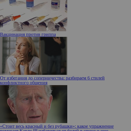
Вакцинация против гриппа
От избегания до соперничества: разбираем 6 стилей
конфликтного общения
«Стоит весь красный и без рубашки»: какое упражнение
помогает Карлу III избавиться от болей в спине и шее