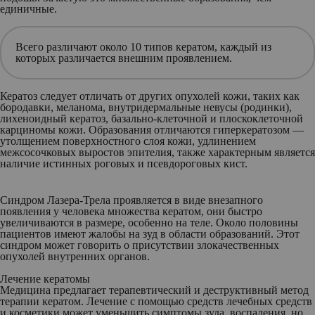
единичные.
Всего различают около 10 типов кератом, каждый из
которых различается внешним проявлением.
Кератоз следует отличать от других опухолей кожи, таких как
бородавки, меланома, внутридермальные невусы (родинки),
лихеноидный кератоз, базально-клеточной и плоскоклеточной
карциномы кожи. Образования отличаются гиперкератозом —
утолщением поверхностного слоя кожи, удлинением
межсосочковых выростов эпителия, также характерным является
наличие истинных роговых и псевдороговых кист.
Синдром Лазера-Трела проявляется в виде внезапного
появления у человека множества кератом, они быстро
увеличиваются в размере, особенно на теле. Около половины
пациентов имеют жалобы на зуд в области образований. Этот
синдром может говорить о присутствии злокачественных
опухолей внутренних органов.
Лечение кератомы
Медицина предлагает терапевтический и деструктивный метод
терапии кератом. Лечение с помощью средств лечебных средств
и косметики может уменьшить симптомы зуда, воспаления, но