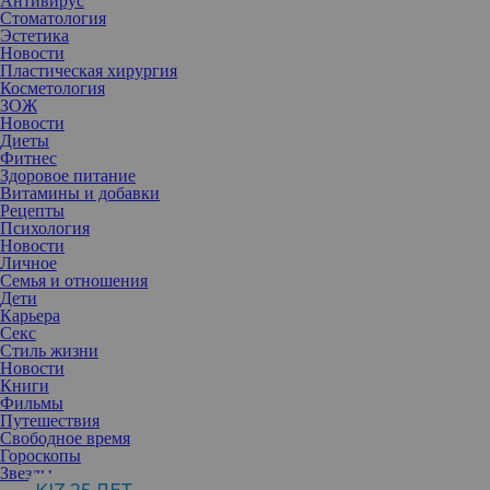
Антивирус
Стоматология
Эстетика
Новости
Пластическая хирургия
Косметология
ЗОЖ
Новости
Диеты
Фитнес
Здоровое питание
Витамины и добавки
Рецепты
Психология
Новости
Личное
Семья и отношения
Дети
Карьера
Секс
Стиль жизни
Если на коже вдруг появилось пигментное образование, всегда
Новости
лучше не гадать о его безопасности, а сразу обратиться к
Книги
дерматологу. Чаще всего речь идет о распространенной кожной
Фильмы
проблеме — кератоме, которую еще называют себорейной, или
Путешествия
старческой, бородавкой. При этом сегодня она все чаще
Свободное время
появляется и у молодых пациентов.
Гороскопы
Звезды