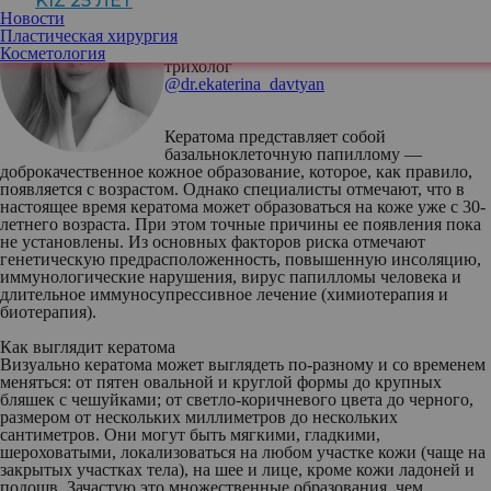
KIZ 25 ЛЕТ
Новости
Екатерина Давтян
, кандидат медицинских
Пластическая хирургия
наук, врач-дерматолог, косметолог,
Косметология
трихолог
@dr.ekaterina_davtyan
Кератома представляет собой
базальноклеточную папиллому —
доброкачественное кожное образование, которое, как правило,
появляется с возрастом. Однако специалисты отмечают, что в
настоящее время кератома может образоваться на коже уже с 30-
летнего возраста. При этом точные причины ее появления пока
не установлены. Из основных факторов риска отмечают
генетическую предрасположенность, повышенную инсоляцию,
иммунологические нарушения, вирус папилломы человека и
длительное иммуносупрессивное лечение (химиотерапия и
биотерапия).
Как выглядит кератома
Визуально кератома может выглядеть по-разному и со временем
меняться: от пятен овальной и круглой формы до крупных
бляшек с чешуйками; от светло-коричневого цвета до черного,
размером от нескольких миллиметров до нескольких
сантиметров. Они могут быть мягкими, гладкими,
шероховатыми, локализоваться на любом участке кожи (чаще на
закрытых участках тела), на шее и лице, кроме кожи ладоней и
подошв. Зачастую это множественные образования, чем