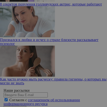
8 секретов похудения голливудских актрис, которые работают
Признался в любви и исчез: о страхе близости рассказывает
психолог
Как часто нужно мыть расческу: правила гигиены, о которых вы
могли не знать
Наши рассылки
Согласен с
соглашением об использовании
информационного ресурса