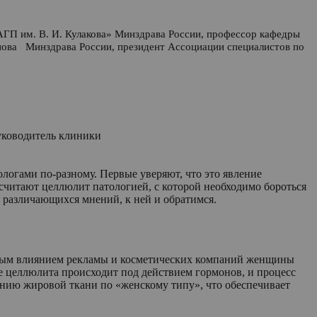
АГП им. В. И. Кулакова» Минздрава России,
профессор
кафедры
нова Минздрава России, президент Ассоциации специалистов
по
руководитель клиники
логами по-разному. Первые уверяют, что это явление
 считают целлюлит патологией, с которой необходимо бороться
о различающихся мнений, к ней и обратимся.
ным влиянием рекламы и косметических компаний женщины
 целлюлита происходит под действием гормонов, и процесс
ению жировой ткани по «женскому типу», что обеспечивает