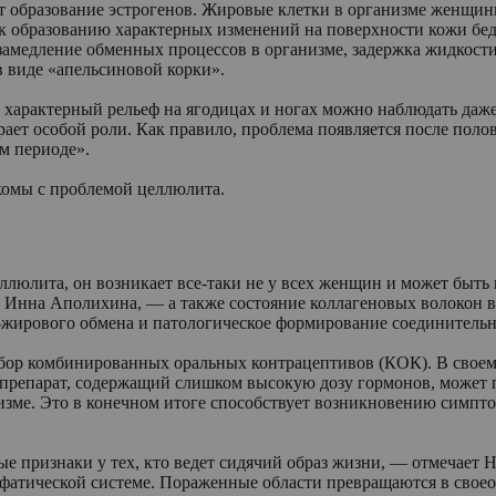
ет образование эстрогенов. Жировые клетки в организме женщи
 образованию характерных изменений на поверхности кожи беде
амедление обменных процессов в организме, задержка жидкости
 виде «апельсиновой корки».
арактерный рельеф на ягодицах и ногах можно наблюдать даже
ет особой роли. Как правило, проблема появляется после полов
м периоде».
комы с проблемой целлюлита.
ллюлита, он возникает все-таки не у всех женщин и может быть
т Инна Аполихина, — а также состояние коллагеновых волокон 
-жирового обмена и патологическое формирование соединитель
р комбинированных оральных контрацептивов (КОК). В своем со
препарат, содержащий слишком высокую дозу гормонов, может 
изме. Это в конечном итоге способствует возникновению симпт
е признаки у тех, кто ведет сидячий образ жизни, — отмечает 
атической системе. Пораженные области превращаются в своеоб