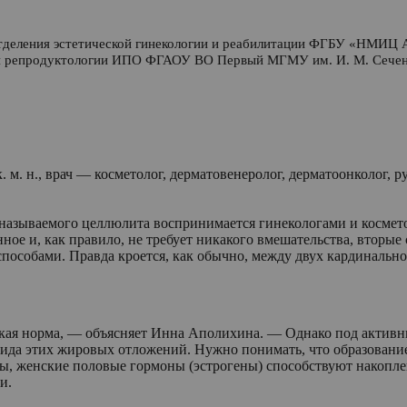
 отделения эстетической гинекологии и реабилитации ФГБУ «НМИЦ 
и и репродуктологии ИПО ФГАОУ ВО Первый МГМУ
им. И. М. Сече
к. м. н., врач — косметолог, дерматовенеролог, дерматоонколог, 
 называемого целлюлита воспринимается гинекологами и космето
ное и, как правило, не требует никакого вмешательства, вторые
пособами. Правда кроется, как обычно, между двух кардинальн
кая норма, — объясняет Инна Аполихина. — Однако под актив
ида этих жировых отложений. Нужно понимать, что образование
ны, женские половые гормоны (эстрогены) способствуют накопл
и.