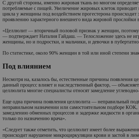
С другой стороны, именно жировая ткань во многом определя
потребляемые с пищей. Увеличение жировых клеток приводит к
цикла у женщины под воздействием прогестерона происходит з
проявлению характерного внешнего вида жировой прослойки в
«Целлюлит — вторичный половой признак у женщин, поэтому х
— подтверждает Наталия Гайдаш. — Телосложение здесь не игра
женщины, но и подростки, и мальчики, и девочки в пубертатно
По статистике, около 90% женщин в той или иной степени зна
Под влиянием
Несмотря на, казалось бы, естественные причины появления це
данный процесс влияет и наследственный фактор, — объясняе
целлюлита многие специалисты относят замедление углеводно
Еще одна причина появления целлюлита — неправильный подбо
неправильном назначении или самостоятельном подборе КОК, 
замедлению обменных процессов и задержке жидкости в орган
только по назначению врача».
«Следует также отметить, что целлюлит имеет более выраженны
происходит нарушение микроциркуляции крови и застой в лимф