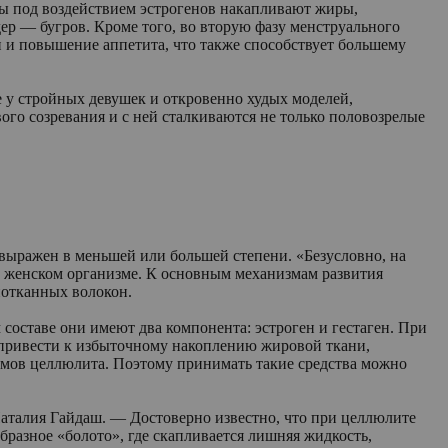
ны под воздействием эстрогенов накапливают жиры,
р — бугров. Кроме того, во вторую фазу менструального
 и повышение аппетита, что также способствует большему
 у стройных девушек и откровенно худых моделей,
ого созревания и с ней сталкиваются не только половозрелые
 выражен в меньшей или большей степени. «Безусловно, на
в женском организме. К основным механизмам развития
нотканных волокон.
ставе они имеют два компонента: эстроген и гестаген. При
привести к избыточному накоплению жировой ткани,
омов целлюлита. Поэтому принимать такие средства можно
Наталия Гайдаш. — Достоверно известно, что при целлюлите
разное «болото», где скапливается лишняя жидкость,