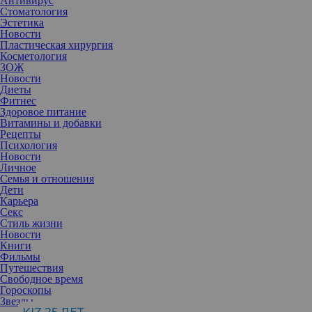
Антивирус
Стоматология
Эстетика
Новости
Пластическая хирургия
Косметология
ЗОЖ
Новости
Диеты
Фитнес
Здоровое питание
Витамины и добавки
Рецепты
Психология
Новости
Личное
Семья и отношения
Дети
Карьера
Секс
Бывает так, что человек часами тренируется в спортивном зале,
Стиль жизни
правильно питается, но зоны так называемых жировых ловушек
Новости
на бедрах или животе все никак не подтягиваются и не тают в
Книги
объемах. Можно сдаться и махнуть рукой, а можно попробовать
Фильмы
решить вопрос кардинально, обратившись за помощью к
Путешествия
пластическому хирургу.
Свободное время
Гороскопы
Звезды