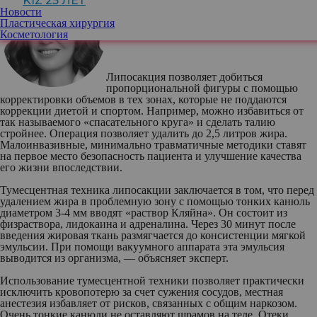
KIZ 25 ЛЕТ
Новости
Юлия Семенова
, пластический хирург
Пластическая хирургия
«Гута Клиник»
Косметология
Липосакция позволяет добиться
пропорциональной фигуры с помощью
корректировки объемов в тех зонах, которые не поддаются
коррекции диетой и спортом. Например, можно избавиться от
так называемого «спасательного круга» и сделать талию
стройнее. Операция позволяет удалить до 2,5 литров жира.
Малоинвазивные, минимально травматичные методики ставят
на первое место безопасность пациента и улучшение качества
его жизни впоследствии.
Тумесцентная техника липосакции заключается в том, что перед
удалением жира в проблемную зону с помощью тонких канюль
диаметром 3-4 мм вводят «раствор Кляйна». Он состоит из
физраствора, лидокаина и адреналина. Через 30 минут после
введения жировая ткань размягчается до консистенции мягкой
эмульсии. При помощи вакуумного аппарата эта эмульсия
выводится из организма, — объясняет эксперт.
Использование тумесцентной техники позволяет практически
исключить кровопотерю за счет сужения сосудов, местная
анестезия избавляет от рисков, связанных с общим наркозом.
Очень тонкие канюли не оставляют шрамов на теле. Отеки