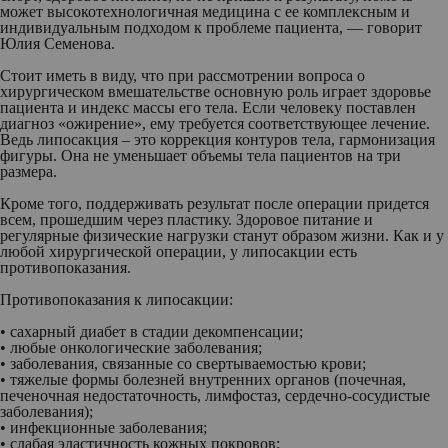
может высокотехнологичная медицина с ее комплексным и
индивидуальным подходом к проблеме пациента, — говорит
Юлия Семенова.
Стоит иметь в виду, что при рассмотрении вопроса о
хирургическом вмешательстве основную роль играет здоровье
пациента и индекс массы его тела. Если человеку поставлен
диагноз «ожирение», ему требуется соответствующее лечение.
Ведь липосакция – это коррекция контуров тела, гармонизация
фигуры. Она не уменьшает объемы тела пациентов на три
размера.
Кроме того, поддерживать результат после операции придется
всем, прошедшим через пластику. Здоровое питание и
регулярные физические нагрузки станут образом жизни. Как и у
любой хирургической операции, у липосакции есть
противопоказания.
Противопоказания к липосакции:
• сахарный диабет в стадии декомпенсации;
• любые онкологические заболевания;
• заболевания, связанные со свертываемостью крови;
• тяжелые формы болезней внутренних органов (почечная,
печеночная недостаточность, лимфостаз, сердечно-сосудистые
заболевания);
• инфекционные заболевания;
• слабая эластичность кожных покровов;