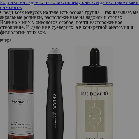
Родинки на ладонях и стопах: почему они всегда настораживают
онкологов
Среди всех невусов на теле есть особая группа – так называемые
акральные родинки, расположенные на ладонях и стопах.
Именно к ним у онкологов особое, почти настороженное
отношение. И дело не в суевериях, а в конкретной анатомии и
физиологии этих зон.
вчера