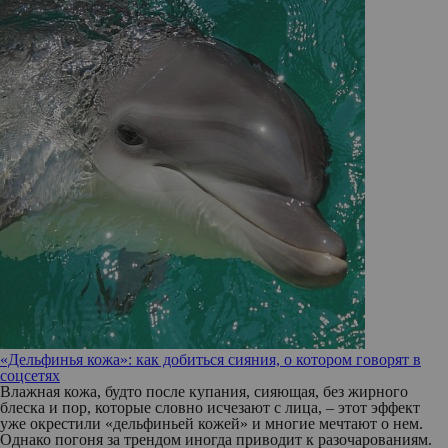
«Дельфинья кожа»: как добиться сияния, о котором говорят в
соцсетях
Влажная кожа, будто после купания, сияющая, без жирного
блеска и пор, которые словно исчезают с лица, – этот эффект
уже окрестили «дельфиньей кожей» и многие мечтают о нем.
Однако погоня за трендом иногда приводит к разочарованиям.