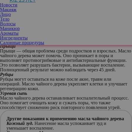
KIZ 25 ЛЕТ
борьбы с различными кожными проблемами.
Новости
Полезные свойства
Макияж
Масло чайного дерева содержит множество активных
Лицо
компонентов, которые действуют на кожу. Термин
Тело
«антибактериальный» описывает его способность
подавлять
Волосы
рост вредоносных бактерий
. Применять его можно для лечения
Маникюр
воспалений и покраснений. Масло также способствует
Ароматы
заживлению кожных повреждений и уменьшает раздражение.
Ингредиенты
Следует попробовать масло чайного дерева, если у вас:
Салонные процедуры
Прыщи
Прыщи — общая проблема среди подростков и взрослых. Масло
чайного дерева может помочь. Оно проникает в поры и
выполняет противогрибковые и антибактериальные функции.
Это позволяет разрушать бактерии, вызывающие воспаление.
Полноценный результат можно наблюдать через 45 дней.
Рубцы
Рубцы могут оставаться на коже после акне, травм или
операций. Масло чайного дерева укрепляет клетки и улучшает
регенерацию кожи.
Угревая сыпь
Масло чайного дерева останавливает воспалительный процесс.
Оно помогает очищать кожу и сужать поры, что также
способствует снижению риск повторного появления угрей.
Другие показания к применению масла чайного дерева
Кожный зуд.
Нанесение масла успокаивает зуд и
уменьшает воспаление.