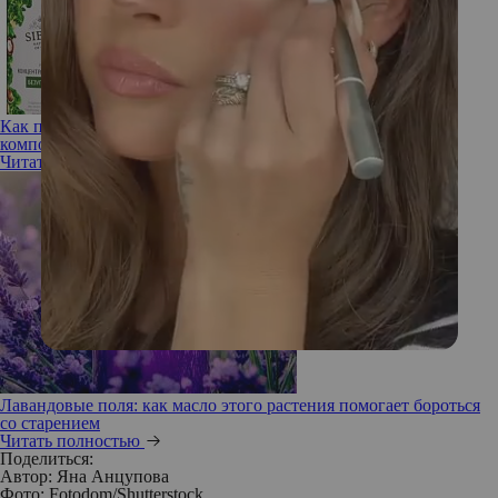
Как по маслу: три средства с ценными масляными
композициями, чтобы кожа сияла здоровьем
Читать полностью
Лавандовые поля: как масло этого растения помогает бороться
со старением
Читать полностью
Поделиться:
Автор:
Яна Анцупова
Фото: Fotodom/Shutterstock