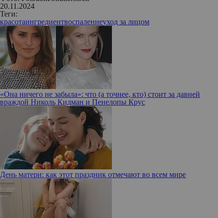
20.11.2024
Теги:
красота
ингредиент
воспаление
уход за лицом
«Она ничего не забыла»: что (а точнее, кто) стоит за давней
враждой Николь Кидман и Пенелопы Крус
День матери: как этот праздник отмечают во всем мире