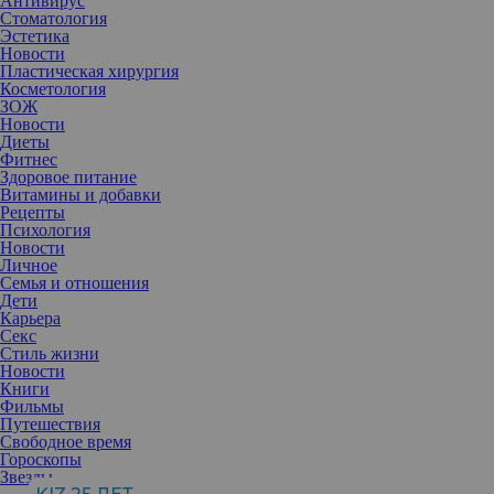
Антивирус
Стоматология
Эстетика
Новости
Пластическая хирургия
Косметология
ЗОЖ
Новости
Диеты
Фитнес
Здоровое питание
Витамины и добавки
Рецепты
Психология
Новости
Личное
Семья и отношения
Дети
Карьера
Секс
Среди натуральных средств особенно выделяется масло чайного
Стиль жизни
дерева. Оно обладает некоторыми полезными свойствами,
Новости
которые делают его идеальным помощником в уходе за жирной
Книги
и проблемной кожей.
Фильмы
Масло чайного дерева получают из листьев австралийского
Путешествия
дерева Melaleuca alternifolia. Его применяют в медицине и
Свободное время
косметологии благодаря антисептическим,
Гороскопы
противовоспалительным и противогрибковым свойствам.
Звезды
Именно благодаря им оно стало популярным средством для