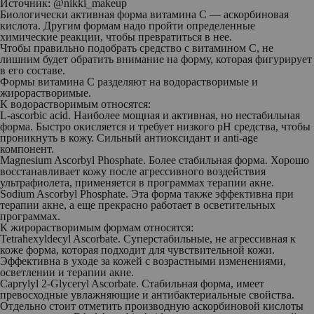
Источник:
@nikki_makeup
Биологически активная форма витамина С — аскорбиновая
кислота. Другим формам надо пройти определенные
химические реакции, чтобы превратиться в нее.
Чтобы правильно подобрать средство с витамином С, не
лишним будет обратить внимание на форму, которая фигурирует
в его составе.
Формы витамина С разделяют на водорастворимые и
жирорастворимые.
К водорастворимым относятся:
L-ascorbic acid. Наиболее мощная и активная, но нестабильная
форма. Быстро окисляется и требует низкого pH средства, чтобы
проникнуть в кожу. Сильный антиоксидант и anti-age
компонент.
Magnesium Ascorbyl Phosphate. Более стабильная форма. Хорошо
восстанавливает кожу после агрессивного воздействия
ультрафиолета, применяется в программах терапии акне.
Sodium Ascorbyl Phosphate. Эта форма также эффективна при
терапии акне, а еще прекрасно работает в осветительных
программах.
К жирорастворимым формам относятся:
Tetrahexyldecyl Ascorbate. Суперстабильные, не агрессивная к
коже форма, которая подходит для чувствительной кожи.
Эффективна в уходе за кожей с возрастными изменениями,
осветлении и терапии акне.
Caprylyl 2-Glyceryl Ascorbate. Стабильная форма, имеет
превосходные увлажняющие и антибактериальные свойства.
Отдельно стоит отметить производную аскорбиновой кислоты