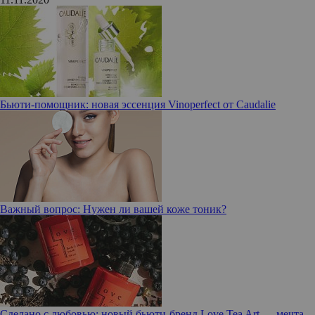
Бьюти-помощник: новая эссенция Vinoperfect от Caudalie
Важный вопрос: Нужен ли вашей коже тоник?
Сделано с любовью: новый бьюти-бренд Love Tea Art — мечта