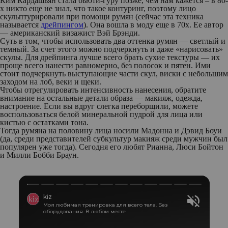
Ким Кардашьян стала бьюти-гуру позже, чем нам кажется – в 80-
х никто еще не знал, что такое контуринг, поэтому лицо
скульптурировали при помощи румян (сейчас эта техника
называется
дрейпингом
). Она вошла в моду еще в 70х. Ее автор
— американский визажист Вэй Брэнди.
Суть в том, чтобы использовать два оттенка румян — светлый и
темный. За счет этого можно подчеркнуть и даже «нарисовать»
скулы. Для дрейпинга лучше всего брать сухие текстуры — их
проще всего нанести равномерно, без полосок и пятен. Ими
стоит подчеркнуть выступающие части скул, виски с небольшим
заходом на лоб, веки и щеки.
Чтобы отрегулировать интенсивность нанесения, обратите
внимание на остальные детали образа — макияж, одежда,
настроение. Если вы вдруг слегка переборщили, можете
воспользоваться белой минеральной пудрой для лица или
кистью с остатками тона.
Тогда румяна на половину лица носили Мадонна и Дэвид Боуи
(да, среди представителей субкультур макияж среди мужчин был
популярен уже тогда). Сегодня его любят Рианна, Люси Бойтон
и Милли Бобби Браун.