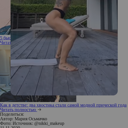
5 бьюти-трендов из 2000-х, которые снова актуальны
Читать полностью
Как в детстве: два хвостика стали самой модной прической года
Читать полностью
Поделиться:
Автор:
Мария Осьмачко
Фото: Источник: @nikki_makeup
11.11.2020