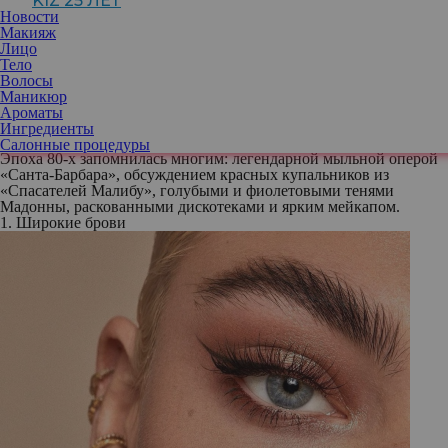
KIZ 25 ЛЕТ
Новости
Макияж
Лицо
Cобрали главные символы макияжа 80-х, чтобы вы могли
Тело
переосмыслить эти идеи (или просто поностальгировать).
Волосы
Сейчас главный источник вдохновения в моде, дизайне,
Маникюр
телевидении и визуальной культуре – китчевые 80-е. Именно
Ароматы
это десятилетие вернуло нам кроше и пластиковые сандалии,
Ингредиенты
стрижки «под горшок» и маллет.
Салонные процедуры
Эпоха 80-х запомнилась многим: легендарной мыльной оперой
«Санта-Барбара», обсуждением красных купальников из
«Спасателей Малибу», голубыми и фиолетовыми тенями
Мадонны, раскованными дискотеками и ярким мейкапом.
1. Широкие брови