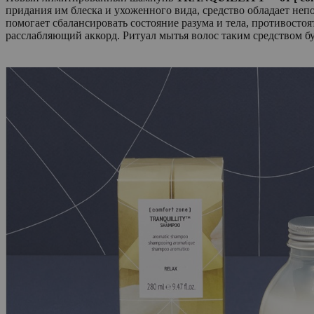
придания им блеска и ухоженного вида, средство обладает неп
помогает сбалансировать состояние разума и тела, противосто
расслабляющий аккорд. Ритуал мытья волос таким средством бу