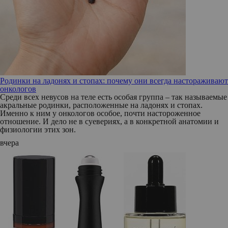
Родинки на ладонях и стопах: почему они всегда настораживают
онкологов
Среди всех невусов на теле есть особая группа – так называемые
акральные родинки, расположенные на ладонях и стопах.
Именно к ним у онкологов особое, почти настороженное
отношение. И дело не в суевериях, а в конкретной анатомии и
физиологии этих зон.
вчера