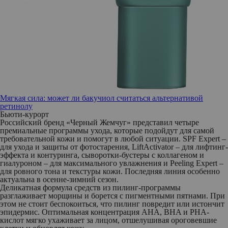
Мягкая сила: может ли бакучиол считаться альтернативой
ретинолу
Бьюти-курорт
Российский бренд
«Черный Жемчуг»
представил четыре
премиальные программы ухода, которые подойдут для самой
требовательной кожи и помогут в любой ситуации.
SPF Expert
–
для ухода и защиты от фотостарения,
LiftActivator
– для лифтинг-
эффекта и контуринга,
сыворотки-бустеры
с коллагеном и
гиалуроном – для максимального увлажнения и
Peeling Expert
–
для ровного тона и текстуры кожи. Последняя линия особенно
актуальна в осенне-зимний сезон.
Деликатная формула средств из пилинг-программы
разглаживает морщины и борется с пигментными пятнами. При
этом не стоит беспокоиться, что пилинг повредит или истончит
эпидермис. Оптимальная концентрация AHA, BHA и PHA-
кислот мягко ухаживает за лицом, отшелушивая ороговевшие