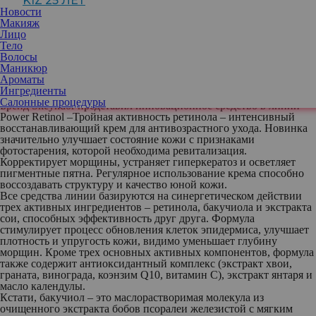
KIZ 25 ЛЕТ
Новости
Макияж
Лицо
Тело
Увлажнение, обновление и здоровый микробиом – основные
Волосы
составляющие красоты и комфорта кожи. Не стоит ее лишать
Маникюр
этого, тем более что появились интересные новинки для такого
Ароматы
ухода.
Ингредиенты
С тройной силой
Салонные процедуры
Бренд
Skeyndor
представил инновационное средство в линии
Power Retinol
–Тройная активность ретинола – интенсивный
восстанавливающий крем для антивозрастного ухода. Новинка
значительно улучшает состояние кожи с признаками
фотостарения, которой необходима ревитализация.
Корректирует морщины, устраняет гиперкератоз и осветляет
пигментные пятна. Регулярное использование крема способно
воссоздавать структуру и качество юной кожи.
Все средства линии базируются на синергетическом действии
трех активных ингредиентов – ретинола, бакучиола и экстракта
сои, способных эффективность друг друга. Формула
стимулирует процесс обновления клеток эпидермиса, улучшает
плотность и упругость кожи, видимо уменьшает глубину
морщин. Кроме трех основных активных компонентов, формула
также содержит антиоксидантный комплекс (экстракт хвои,
граната, винограда, коэнзим Q10, витамин С), экстракт янтаря и
масло календулы.
Кстати, бакучиол – это маслорастворимая молекула из
очищенного экстракта бобов псоралеи железистой с мягким