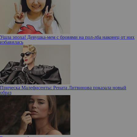
Ушла эпоха! Девушка-мем с бровями на пол-лба наконец от них
избавилась
Прическа Малефисенты: Рената Литвинова показала новый
образ