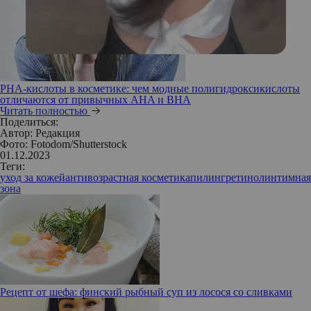
PHA-кислоты в косметике: чем модные полигидроксикислоты
отличаются от привычных AHA и BHA
Читать полностью
Поделиться:
Автор:
Редакция
Фото: Fotodom/Shutterstock
01.12.2023
Теги:
уход за кожей
антивозрастная косметика
пилинг
ретинол
интимная
зона
Рецепт от шефа: финский рыбный суп из лосося со сливками