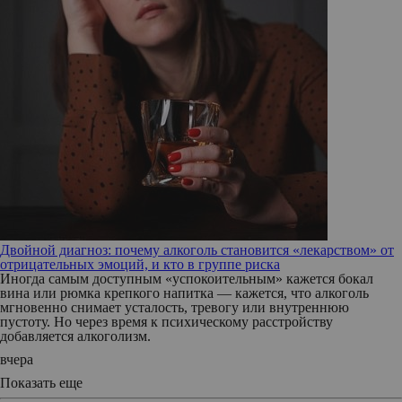
Двойной диагноз: почему алкоголь становится «лекарством» от
отрицательных эмоций, и кто в группе риска
Иногда самым доступным «успокоительным» кажется бокал
вина или рюмка крепкого напитка — кажется, что алкоголь
мгновенно снимает усталость, тревогу или внутреннюю
пустоту. Но через время к психическому расстройству
добавляется алкоголизм.
вчера
Показать еще