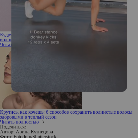
Кудрявый метод: что делать, если у девушки от природы
волнистые волосы
Читать полностью
Крутись, как хочешь: 6 способов сохранить волнистые волосы
здоровыми в теплый сезон
Читать полностью
Поделиться:
Автор:
Арина Кузнецова
Фото: Fotodom/Shutterstock