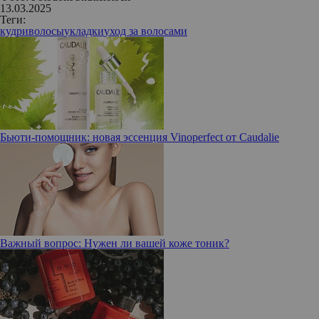
13.03.2025
Теги:
кудри
волосы
укладки
уход за волосами
Бьюти-помощник: новая эссенция Vinoperfect от Caudalie
Важный вопрос: Нужен ли вашей коже тоник?