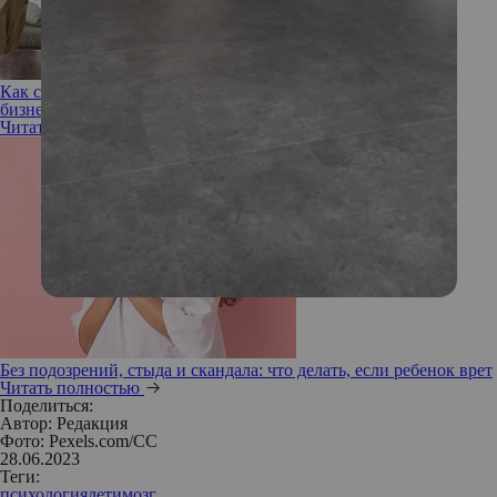
Как совместить работу и семью: 5 советов от мамы и
бизнесвуман
Читать полностью
Без подозрений, стыда и скандала: что делать, если ребенок врет
Читать полностью
Поделиться:
Автор:
Редакция
Фото: Pexels.com/CC
28.06.2023
Теги:
психология
дети
мозг