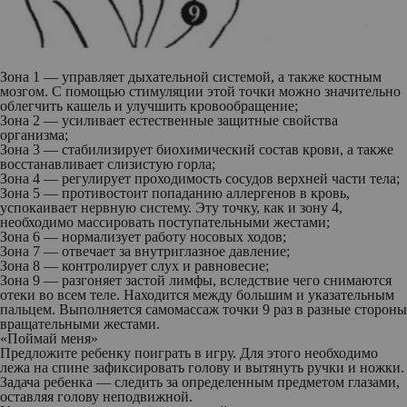
Зона 1
— управляет дыхательной системой, а также костным
мозгом. С помощью стимуляции этой точки можно значительно
облегчить кашель и улучшить кровообращение;
Зона 2
— усиливает естественные защитные свойства
организма;
Зона 3
— стабилизирует биохимический состав крови, а также
восстанавливает слизистую горла;
Зона 4
— регулирует проходимость сосудов верхней части тела;
Зона 5
— противостоит попаданию аллергенов в кровь,
успокаивает нервную систему. Эту точку, как и зону 4,
необходимо массировать поступательными жестами;
Зона 6
— нормализует работу носовых ходов;
Зона 7
— отвечает за внутриглазное давление;
Зона 8
— контролирует слух и равновесие;
Зона 9
— разгоняет застой лимфы, вследствие чего снимаются
отеки во всем теле. Находится между большим и указательным
пальцем. Выполняется самомассаж точки 9 раз в разные стороны
вращательными жестами.
«Поймай меня»
Предложите ребенку поиграть в игру. Для этого необходимо
лежа на спине зафиксировать голову и вытянуть ручки и ножки.
Задача ребенка — следить за определенным предметом глазами,
оставляя голову неподвижной.