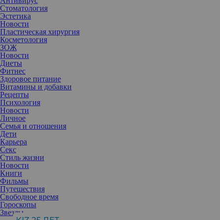
Антивирус
Стоматология
Эстетика
Новости
Пластическая хирургия
Косметология
ЗОЖ
Новости
Диеты
Фитнес
Здоровое питание
Витамины и добавки
Рецепты
Психология
Новости
Личное
Семья и отношения
Дети
Карьера
Секс
Психолог делится простыми, но эффективными упражнениями,
Стиль жизни
которые помогут решить множество проблем в развитии
Новости
ребенка: плохая память, невнимательность, сложность с
Книги
изложением мыслей и другие.
Фильмы
Анастасия Пахомова,
семейный психолог
Путешествия
Тема эффективности и достижений
Свободное время
стремительно набирает обороты. Ей
Гороскопы
увлечены все: бизнесмены, менеджеры
Звезды
ведущих компаний, начинающие