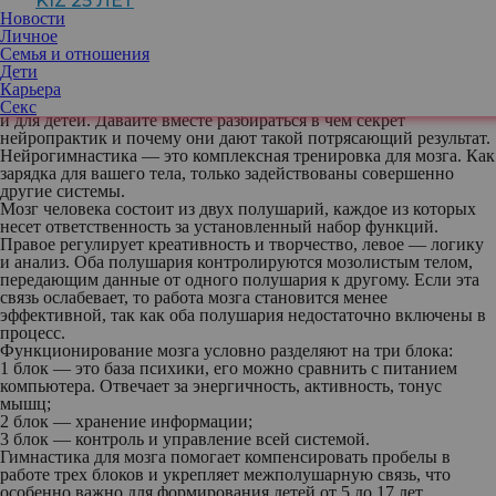
KIZ 25 ЛЕТ
стартаперы, студенты, школьники, а также
Новости
родители будущих гениев. При
Личное
современном темпе жизни очень важно
Семья и отношения
подготовиться к большим открытиям
Дети
заранее, именно поэтому сейчас
Карьера
нейрогимнастика стала так актуальна не только для взрослых, но
Секс
и для детей. Давайте вместе разбираться в чем секрет
нейропрактик и почему они дают такой потрясающий результат.
Нейрогимнастика — это комплексная тренировка для мозга. Как
зарядка для вашего тела, только задействованы совершенно
другие системы.
Мозг человека состоит из двух полушарий, каждое из которых
несет ответственность за установленный набор функций.
Правое регулирует креативность и творчество, левое — логику
и анализ. Оба полушария контролируются мозолистым телом,
передающим данные от одного полушария к другому. Если эта
связь ослабевает, то работа мозга становится менее
эффективной, так как оба полушария недостаточно включены в
процесс.
Функционирование мозга условно разделяют на три блока:
1 блок
— это база психики, его можно сравнить с питанием
компьютера. Отвечает за энергичность, активность, тонус
мышц;
2 блок
— хранение информации;
3 блок
— контроль и управление всей системой.
Гимнастика для мозга помогает компенсировать пробелы в
работе трех блоков и укрепляет межполушарную связь, что
особенно важно для формирования детей от 5 до 17 лет.