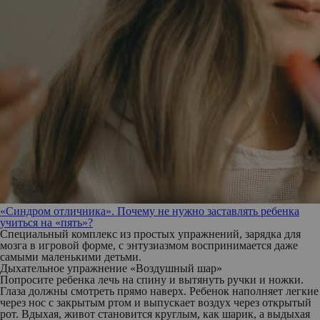
«Синдром отличника». Почему не нужно заставлять ребенка
учиться на «пять»?
Специальный комплекс из простых упражнений, зарядка для
мозга в игровой форме, с энтузиазмом воспринимается даже
самыми маленькими детьми.
Дыхательное упражнение «Воздушный шар»
Попросите ребенка лечь на спину и вытянуть ручки и ножки.
Глаза должны смотреть прямо наверх. Ребенок наполняет легкие
через нос с закрытым ртом и выпускает воздух через открытый
рот. Вдыхая, живот становится круглым, как шарик, а выдыхая