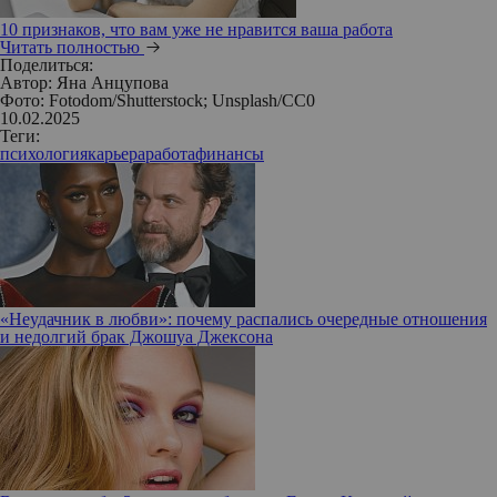
10 признаков, что вам уже не нравится ваша работа
Читать полностью
Поделиться:
Автор:
Яна Анцупова
Фото: Fotodom/Shutterstock; Unsplash/СС0
10.02.2025
Теги:
психология
карьера
работа
финансы
«Неудачник в любви»: почему распались очередные отношения
и недолгий брак Джошуа Джексона