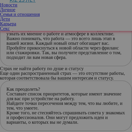
KIZ 25 ЛЕТ
Новости
Личное
Как преодолеть?
Семья и отношения
Чтобы ослабить этот страх, стоит
заранее изучить
Дети
рынок
труда и компании, в которые вы планируете
Карьера
устроиться.
Секс
Хорошая идея —
пообщаться с бывшими сотрудниками
,
узнать их мнение о работе и атмосфере в коллективе.
Важно понимать, что работа — это всего
лишь этап в
вашей жизни
. Каждый новый опыт обогащает вас.
Пробуйте прикоснуться к новой области через
фриланс
или стажировки
. Так, вы получите представление о том,
подходит ли вам новая сфера.
Страх не найти работу по душе и статусу
Еще один распространенный страх — это отсутствие работы,
которая соответствовала бы вашим интересам и статусу.
Как преодолеть?
Составьте список приоритетов
, которые имеют значение
для вас при устройстве на работу.
Найдите точки пересечения
между тем, что вы любите, и
тем, что умеете.
Кроме того,
не стесняйтесь спрашивать совета
у знакомых
и профессионалов. Они могут предложить идеи и
варианты, о которых вы не думали.