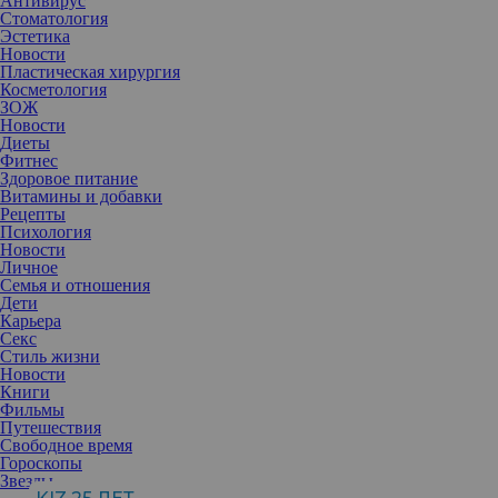
Антивирус
Стоматология
Эстетика
Новости
Пластическая хирургия
Косметология
ЗОЖ
Новости
Диеты
Фитнес
Здоровое питание
Витамины и добавки
Рецепты
Психология
Новости
Личное
Семья и отношения
Дети
Карьера
Страх неудачи, страх неизвестности, страх перемен — вс
е
это
Секс
может помешать нам начать поиск работы. Но
со
всем можно
Стиль жизни
справиться.
Новости
Многие люди сталкиваются с различными страхами, которые
Книги
могут значительно затруднить поиск новой работы, это
Фильмы
подтвердил и недавний
отчет
портала hh.ru.
Путешествия
Страх сделать неверный выбор
Свободное время
Один из самых серьезных страхов — это боязнь сделать
Гороскопы
неправильный выбор. Эта тревога часто мешает сделать первый
Звезды
шаг.